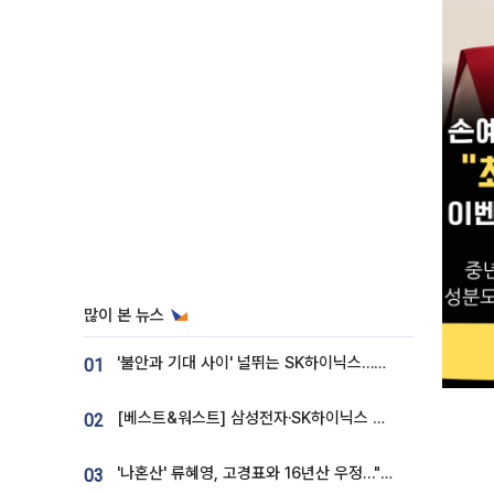
많이 본 뉴스
'불안과 기대 사이' 널뛰는 SK하이닉스…증권가 "HBM4·LTA 기반 펀터멘털 견고"
01
[베스트&워스트] 삼성전자·SK하이닉스 밀린 한 주…상상인증권은 85% 급등
02
'나혼산' 류혜영, 고경표와 16년산 우정…"자취방서 부모님과 마주쳐"
03