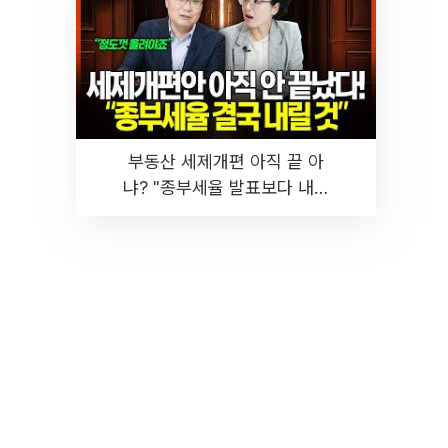
부동산 세제개편 아직 끝 아
냐? "종부세율 발표보다 내릴
것" 장기거주·양도세 전망 I 집
땅지성 I 김인만, 진미윤