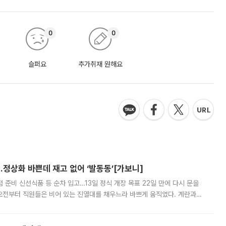
0
0
슬퍼요
추가취재 원해요
…정상화 바쁜데 재고 없어 ‘발동동’[가보니]
준비 신선식품 등 순차 입고…13일 정식 개장 목표 22일 만에 다시 문을
오전부터 직원들은 비어 있는 진열대를 채우느라 바쁘게 움직였다. 계란과
리를 잡기 시작했지만, 매장 곳곳엔 여전히 텅 빈 매대가 먼저 눈에 들어왔