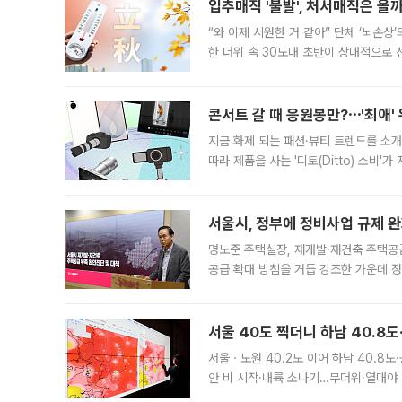
입추매직 '불발', 처서매직은 올
“와 이제 시원한 거 같아” 단체 ‘뇌손상
한 더위 속 30도대 초반이 상대적으로
지역에 있었습니다. 7월 말에는 서풍과
콘서트 갈 때 응원봉만?⋯'최애'
지금 화제 되는 패션·뷰티 트렌드를 소개
따라 제품을 사는 '디토(Ditto) 소비
어디일까요? 아이돌 콘서트 시작을 기다
서울시, 정부에 정비사업 규제 완화
명노준 주택실장, 재개발·재건축 주택공
공급 확대 방침을 거듭 강조한 가운데 정
면 반박하고 나섰다. 명노준 서울시 주택
서울 40도 찍더니 하남 40.8도
서울ㆍ노원 40.2도 이어 하남 40.8도
안 비 시작·내륙 소나기…무더위·열대야 
에서도 40도를 웃도는 기온이 관측됐다