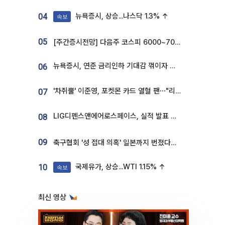
뉴욕증시, 상승...나스닥 1.3% ↑
04
속보
05
[주간증시전망] 다음주 코스피 6000~7000⋯“外人 수급은 정책이 변수”
뉴욕증시, 연준 금리인하 기대감 꺾이자 상승...S&P500 사상 최고치 [종합]
06
'차쥐뿔' 이준영, 포켓몬 카드 열혈 팬⋯"리셀러 처단할 것"
07
LIG디펜스앤에어로스페이스, 실적 발표 후 급락→반등⋯증권가 “28년까지 튼튼”
08
09
축구협회 '성 접대 의혹' 일본까지 번졌다…日 심판 실명 공개
국제유가, 상승...WTI 1.15% ↑
10
속보
최신 영상