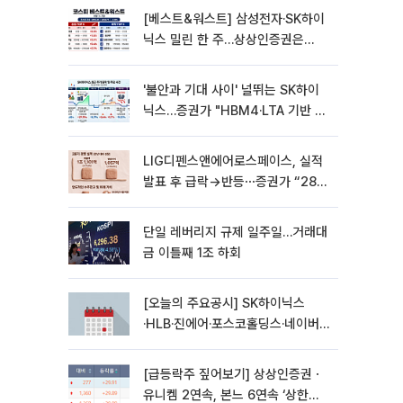
[베스트&워스트] 삼성전자·SK하이
닉스 밀린 한 주…상상인증권은
85% 급등
'불안과 기대 사이' 널뛰는 SK하이
닉스…증권가 "HBM4·LTA 기반 펀
터멘털 견고"
LIG디펜스앤에어로스페이스, 실적
발표 후 급락→반등⋯증권가 “28년
까지 튼튼”
단일 레버리지 규제 일주일…거래대
금 이틀째 1조 하회
[오늘의 주요공시] SK하이닉스
·HLB·진에어·포스코홀딩스·네이버·
대우건설 등
[급등락주 짚어보기] 상상인증권ㆍ
유니켐 2연속, 본느 6연속 ‘상한