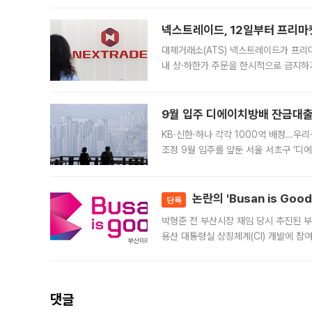
의 극심한
넥스트레이드, 12일부터 프리마
대체거래소(ATS) 넥스트레이드가 프리
내 상·하한가 주문을 한시적으로 금지하
가 체결 사례와 관련해 설명자료를 내고
9월 입주 디에이치방배 잔금대출
KB·신한·하나 각각 1000억 배정…우
조정 9월 입주를 앞둔 서울 서초구 ‘디
은행과 NH농협은행도 대출 취급을 검토
민은행
논란의 'Busan is Go
단독
박형준 전 부산시장 재임 당시 추진된 부산
용산 대통령실 상징체계(CI) 개발에 참
도시브랜드 사업이 공개 이후 시민 공감
댓글