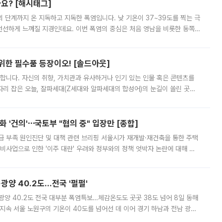
까요? [해시태그]
’의 단계까지 온 지독하고 지독한 폭염입니다. 낮 기온이 37~39도를 찍는 극
 선선하게 느껴질 지경인데요. 이번 폭염의 중심은 처음 영남을 비롯한 동쪽
 북서풍이 산맥을 넘어 영남 쪽으로 내려오면서 뜨겁고 건조해졌는데요.
 위한 필수품 등장이오! [솔드아웃]
합니다. 자신의 취향, 가치관과 유사하거나 인기 있는 인물 혹은 콘텐츠를
'가 자리 잡은 오늘, 잘파세대(Z세대와 알파세대의 합성어)의 눈길이 쏠린 곳은
리는 공연장. 응원봉만큼이나 눈에 띄는 게 있습니다. 공연이 시작되기
 '건의'⋯국토부 "협의 중" 입장만 [종합]
급 부족 원인진단 및 대책 관련 브리핑 서울시가 재개발·재건축을 통한 주택
비사업으로 인한 '이주 대란' 우려와 정부와의 정책 엇박자 논란에 대해 정
실장은 2031년까지 31만 가구 착공 목표에 차질이 없다는 입장이나,
·광양 40.2도…전국 '펄펄'
·광양 40.2도 전국 대부분 폭염특보…체감온도도 곳곳 38도 넘어 8일 동해
지속 서울 노원구의 기온이 40도를 넘어선 데 이어 경기 하남과 전남 광양
. 전국 대부분 지역에 폭염특보가 내려진 가운데 곳곳에서 39~40도 안팎