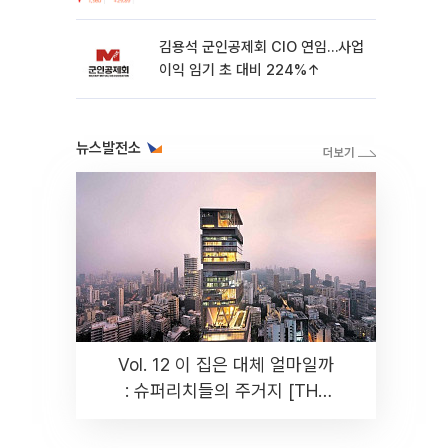
가’⋯M&A 훈풍 분 증시
김용석 군인공제회 CIO 연임…사업
이익 임기 초 대비 224%↑
뉴스발전소
Vol. 12 이 집은 대체 얼마일까
: 슈퍼리치들의 주거지 [THE
RARE]