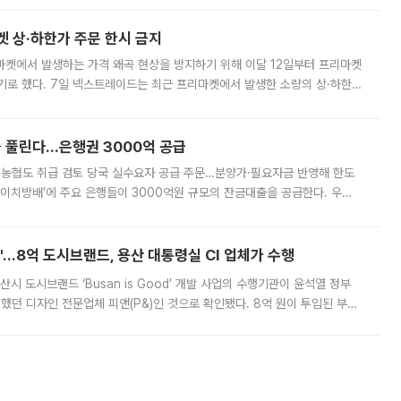
켓 상·하한가 주문 한시 금지
마켓에서 발생하는 가격 왜곡 현상을 방지하기 위해 이달 12일부터 프리마켓
기로 했다. 7일 넥스트레이드는 최근 프리마켓에서 발생한 소량의 상·하한
, 주문 오류로 인한 가격 급등락을 최소화하기 위한 비상 대응방안을 발표
 풀린다…은행권 3000억 공급
리·농협도 취급 검토 당국 실수요자 공급 주문…분양가·필요자금 반영해 한도
에이치방배’에 주요 은행들이 3000억원 규모의 잔금대출을 공급한다. 우리
하고 있어 향후 공급 규모가 늘어날 전망이다. 7일 금융권에 따르면 KB국
od'…8억 도시브랜드, 용산 대통령실 CI 업체가 수행
시 도시브랜드 ‘Busan is Good’ 개발 사업의 수행기관이 윤석열 정부
여했던 디자인 전문업체 피앤(P&)인 것으로 확인됐다. 8억 원이 투입된 부산
 부족과 디자인 정체성 논란에 휩싸였던 만큼, 사업 선정 과정과 결과물에