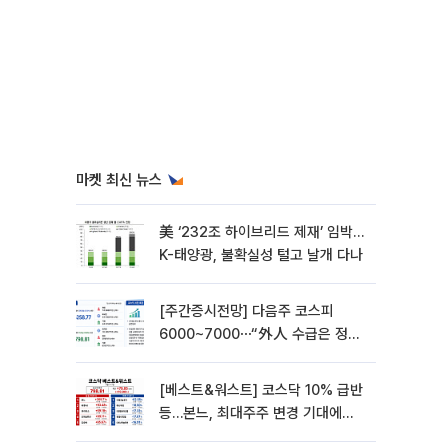
마켓 최신 뉴스
美 ‘232조 하이브리드 제재’ 임박…
K-태양광, 불확실성 털고 날개 다나
[주간증시전망] 다음주 코스피
6000~7000⋯“外人 수급은 정책
이 변수”
[베스트&워스트] 코스닥 10% 급반
등…본느, 최대주주 변경 기대에
270% 폭등