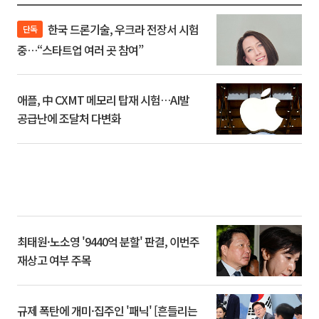
한국 드론기술, 우크라 전장서 시험
단독
중…“스타트업 여러 곳 참여”
애플, 中 CXMT 메모리 탑재 시험…AI발
공급난에 조달처 다변화
최태원·노소영 '9440억 분할' 판결, 이번주
재상고 여부 주목
규제 폭탄에 개미·집주인 '패닉' [흔들리는