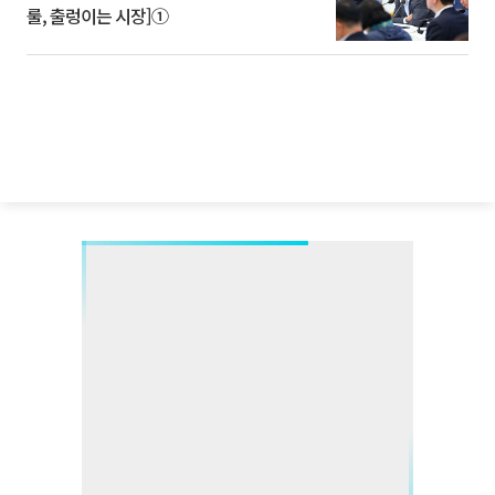
룰, 출렁이는 시장]①