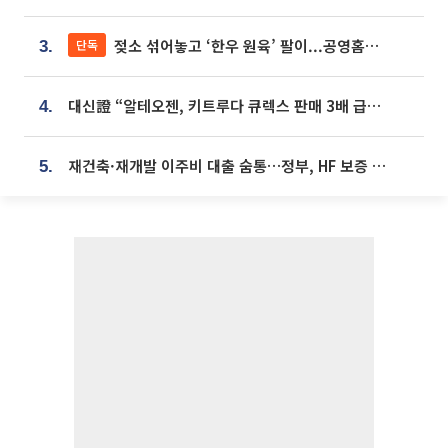
젖소 섞어놓고 ‘한우 원육’ 팔이...공영홈쇼핑 표기·검증 구멍
단독
3.
대신證 “알테오젠, 키트루다 큐렉스 판매 3배 급증…목표가 41만원 상향”
4.
재건축·재개발 이주비 대출 숨통…정부, HF 보증 신설 추진
5.