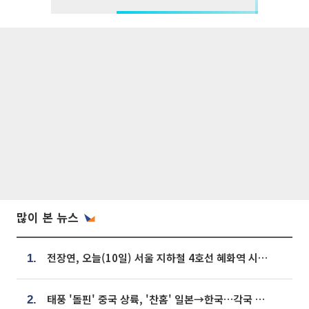
많이 본 뉴스
전장연, 오늘(10일) 서울 지하철 4호선 혜화역 시위…1호선 용산역 무정차
1.
태풍 '돌핀' 중국 상륙, '찬홈' 일본→한국…각국 기상청 예상 경로는?
2.