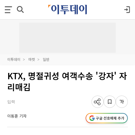
이투데이
마켓
일반
KTX, 명절귀성 여객수송 '강자' 자
리매김
입력
이동훈 기자
구글 선호매체 추가