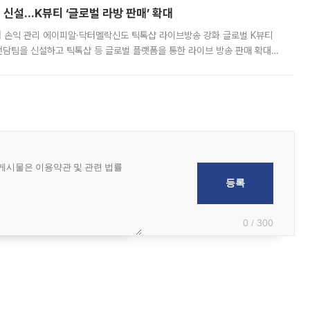
신설…K뷰티 ‘글로벌 라방 판매’ 확대
터 손익 관리 에이피알·닥터멜락신도 틱톡샵 라이브방송 강화 글로벌 K뷰티
담팀을 신설하고 틱톡샵 등 글로벌 플랫폼을 통한 라이브 방송 판매 확대에
급하는 데서 한발 더 나아가 방송 기획과 상품 구성, 출연자 섭외, 손익
0 / 300