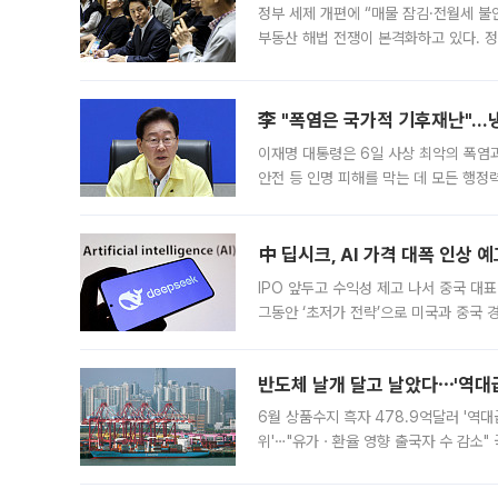
정부 세제 개편에 “매물 잠김·전월세 불
부동산 해법 전쟁이 본격화하고 있다. 
드를 꺼내자 서울시는 전·월세 부담만 
李 "폭염은 국가적 기후재난"…냉
이재명 대통령은 6일 사상 최악의 폭염
안전 등 인명 피해를 막는 데 모든 행
인프라 확충 계획을 내년도 예산안에 반
中 딥시크, AI 가격 대폭 인상 
IPO 앞두고 수익성 제고 나서 중국 대표
그동안 ‘초저가 전략’으로 미국과 중국
가된다. 블룸버그통신에 따르면 딥시크는
반도체 날개 달고 날았다⋯'역대급
6월 상품수지 흑자 478.9억달러 '역대
위'⋯"유가ㆍ환율 영향 출국자 수 감소" 
급 수출 호조가 매달 이어지면서 6월 
대 기