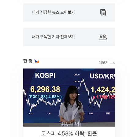
내가 저장한 뉴스 모아보기
내가 구독한 기자 전체보기
한 컷
코스피 4.58% 하락, 환율