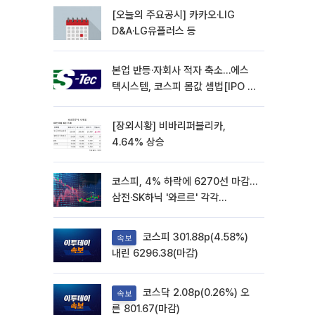
[오늘의 주요공시] 카카오·LIG
D&A·LG유플러스 등
본업 반등·자회사 적자 축소…에스
텍시스템, 코스피 몸값 셈법[IPO 엑
스레이]
[장외시황] 비바리퍼블리카,
4.64% 상승
코스피, 4% 하락에 6270선 마감…
삼전·SK하닉 '와르르' 각각
6%·10%대 급락
코스피 301.88p(4.58%)
속보
내린 6296.38(마감)
코스닥 2.08p(0.26%) 오
속보
른 801.67(마감)