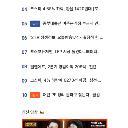
코스피 4.58% 하락, 환율 1420원대 [포토]
04
중부내륙선 여주분기점 부근서 연이은 추돌사고 발생
05
속보
'2TV 생생정보' 오늘방송맛집- 결정적 한 수, 3종 메밀면! 메밀 소바 맛집 '의○○○○'
06
포스코퓨처엠, LFP 시장 뚫었다…배터리사와 대규모 장기 공급 합의
07
08
엘앤에프, 2분기 영업이익 208억…전년 比 흑자전환
코스피, 4% 하락에 6270선 마감…삼전·SK하닉 '와르르' 각각 6%·10%대 급락
09
더딘 PF 정리 돌파구 찾는다…금감원, 1년 반 만에 매각설명회 재개
10
단독
최신 영상