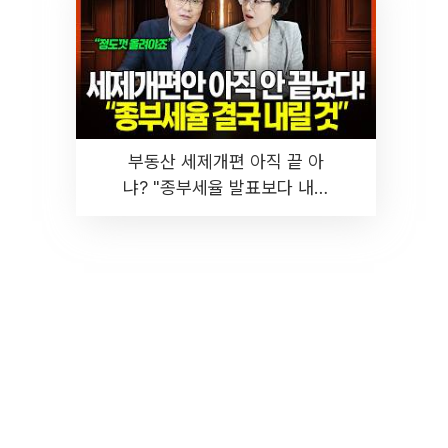
부동산 세제개편 아직 끝 아
냐? "종부세율 발표보다 내릴
것" 장기거주·양도세 전망 I 집
땅지성 I 김인만, 진미윤