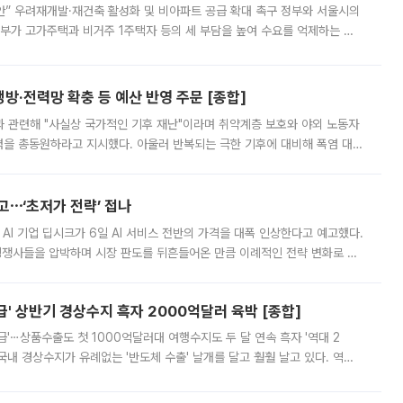
안” 우려재개발·재건축 활성화 및 비아파트 공급 확대 촉구 정부와 서울시의
정부가 고가주택과 비거주 1주택자 등의 세 부담을 높여 수요를 억제하는 카
키울 것이라며 세금이 아닌 공급이 근본적인 처방이라고 전면 반박했다.
방·전력망 확충 등 예산 반영 주문 [종합]
과 관련해 "사실상 국가적인 기후 재난"이라며 취약계층 보호와 야외 노동자
정력을 총동원하라고 지시했다. 아울러 반복되는 극한 기후에 대비해 폭염 대응
영하는 방안도 검토하라고 주문했다. 이 대통령은 이날 폭염·가뭄 대
예고⋯‘초저가 전략’ 접나
 AI 기업 딥시크가 6일 AI 서비스 전반의 가격을 대폭 인상한다고 예고했다.
 경쟁사들을 압박하며 시장 판도를 뒤흔들어온 만큼 이례적인 전략 변화로 평
 이날 공지를 통해 구체적인 인상 폭은 공개하지 않았지만 상당한 수
' 상반기 경상수지 흑자 2000억달러 육박 [종합]
급'⋯상품수출도 첫 1000억달러대 여행수지도 두 달 연속 흑자 '역대 2
국내 경상수지가 유례없는 '반도체 수출' 날개를 달고 훨훨 날고 있다. 역대
경상수지 뿐 아니라 상반기 경상수지 흑자도 2000억달러에 근접하며 사상 최