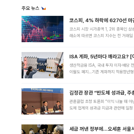
주요 뉴스
코스피, 4% 하락에 6270선 마
코스피 시장 시가총액 1, 2위 종목인 
래소에 따르면 코스피 지수는 전 거래일 대
1.81% 내린 6478.75에 출발한 코
다. 이날 오전
ISA 계좌, 5년마다 깨라고요? 
생산적금융 ISA, 국내 투자 이자·배당
이월도 폐지…기존 계좌까지 적용청년형 
는 5년마다 계좌를 해지하라는 건가요?”
편을
김정관 장관 “반도체 성과급, 
관훈클럽 초청 토론회 “이익 나눌 때 아
도체 업계의 성과급 지급과 관련해 일정
최근 상법·자본시장법 개정으로 기업 지
세금 꺼낸 정부에…오세훈 서울시장