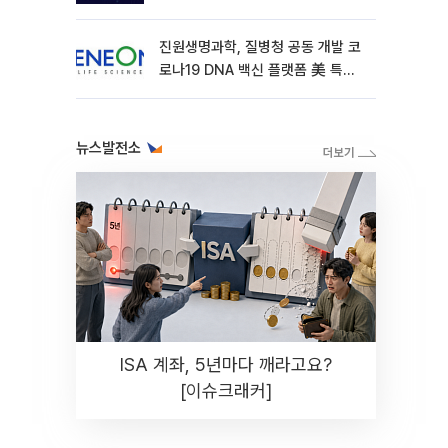
진원생명과학, 질병청 공동 개발 코
로나19 DNA 백신 플랫폼 美 특허
확보
뉴스발전소
ISA 계좌, 5년마다 깨라고요?
[이슈크래커]