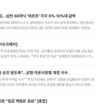
감…삼전·SK하닉 '와르르' 각각 6%·10%대 급락
삼성전자와 SK하이닉스가 급락하면서 지수가 4% 넘게 하락했다. 6일 한국거
비 301.88포인트(4.58%) 내린 6296.38에 장을 마감했다. 전장보다
스피는 장중 한때 6550.94까지 오르기도 했으나 6238.32까지 밀리기도 했
[이슈크래커]
 전액 비과세일반 ISA는 최장 5년…손익통산·과세이연 단절미사용 납입 한도
납입액 10% 소득공제…“10% 환급”은 아냐 “오랫동안 운용하라더니 이제
 ‘만능 절세 통장’으로 불리는 개인종합자산관리계좌(ISA)가 두 갈래로 개
주총 승인 받도록”…상법·자본시장법 개정 시사
닌 투자 이어갈 시기” “주52시간제도 손봐야” 김정관 산업통상부 장관이 반
 수준 이상은 주주총회 승인을 거치는 방안을 검토할 필요가 있다고 밝혔다.
배구조와 주주권 강화 논의가 이어지는 가운데, 핵심 연구인력에 대한
 “집값 해법은 공급” [종합]