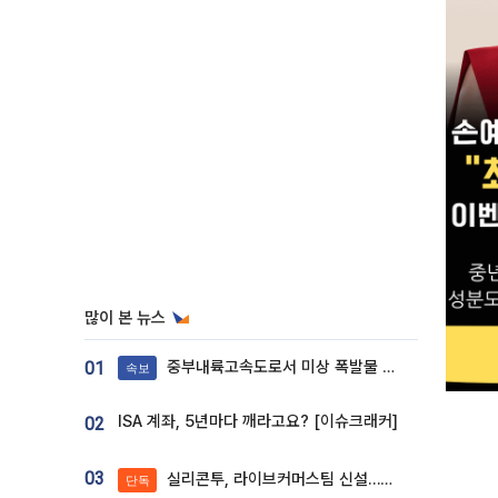
많이 본 뉴스
중부내륙고속도로서 미상 폭발물 발견
01
속보
ISA 계좌, 5년마다 깨라고요? [이슈크래커]
02
03
실리콘투, 라이브커머스팀 신설…K뷰티 ‘글로벌 판매망’ 확대[K뷰티 라방戰]
단독