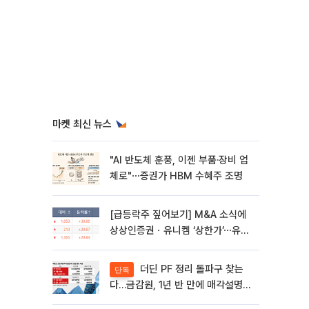
마켓 최신 뉴스
"AI 반도체 훈풍, 이젠 부품·장비 업
체로"⋯증권가 HBM 수혜주 조명
[급등락주 짚어보기] M&A 소식에
상상인증권ㆍ유니켐 ‘상한가’⋯유증
제동 걸린 SK디앤디↑
더딘 PF 정리 돌파구 찾는
단독
다…금감원, 1년 반 만에 매각설명회
재개