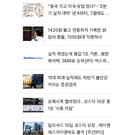
“중국 지고 미국·유럽 떴다”⋯'2분
기 실적 대박' 낸 K뷰티, 7월에도 질
주
1420원 뚫고 연중최저 기록한 원·
달러 환율, 1300원대 직행하나
실적 꺾였는데 몸값 1조 거론…범한
메카텍, SMR로 승부[IPO 엑스레
이]
역대 최대 실적에도 하반기 불안감
커지는 증권업계
상폐시계 빨라졌다…코스닥 10곳 중
1곳 '시총 미달'
딜리셔스 10일 코스닥 상장…케이앤
에스아이앤씨도 출격 [주간IPO]