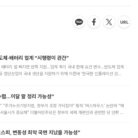
반도체·배터리 업계 “시행령이 관건”
 배터리 셀 빠지면 반쪽 지원…업계 촉각 국내 판매 요건 변수…반도체 업계
등 첨단산업의 국내 생산을 지원하기 위해 이른바 ‘한국판 인플레이션 감축
를 신설했지만, 업계에서는 세부 지원 대상에 따라 정책 효과가 크게 달라
수렴…이달 말 정리 가능성”
없어” “주가누르기방지법, 정부가 조정 가닥잡아” 황희 ‘버스하우스’ 논란에 “해
 서울시가 중요해” 더불어민주당은 정부의 세제 개편안과 관련한 당 안팎 의
에 나서겠다고 예고했다. 민주당은 8월 말 당정 조율을 거친 개편안이
스피, 변동성 최악 국면 지났을 가능성”