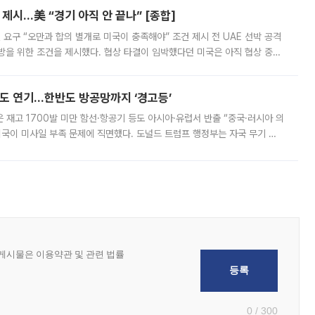
제시…美 “경기 아직 안 끝나” [종합]
 요구 “오만과 합의 별개로 미국이 충족해야” 조건 제시 전 UAE 선박 공격
방을 위한 조건을 제시했다. 협상 타결이 임박했다던 미국은 아직 협상 중이
현지시간) 모하마드 바게르 졸가드르 이란 최고국가안보회의 사무총장은 타
품도 연기…한반도 방공망까지 ‘경고등’
은 재고 1700발 미만 함선·항공기 등도 아시아·유럽서 반출 “중국·러시아 의
미국이 미사일 부족 문제에 직면했다. 도널드 트럼프 행정부는 자국 무기 공
 국가들로 향하던 납품마저 연기되고 있는 것으로 전해졌다. 전문가가 중국
0 / 300