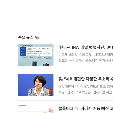
주요 뉴스
‘한국판 IRA’ 베일 벗었지만…
반도체·배터리 수혜 규모, 시행령서 결정
실효성 우려 정부가 반도체와 이차전지 
법(IRA)’으로 불리는 국내생산세액공제
與 “세제개편안 다양한 목소리 
ISA 개편에 “기존 ISA 건드릴 필요 
프닝” 선긋기 “주택공급, 인허가권 지닌
견을 수렴해 당정과 개편안에 대한 조율
블룸버그 “레버리지 거품 빠진 코