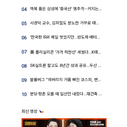
맥북 품은 삼성에 ‘중국산’ 맹추격⋯커지는 노트북 OLED 시장
04
서경덕 교수, 김희철도 분노한 거꾸로 태극기⋯"엉터리는 아냐, 아쉬울 뿐"
05
‘한국판 IRA’ 베일 벗었지만…반도체·배터리 업계 “시행령이 관건”
06
07
美 폴리실리콘 ‘가격 하한선’ 세웠다…K태양광 수혜 기대
SK실트론 팔고도 8년간 성과 공유…두산 인수대금 2.3조가 끝 아냐
08
블룸버그 “레버리지 거품 빠진 코스피, 변동성 최악 국면 지났을 가능성”
09
분당·평촌 오를 때 일산만 내렸다…재건축 기대감도 ‘무색’
10
최신 영상