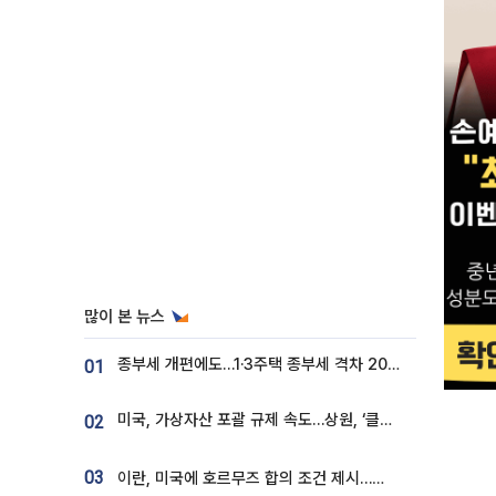
많이 본 뉴스
종부세 개편에도…1·3주택 종부세 격차 2028년부터 확대
01
미국, 가상자산 포괄 규제 속도…상원, ‘클래리티법’ 9월 절차투표 추진
02
03
이란, 미국에 호르무즈 합의 조건 제시…美 “경기 아직 안 끝나” [종합]