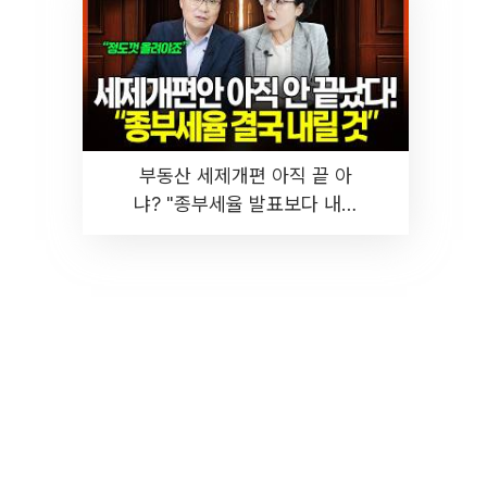
부동산 세제개편 아직 끝 아
냐? "종부세율 발표보다 내릴
것" 장기거주·양도세 전망 I 집
땅지성 I 김인만, 진미윤