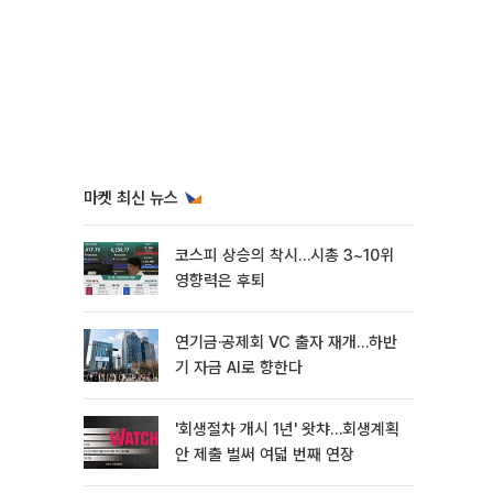
마켓 최신 뉴스
코스피 상승의 착시…시총 3~10위
영향력은 후퇴
연기금·공제회 VC 출자 재개…하반
기 자금 AI로 향한다
'회생절차 개시 1년' 왓챠…회생계획
안 제출 벌써 여덟 번째 연장