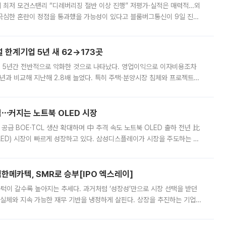
 만에 최저 모건스탠리 “디레버리징 절반 이상 진행” 저평가·실적은 매력적…외
든 극심한 혼란이 정점을 통과했을 가능성이 있다고 블룸버그통신이 9일 진단
가 상당 부분 정리된 데다 금융당국의 규제 강화로 고위험 상품 거래도 급감
한계기업 5년 새 62→173곳
 5년간 전반적으로 악화한 것으로 나타났다. 영업이익으로 이자비용조차
년과 비교해 지난해 2.8배 늘었다. 특히 주택·분양시장 침체와 프로젝트파
 악화가 두드러졌다. 9일 한국건설산업연구원은 ‘2025년 건설업 외감기업
격⋯커지는 노트북 OLED 시장
 공급 BOE·TCL 생산 확대하며 中 추격 속도 노트북 OLED 출하 전년 比
ED) 시장이 빠르게 성장하고 있다. 삼성디스플레이가 시장을 주도하는 가
 확대에 나서면서 노트북 OLED 시장을 둘러싼 경쟁이 치열해지고 있다. 9
한메카텍, SMR로 승부[IPO 엑스레이]
 문턱이 갈수록 높아지는 추세다. 과거처럼 ‘성장성’만으로 시장 선택을 받던
 실체와 지속 가능한 재무 기반을 냉정하게 살핀다. 상장을 추진하는 기업들
를 입증해야 하는 시험대에 섰다. 본지는 상장을 앞둔 기업의 기술 경쟁