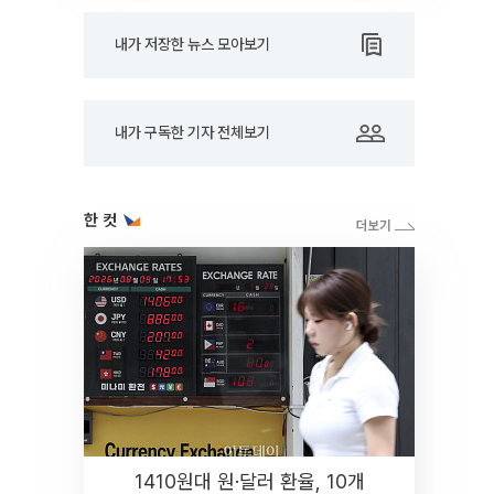
내가 저장한 뉴스 모아보기
내가 구독한 기자 전체보기
한 컷
1410원대 원·달러 환율, 10개