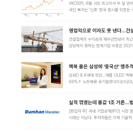
VKOSPI, 6월 사상 최고치서 두 달
국인 복귀는 ‘신중’ 한국 증시를 뒤흔
했다. 대규모 반대매매로 레버리지 투자
영업익으로 이자도 못 낸다…건설 
건설업계의 수익성과 재무건전성이 최근
감당하지 못하는 한계기업 비중은 2021
이낸싱(PF) 부담이 집중된 건축 부문의
경영
맥북 품은 삼성에 ‘중국산’ 맹추
삼성D 8.6세대 양산…애플 OLED 맥북
66%↑ 노트북용 유기발광다이오드(OL
운데 중국 BOE와 TCL CSOT도 생산
일 업계에 따르면 삼성
실적 꺾였는데 몸값 1조 거론…범
[편집자 주] 국내 기업공개(IPO) 시장
시대는 지났다. 투자자들은 이제 기술적
은 거시경제 불확실성 속에 실적과 성과