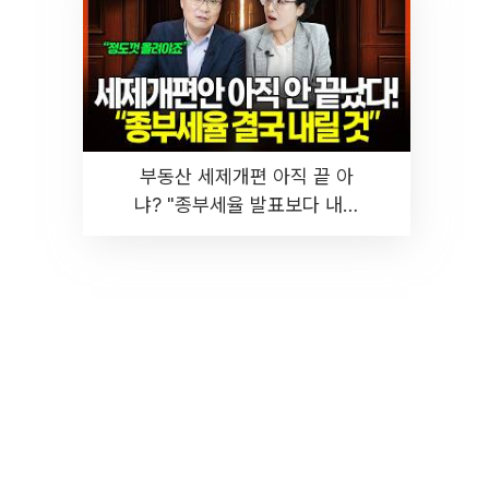
부동산 세제개편 아직 끝 아
냐? "종부세율 발표보다 내릴
것" 장기거주·양도세 전망 I 집
땅지성 I 김인만, 진미윤