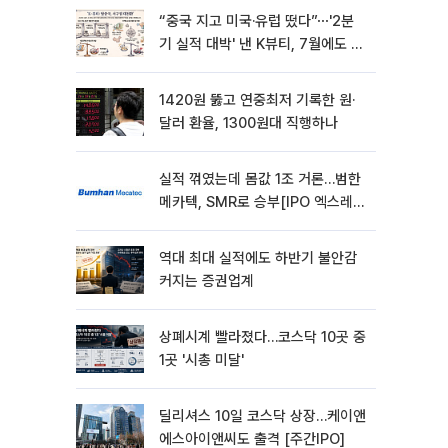
“중국 지고 미국·유럽 떴다”⋯'2분
기 실적 대박' 낸 K뷰티, 7월에도 질
주
1420원 뚫고 연중최저 기록한 원·
달러 환율, 1300원대 직행하나
실적 꺾였는데 몸값 1조 거론…범한
메카텍, SMR로 승부[IPO 엑스레
이]
역대 최대 실적에도 하반기 불안감
커지는 증권업계
상폐시계 빨라졌다…코스닥 10곳 중
1곳 '시총 미달'
딜리셔스 10일 코스닥 상장…케이앤
에스아이앤씨도 출격 [주간IPO]