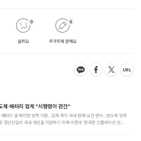
0
0
슬퍼요
추가취재 원해요
반도체·배터리 업계 “시행령이 관건”
 배터리 셀 빠지면 반쪽 지원…업계 촉각 국내 판매 요건 변수…반도체 업계
등 첨단산업의 국내 생산을 지원하기 위해 이른바 ‘한국판 인플레이션 감축
를 신설했지만, 업계에서는 세부 지원 대상에 따라 정책 효과가 크게 달라