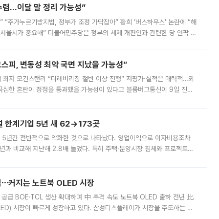
수렴…이달 말 정리 가능성”
없어” “주가누르기방지법, 정부가 조정 가닥잡아” 황희 ‘버스하우스’ 논란에 “해
 서울시가 중요해” 더불어민주당은 정부의 세제 개편안과 관련한 당 안팎 의
에 나서겠다고 예고했다. 민주당은 8월 말 당정 조율을 거친 개편안이
스피, 변동성 최악 국면 지났을 가능성”
 만에 최저 모건스탠리 “디레버리징 절반 이상 진행” 저평가·실적은 매력적…외
든 극심한 혼란이 정점을 통과했을 가능성이 있다고 블룸버그통신이 9일 진단
가 상당 부분 정리된 데다 금융당국의 규제 강화로 고위험 상품 거래도 급감
한계기업 5년 새 62→173곳
 5년간 전반적으로 악화한 것으로 나타났다. 영업이익으로 이자비용조차
년과 비교해 지난해 2.8배 늘었다. 특히 주택·분양시장 침체와 프로젝트파
 악화가 두드러졌다. 9일 한국건설산업연구원은 ‘2025년 건설업 외감기업
격⋯커지는 노트북 OLED 시장
 공급 BOE·TCL 생산 확대하며 中 추격 속도 노트북 OLED 출하 전년 比
ED) 시장이 빠르게 성장하고 있다. 삼성디스플레이가 시장을 주도하는 가
 확대에 나서면서 노트북 OLED 시장을 둘러싼 경쟁이 치열해지고 있다. 9