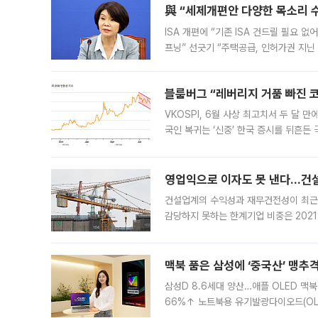
與 “세제개편안 다양한 목소리 
ISA 개편에 “기존 ISA 건드릴 필요 
프닝” 선긋기 “주택공급, 인허가권 지닌
견을 수렴해 당정과 개편안에 대한 조율
블룸버그 “레버리지 거품 빠진 코
VKOSPI, 6월 사상 최고치서 두 달
국인 복귀는 ‘신중’ 한국 증시를 뒤흔
했다. 대규모 반대매매로 레버리지 투자
영업익으로 이자도 못 낸다…건설 
건설업계의 수익성과 재무건전성이 최근
감당하지 못하는 한계기업 비중은 2021
이낸싱(PF) 부담이 집중된 건축 부문의
경영
맥북 품은 삼성에 ‘중국산’ 맹추
삼성D 8.6세대 양산…애플 OLED 맥북
66%↑ 노트북용 유기발광다이오드(OL
운데 중국 BOE와 TCL CSOT도 생산