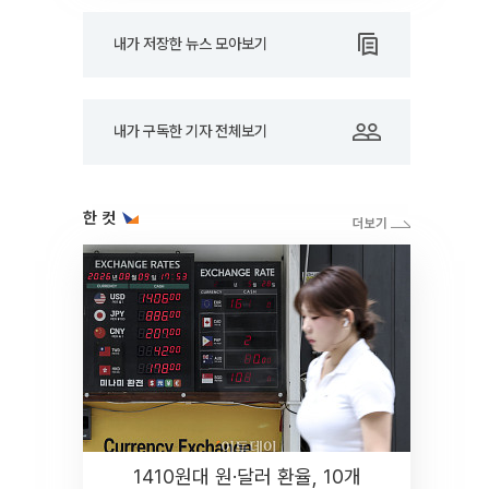
내가 저장한 뉴스 모아보기
내가 구독한 기자 전체보기
한 컷
1410원대 원·달러 환율, 10개