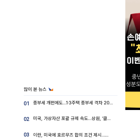
많이 본 뉴스
종부세 개편에도…1·3주택 종부세 격차 2028년부터 확대
01
미국, 가상자산 포괄 규제 속도…상원, ‘클래리티법’ 9월 절차투표 추진
02
03
이란, 미국에 호르무즈 합의 조건 제시…美 “경기 아직 안 끝나” [종합]