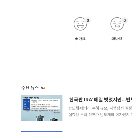
0
0
좋아요
화나요
주요 뉴스
‘한국판 IRA’ 베일 벗었지만…
반도체·배터리 수혜 규모, 시행령서 결정
실효성 우려 정부가 반도체와 이차전지 
법(IRA)’으로 불리는 국내생산세액공제