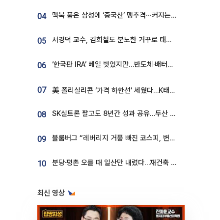
맥북 품은 삼성에 ‘중국산’ 맹추격⋯커지는 노트북 OLED 시장
04
서경덕 교수, 김희철도 분노한 거꾸로 태극기⋯"엉터리는 아냐, 아쉬울 뿐"
05
‘한국판 IRA’ 베일 벗었지만…반도체·배터리 업계 “시행령이 관건”
06
07
美 폴리실리콘 ‘가격 하한선’ 세웠다…K태양광 수혜 기대
SK실트론 팔고도 8년간 성과 공유…두산 인수대금 2.3조가 끝 아냐
08
블룸버그 “레버리지 거품 빠진 코스피, 변동성 최악 국면 지났을 가능성”
09
분당·평촌 오를 때 일산만 내렸다…재건축 기대감도 ‘무색’
10
최신 영상