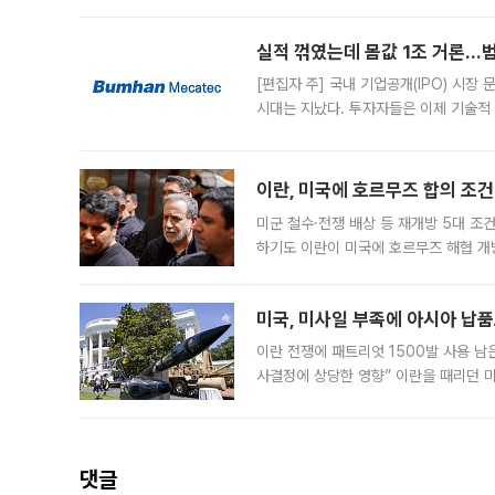
일 업계에 따르면 삼성
실적 꺾였는데 몸값 1조 거론…범
[편집자 주] 국내 기업공개(IPO) 시장
시대는 지났다. 투자자들은 이제 기술적
은 거시경제 불확실성 속에 실적과 성과
이란, 미국에 호르무즈 합의 조건 
미군 철수·전쟁 배상 등 재개방 5대 조건
하기도 이란이 미국에 호르무즈 해협 개
라며 조심스러운 반응을 보였다. 8일(
미국, 미사일 부족에 아시아 납
이란 전쟁에 패트리엇 1500발 사용 남
사결정에 상당한 영향” 이란을 때리던 
급에 문제가 없다고 해명했지만, 아시아
댓글