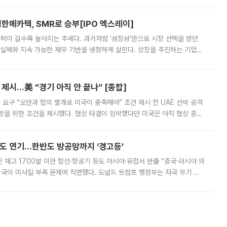
한메카텍, SMR로 승부[IPO 엑스레이]
 문턱이 갈수록 높아지는 추세다. 과거처럼 ‘성장성’만으로 시장 선택을 받던
 실체와 지속 가능한 재무 기반을 냉정하게 살핀다. 상장을 추진하는 기업들
를 입증해야 하는 시험대에 섰다. 본지는 상장을 앞둔 기업의 기술 경쟁
제시…美 “경기 아직 안 끝나” [종합]
 요구 “오만과 합의 별개로 미국이 충족해야” 조건 제시 전 UAE 선박 공격
방을 위한 조건을 제시했다. 협상 타결이 임박했다던 미국은 아직 협상 중이
현지시간) 모하마드 바게르 졸가드르 이란 최고국가안보회의 사무총장은 타
품도 연기…한반도 방공망까지 ‘경고등’
은 재고 1700발 미만 함선·항공기 등도 아시아·유럽서 반출 “중국·러시아 의
미국이 미사일 부족 문제에 직면했다. 도널드 트럼프 행정부는 자국 무기 공
 국가들로 향하던 납품마저 연기되고 있는 것으로 전해졌다. 전문가가 중국