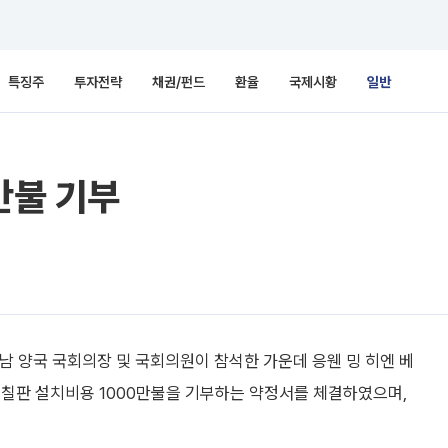
특징주
투자전략
채권/펀드
환율
국제시황
일반
만불 기부
남 양국 국회의장 및 국회의원이 참석한 가운데 응웬 밍 히엔 베
 칠판 설치비용 1000만불을 기부하는 약정서를 체결하였으며,