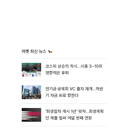
마켓 최신 뉴스
코스피 상승의 착시…시총 3~10위
영향력은 후퇴
연기금·공제회 VC 출자 재개…하반
기 자금 AI로 향한다
'회생절차 개시 1년' 왓챠…회생계획
안 제출 벌써 여덟 번째 연장