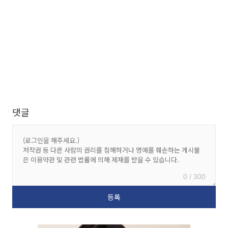
댓글
0 / 300