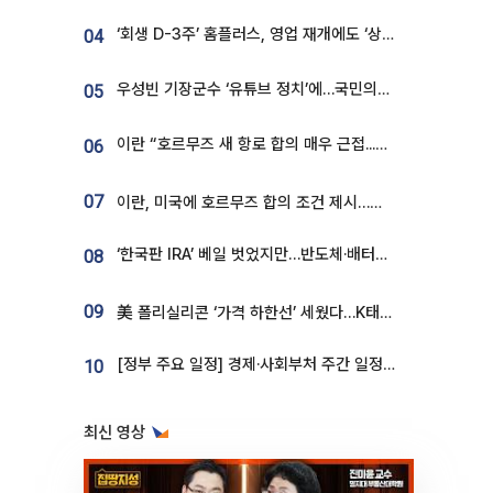
‘회생 D-3주’ 홈플러스, 영업 재개에도 ‘상품 공급망’ 복구가 생존 관건
04
우성빈 기장군수 ‘유튜브 정치’에…국민의힘 군의원들 집단 반발
05
이란 “호르무즈 새 항로 합의 매우 근접...미국 배상 먼저”
06
07
이란, 미국에 호르무즈 합의 조건 제시…美 “경기 아직 안 끝나” [종합]
‘한국판 IRA’ 베일 벗었지만…반도체·배터리 업계 “시행령이 관건”
08
09
美 폴리실리콘 ‘가격 하한선’ 세웠다…K태양광 수혜 기대
[정부 주요 일정] 경제·사회부처 주간 일정 (8월 10일 ~ 8월 14일)
10
최신 영상