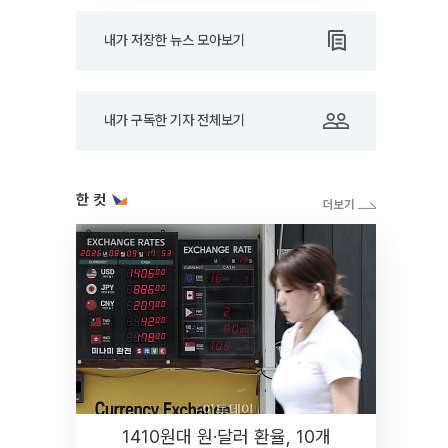
내가 저장한 뉴스 모아보기
내가 구독한 기자 전체보기
한 컷
1410원대 원·달러 환율, 10개