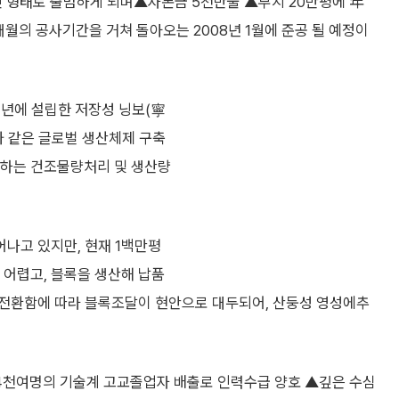
 형태로 출범하게 되며▲자본금 5천만불 ▲부지 20만평에 年
개월의 공사기간을 거쳐 돌아오는 2008년 1월에 준공 될 예정이
7년에 설립한 저장성 닝보(寧
와 같은 글로벌 생산체제 구축
증하는 건조물량처리 및 생산량
나고 있지만, 현재 1백만평
어렵고, 블록을 생산해 납품
 전환함에 따라 블록조달이 현안으로 대두되어, 산둥성 영성에추
천여명의 기술계 고교졸업자 배출로 인력수급 양호 ▲깊은 수심