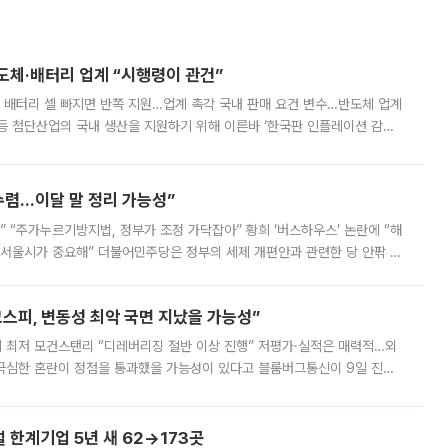
반도체·배터리 업계 “시행령이 관건”
 배터리 셀 빠지면 반쪽 지원…업계 촉각 국내 판매 요건 변수…반도체 업계
등 첨단산업의 국내 생산을 지원하기 위해 이른바 ‘한국판 인플레이션 감축
를 신설했지만, 업계에서는 세부 지원 대상에 따라 정책 효과가 크게 달라
수렴…이달 말 정리 가능성”
없어” “주가누르기방지법, 정부가 조정 가닥잡아” 황희 ‘버스하우스’ 논란에 “해
 서울시가 중요해” 더불어민주당은 정부의 세제 개편안과 관련한 당 안팎 의
에 나서겠다고 예고했다. 민주당은 8월 말 당정 조율을 거친 개편안이
스피, 변동성 최악 국면 지났을 가능성”
 만에 최저 모건스탠리 “디레버리징 절반 이상 진행” 저평가·실적은 매력적…외
든 극심한 혼란이 정점을 통과했을 가능성이 있다고 블룸버그통신이 9일 진단
가 상당 부분 정리된 데다 금융당국의 규제 강화로 고위험 상품 거래도 급감
한계기업 5년 새 62→173곳