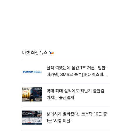
마켓 최신 뉴스
실적 꺾였는데 몸값 1조 거론…범한
메카텍, SMR로 승부[IPO 엑스레
이]
역대 최대 실적에도 하반기 불안감
커지는 증권업계
상폐시계 빨라졌다…코스닥 10곳 중
1곳 '시총 미달'