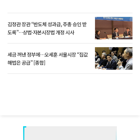
김정관 장관 “반도체 성과급, 주총 승인 받
도록”…상법·자본시장법 개정 시사
세금 꺼낸 정부에…오세훈 서울시장 “집값
해법은 공급” [종합]