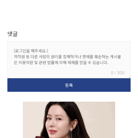
댓글
0 / 300