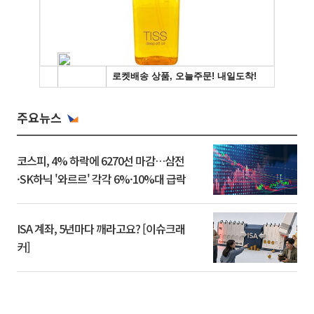
주요뉴스
코스피, 4% 하락에 6270선 마감…삼전
·SK하닉 '와르르' 각각 6%·10%대 급락
ISA 계좌, 5년마다 깨라고요? [이슈크래
커]