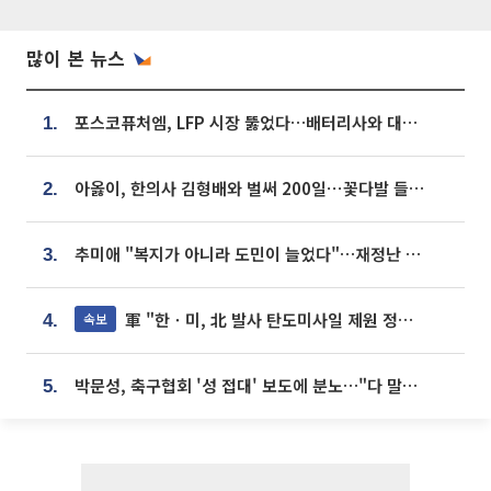
많이 본 뉴스
포스코퓨처엠, LFP 시장 뚫었다…배터리사와 대규모 장기 공급 합의
1.
아옳이, 한의사 김형배와 벌써 200일⋯꽃다발 들고 "프러포즈 아냐"
2.
추미애 "복지가 아니라 도민이 늘었다"…재정난 책임론 정면돌파
3.
軍 "한ㆍ미, 北 발사 탄도미사일 제원 정밀분석 중"
속보
4.
박문성, 축구협회 '성 접대' 보도에 분노…"다 말아먹으려고 작정했나"
5.