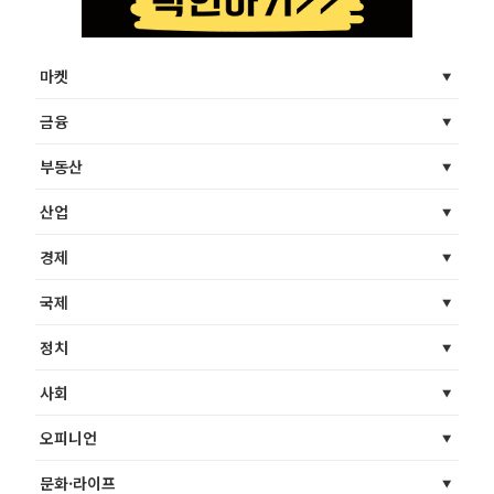
마켓
금융
부동산
산업
경제
국제
정치
사회
오피니언
문화·라이프