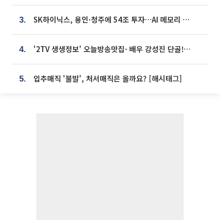
SK하이닉스, 용인·청주에 54조 투자…AI 메모리 생산기지 키운다
3.
'2TV 생생정보' 오늘방송맛집- 배우 강성진 단골! 쌀국수ㆍ푸팟퐁 커리 맛집 '블○○○'
4.
입추매직 '불발', 처서매직은 올까요? [해시태그]
5.