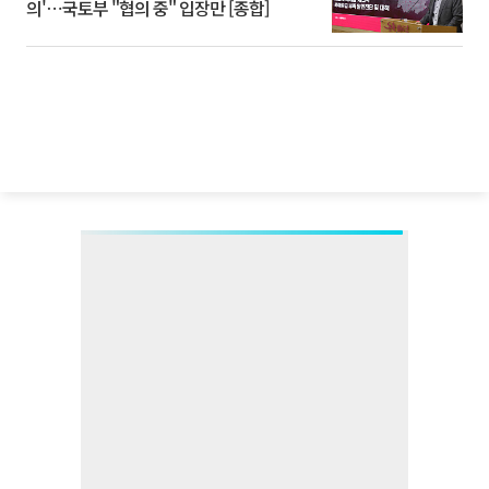
의'⋯국토부 "협의 중" 입장만 [종합]