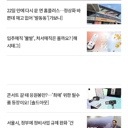
22일 만에 다시 문 연 홈플러스…정상화 바
쁜데 재고 없어 ‘발동동’[가보니]
입추매직 '불발', 처서매직은 올까요? [해
시태그]
콘서트 갈 때 응원봉만?⋯'최애' 위한 필수
품 등장이오! [솔드아웃]
서울시, 정부에 정비사업 규제 완화 '건