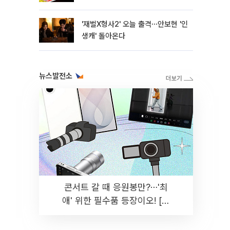
'재벌X형사2' 오늘 출격⋯안보현 '인
생캐' 돌아온다
뉴스발전소
콘서트 갈 때 응원봉만?⋯'최
애' 위한 필수품 등장이오! [솔
드아웃]