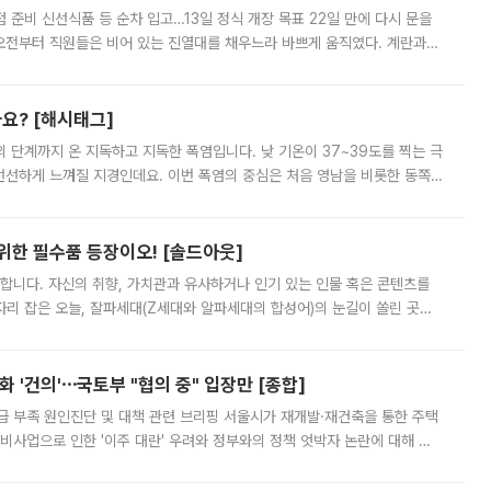
준비 신선식품 등 순차 입고…13일 정식 개장 목표 22일 만에 다시 문을
오전부터 직원들은 비어 있는 진열대를 채우느라 바쁘게 움직였다. 계란과
리를 잡기 시작했지만, 매장 곳곳엔 여전히 텅 빈 매대가 먼저 눈에 들어왔
까요? [해시태그]
’의 단계까지 온 지독하고 지독한 폭염입니다. 낮 기온이 37~39도를 찍는 극
 선선하게 느껴질 지경인데요. 이번 폭염의 중심은 처음 영남을 비롯한 동쪽
 북서풍이 산맥을 넘어 영남 쪽으로 내려오면서 뜨겁고 건조해졌는데요.
 위한 필수품 등장이오! [솔드아웃]
합니다. 자신의 취향, 가치관과 유사하거나 인기 있는 인물 혹은 콘텐츠를
'가 자리 잡은 오늘, 잘파세대(Z세대와 알파세대의 합성어)의 눈길이 쏠린 곳은
리는 공연장. 응원봉만큼이나 눈에 띄는 게 있습니다. 공연이 시작되기
 '건의'⋯국토부 "협의 중" 입장만 [종합]
급 부족 원인진단 및 대책 관련 브리핑 서울시가 재개발·재건축을 통한 주택
비사업으로 인한 '이주 대란' 우려와 정부와의 정책 엇박자 논란에 대해 정
실장은 2031년까지 31만 가구 착공 목표에 차질이 없다는 입장이나,