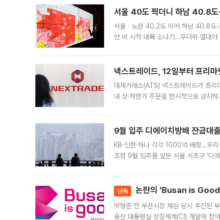
서울 40도 찍더니 하남 40.8도
서울ㆍ노원 40.2도 이어 하남 40.8도
안 비 시작·내륙 소나기…무더위·열대야 
에서도 40도를 웃도는 기온이 관측됐다
의 극심한
넥스트레이드, 12일부터 프리마
대체거래소(ATS) 넥스트레이드가 프리
내 상·하한가 주문을 한시적으로 금지하
가 체결 사례와 관련해 설명자료를 내고
9월 입주 디에이치방배 잔금대출
KB·신한·하나 각각 1000억 배정…우
조정 9월 입주를 앞둔 서울 서초구 ‘디
은행과 NH농협은행도 대출 취급을 검토
민은행
논란의 'Busan is Go
단독
박형준 전 부산시장 재임 당시 추진된 부산
용산 대통령실 상징체계(CI) 개발에 참