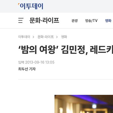
문화·라이프
관광
방송/TV
영화
이투데이
문화·라이프
영화
‘밤의 여왕’ 김민정, 레드
입력 2013-09-16 13:05
최두선 기자