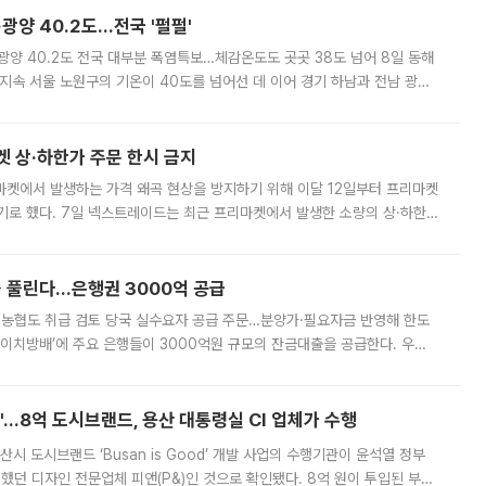
·광양 40.2도…전국 '펄펄'
·광양 40.2도 전국 대부분 폭염특보…체감온도도 곳곳 38도 넘어 8일 동해
지속 서울 노원구의 기온이 40도를 넘어선 데 이어 경기 하남과 전남 광양
. 전국 대부분 지역에 폭염특보가 내려진 가운데 곳곳에서 39~40도 안팎
켓 상·하한가 주문 한시 금지
마켓에서 발생하는 가격 왜곡 현상을 방지하기 위해 이달 12일부터 프리마켓
기로 했다. 7일 넥스트레이드는 최근 프리마켓에서 발생한 소량의 상·하한
, 주문 오류로 인한 가격 급등락을 최소화하기 위한 비상 대응방안을 발표
 풀린다…은행권 3000억 공급
리·농협도 취급 검토 당국 실수요자 공급 주문…분양가·필요자금 반영해 한도
에이치방배’에 주요 은행들이 3000억원 규모의 잔금대출을 공급한다. 우리
하고 있어 향후 공급 규모가 늘어날 전망이다. 7일 금융권에 따르면 KB국
od'…8억 도시브랜드, 용산 대통령실 CI 업체가 수행
시 도시브랜드 ‘Busan is Good’ 개발 사업의 수행기관이 윤석열 정부
여했던 디자인 전문업체 피앤(P&)인 것으로 확인됐다. 8억 원이 투입된 부산