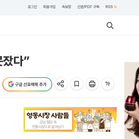
로그인
회원가입
속보창
신문/PDF 구독
RSS
못잤다”
구글 선호매체 추가