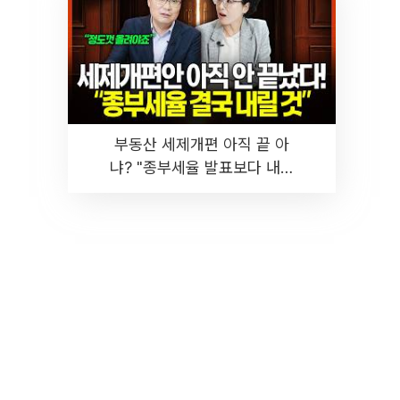
부동산 세제개편 아직 끝 아
냐? "종부세율 발표보다 내릴
것" 장기거주·양도세 전망 I 집
땅지성 I 김인만, 진미윤