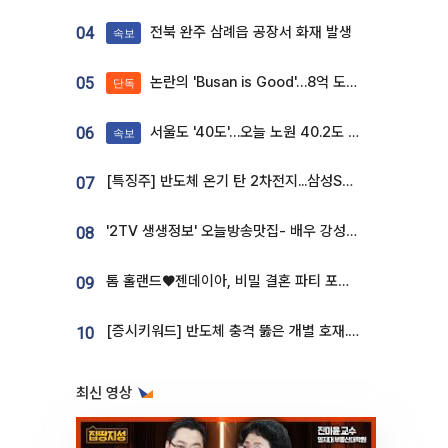
전북 완주 삼례읍 공장서 화재 발생
04
속보
논란의 'Busan is Good'…8억 도시브랜드, 용산 대통령실 CI 업체가 수행
05
단독
서울도 '40도'…오늘 노원 40.2도 기록
06
속보
[특징주] 반도체 온기 탄 2차전지...삼성SDI, 장 초반 7% 넘게 껑충
07
'2TV 생생정보' 오늘방송맛집- 배우 강성진 단골! 쌀국수ㆍ푸팟퐁 커리 맛집 '블○○○'
08
톰 홀랜드♥젠데이아, 비밀 결혼 파티 포착⋯호텔 대관비만 9억
09
[증시키워드] 반도체 충격 뚫은 개별 호재...포스코퓨처엠·에코프로·한화솔루션 '눈길'
10
최신 영상