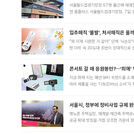
서울월드컵경기장점 67명 출근해 재개점 
연 홈플러스 서울월드컵경기장점. 7일 
우유, 과일 같은 신선식품이 차근차근 자
입추매직 '불발', 처서매직은 올
“와 이제 시원한 거 같아” 단체 ‘뇌손상
한 더위 속 30도대 초반이 상대적으로
지역에 있었습니다. 7월 말에는 서풍과
콘서트 갈 때 응원봉만?⋯'최애'
지금 화제 되는 패션·뷰티 트렌드를 소개
따라 제품을 사는 '디토(Ditto) 소비
어디일까요? 아이돌 콘서트 시작을 기다
서울시, 정부에 정비사업 규제 완화
명노준 주택실장, 재개발·재건축 주택공
공급 확대 방침을 거듭 강조한 가운데 정
면 반박하고 나섰다. 명노준 서울시 주택