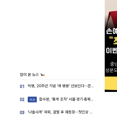
많이 본 뉴스
빅뱅, 20주년 기념 '새 뱅봉' 선보인다⋯콘서트 앞두고 팝업 개최
01
합수본, '통계 조작' 서울·경기·충북 선관위 등 추가 압수수색
02
속보
‘나솔사계’ 국화, 결별 후 재등장⋯첫인상 투표 휩쓸고 ‘인기녀’ 등극
03