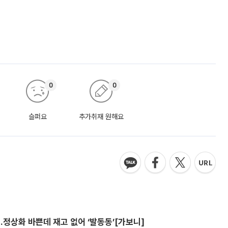
0
0
슬퍼요
추가취재 원해요
…정상화 바쁜데 재고 없어 ‘발동동’[가보니]