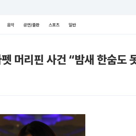
음악
공연/출판
스포츠
일반
카펫 머리핀 사건 “밤새 한숨도 