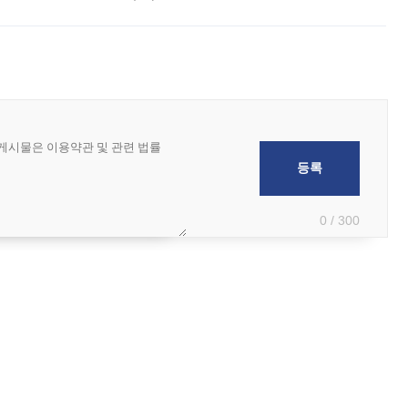
 부족과 디자인 정체성 논란에 휩싸였던 만큼, 사업 선정 과정과 결과물에
0 / 300