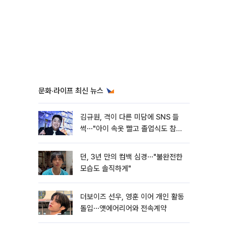
문화·라이프 최신 뉴스
김규원, 격이 다른 미담에 SNS 들
썩⋯"아이 속옷 빨고 졸업식도 참
석"
던, 3년 만의 컴백 심경⋯"불완전한
모습도 솔직하게"
더보이즈 선우, 영훈 이어 개인 활동
돌입⋯앳에어리어와 전속계약