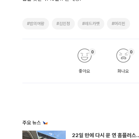
#밤의여왕
#김민정
#레드카펫
#머리핀
0
0
좋아요
화나요
주요 뉴스
22일 만에 다시 문 연 홈플러스