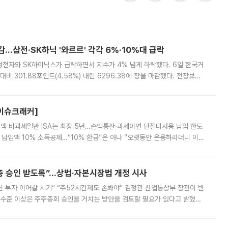
감…삼전·SK하닉 '와르르' 각각 6%·10%대 급락
삼성전자와 SK하이닉스가 급락하면서 지수가 4% 넘게 하락했다. 6일 한국거
비 301.88포인트(4.58%) 내린 6296.38에 장을 마감했다. 전장보다
스피는 장중 한때 6550.94까지 오르기도 했으나 6238.32까지 밀리기도 했
[이슈크래커]
 전액 비과세일반 ISA는 최장 5년…손익통산·과세이연 단절미사용 납입 한도
납입액 10% 소득공제…“10% 환급”은 아냐 “오랫동안 운용하라더니 이제
 ‘만능 절세 통장’으로 불리는 개인종합자산관리계좌(ISA)가 두 갈래로 개
주총 승인 받도록”…상법·자본시장법 개정 시사
닌 투자 이어갈 시기” “주52시간제도 손봐야” 김정관 산업통상부 장관이 반
 수준 이상은 주주총회 승인을 거치는 방안을 검토할 필요가 있다고 밝혔다.
배구조와 주주권 강화 논의가 이어지는 가운데, 핵심 연구인력에 대한