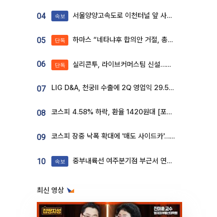
서울양양고속도로 이천터널 앞 사고 발생
04
속보
하마스 “네타냐후 합의안 거절, 총선 앞두고 시간 끌기”
05
단독
06
실리콘투, 라이브커머스팀 신설…K뷰티 ‘글로벌 판매망’ 확대[K뷰티 라방戰]
단독
LIG D&A, 천궁Ⅱ 수출에 2Q 영업익 29.5%↑…수주잔고 24.6조 [종합]
07
코스피 4.58% 하락, 환율 1420원대 [포토]
08
코스피 장중 낙폭 확대에 '매도 사이드카'…외인 2.8조'팔자'· 개인 3.1조 '사자'
09
중부내륙선 여주분기점 부근서 연이은 추돌사고 발생
10
속보
최신 영상