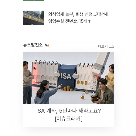
외식업체 놀부, 회생 신청…지난해
영업손실 전년比 15배↑
뉴스발전소
ISA 계좌, 5년마다 깨라고요?
[이슈크래커]