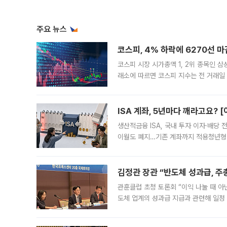
주요 뉴스
코스피, 4% 하락에 6270선 마
코스피 시장 시가총액 1, 2위 종목인 
래소에 따르면 코스피 지수는 전 거래일 대
1.81% 내린 6478.75에 출발한 코
다. 이날 오전
ISA 계좌, 5년마다 깨라고요? 
생산적금융 ISA, 국내 투자 이자·배당
이월도 폐지…기존 계좌까지 적용청년형 
는 5년마다 계좌를 해지하라는 건가요?”
편을
김정관 장관 “반도체 성과급, 
관훈클럽 초청 토론회 “이익 나눌 때 아
도체 업계의 성과급 지급과 관련해 일정
최근 상법·자본시장법 개정으로 기업 지