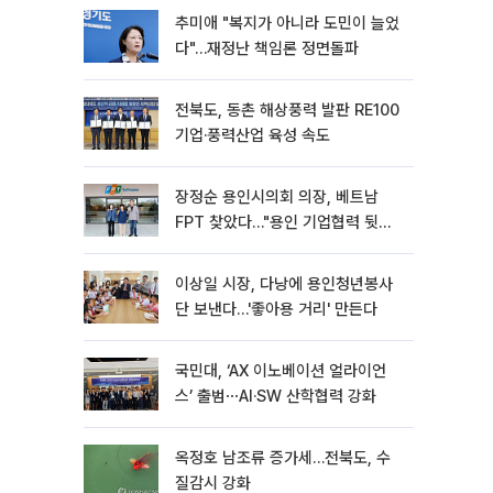
추미애 "복지가 아니라 도민이 늘었
다"…재정난 책임론 정면돌파
전북도, 동촌 해상풍력 발판 RE100
기업·풍력산업 육성 속도
장정순 용인시의회 의장, 베트남
FPT 찾았다…"용인 기업협력 뒷받
침"
이상일 시장, 다낭에 용인청년봉사
단 보낸다…'좋아용 거리' 만든다
국민대, ‘AX 이노베이션 얼라이언
스’ 출범⋯AI·SW 산학협력 강화
옥정호 남조류 증가세…전북도, 수
질감시 강화