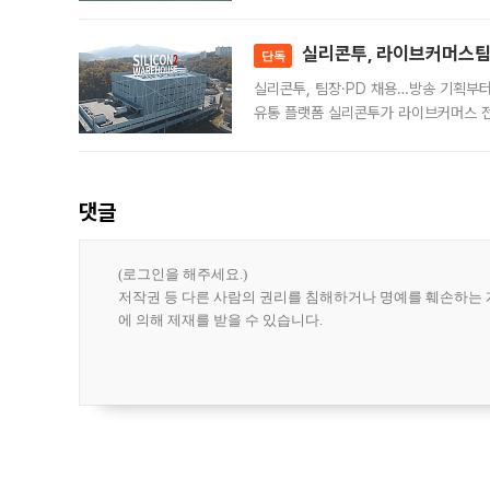
급 수출 호조가 매달 이어지면서 6월 
대 기
실리콘투, 라이브커머스팀 
단독
실리콘투, 팀장·PD 채용…방송 기획부
유통 플랫폼 실리콘투가 라이브커머스 전
나섰다. 국내 화장품을 해외 유통망에 공
댓글