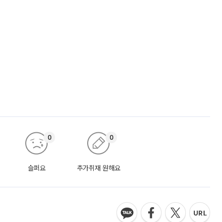
0
0
슬퍼요
추가취재 원해요