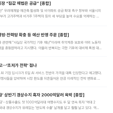
 “집값 해법은 공급” [종합]
안” 우려재개발·재건축 활성화 및 비아파트 공급 확대 촉구 정부와 서울시의
정부가 고가주택과 비거주 1주택자 등의 세 부담을 높여 수요를 억제하는 카
키울 것이라며 세금이 아닌 공급이 근본적인 처방이라고 전면 반박했다.
방·전력망 확충 등 예산 반영 주문 [종합]
과 관련해 "사실상 국가적인 기후 재난"이라며 취약계층 보호와 야외 노동자
정력을 총동원하라고 지시했다. 아울러 반복되는 극한 기후에 대비해 폭염 대응
영하는 방안도 검토하라고 주문했다. 이 대통령은 이날 폭염·가뭄 대
예고⋯‘초저가 전략’ 접나
 AI 기업 딥시크가 6일 AI 서비스 전반의 가격을 대폭 인상한다고 예고했다.
 경쟁사들을 압박하며 시장 판도를 뒤흔들어온 만큼 이례적인 전략 변화로 평
 이날 공지를 통해 구체적인 인상 폭은 공개하지 않았지만 상당한 수
' 상반기 경상수지 흑자 2000억달러 육박 [종합]
급'⋯상품수출도 첫 1000억달러대 여행수지도 두 달 연속 흑자 '역대 2
국내 경상수지가 유례없는 '반도체 수출' 날개를 달고 훨훨 날고 있다. 역대