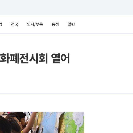
업
전국
인사/부음
동정
일반
계화폐전시회 열어