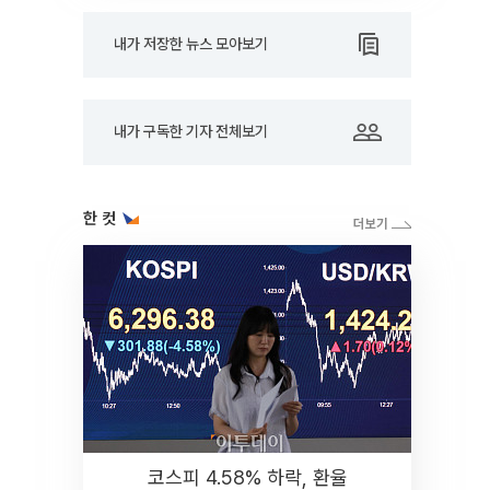
내가 저장한 뉴스 모아보기
내가 구독한 기자 전체보기
한 컷
코스피 4.58% 하락, 환율