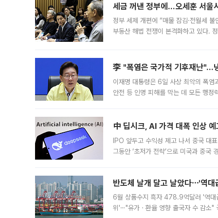
세금 꺼낸 정부에…오세훈 서울시장
정부 세제 개편에 “매물 잠김·전월세 불
부동산 해법 전쟁이 본격화하고 있다. 
드를 꺼내자 서울시는 전·월세 부담만 
李 "폭염은 국가적 기후재난"…냉
이재명 대통령은 6일 사상 최악의 폭염
안전 등 인명 피해를 막는 데 모든 행
인프라 확충 계획을 내년도 예산안에 반
中 딥시크, AI 가격 대폭 인상 
IPO 앞두고 수익성 제고 나서 중국 대표
그동안 ‘초저가 전략’으로 미국과 중국
가된다. 블룸버그통신에 따르면 딥시크는
반도체 날개 달고 날았다⋯'역대급
6월 상품수지 흑자 478.9억달러 '역대
위'⋯"유가ㆍ환율 영향 출국자 수 감소" 