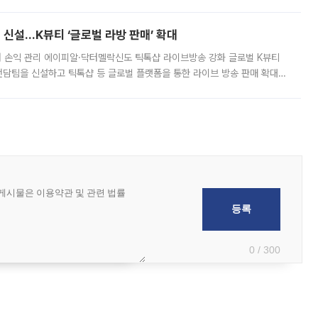
경상수지 뿐 아니라 상반기 경상수지 흑자도 2000억달러에 근접하며 사상 최
신설…K뷰티 ‘글로벌 라방 판매’ 확대
터 손익 관리 에이피알·닥터멜락신도 틱톡샵 라이브방송 강화 글로벌 K뷰티
담팀을 신설하고 틱톡샵 등 글로벌 플랫폼을 통한 라이브 방송 판매 확대에
급하는 데서 한발 더 나아가 방송 기획과 상품 구성, 출연자 섭외, 손익
0 / 300