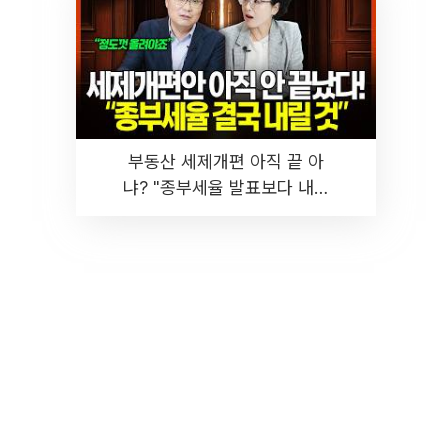
부동산 세제개편 아직 끝 아
냐? "종부세율 발표보다 내릴
것" 장기거주·양도세 전망 I 집
땅지성 I 김인만, 진미윤