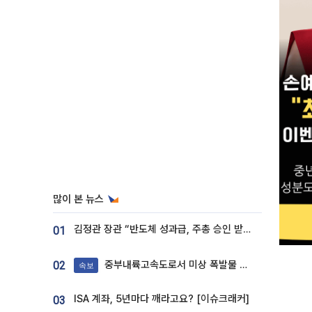
많이 본 뉴스
김정관 장관 “반도체 성과급, 주총 승인 받도록”…상법·자본시장법 개정 시사
01
중부내륙고속도로서 미상 폭발물 발견
02
속보
ISA 계좌, 5년마다 깨라고요? [이슈크래커]
03