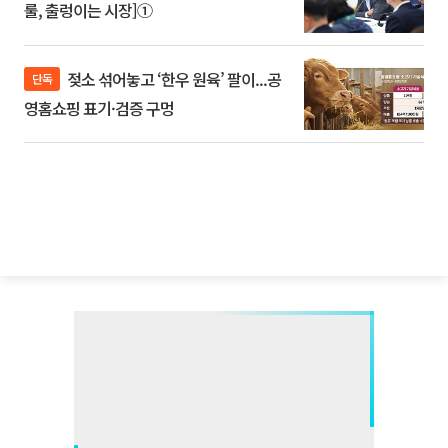
룰, 출렁이는 시장]①
젖소 섞어놓고 ‘한우 원육’ 팔이...공
단독
영홈쇼핑 표기·검증 구멍