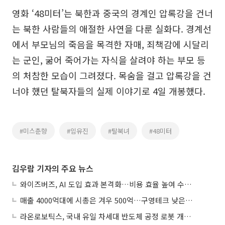
영화 ‘48미터’는 북한과 중국의 경계인 압록강을 건너
는 북한 사람들의 애절한 사연을 다룬 실화다. 경계선
에서 부모님의 죽음을 목격한 자매, 죄책감에 시달리
는 군인, 굶어 죽어가는 자식을 살려야 하는 부모 등
의 처참한 모습이 그려졌다. 목숨을 걸고 압록강을 건
너야 했던 탈북자들의 실제 이야기로 4일 개봉했다.
#미스춘향
#임유진
#탈북녀
#48미터
김우람 기자의 주요 뉴스
와이즈버즈, AI 도입 효과 본격화…비용 효율 높여 수익성 개선
매출 4000억대에 시총은 겨우 500억…구영테크 낮은 몸값에 저가 승계 마무리
라온로보틱스, 국내 유일 차세대 반도체 공정 로봇 개발 ‘고객사 테스트 진행’