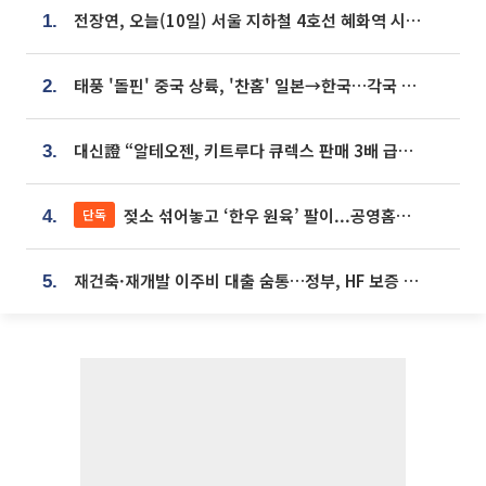
전장연, 오늘(10일) 서울 지하철 4호선 혜화역 시위…1호선 용산역 무정차
1.
태풍 '돌핀' 중국 상륙, '찬홈' 일본→한국…각국 기상청 예상 경로는?
2.
대신證 “알테오젠, 키트루다 큐렉스 판매 3배 급증…목표가 41만원 상향”
3.
젖소 섞어놓고 ‘한우 원육’ 팔이...공영홈쇼핑 표기·검증 구멍
단독
4.
재건축·재개발 이주비 대출 숨통…정부, HF 보증 신설 추진
5.