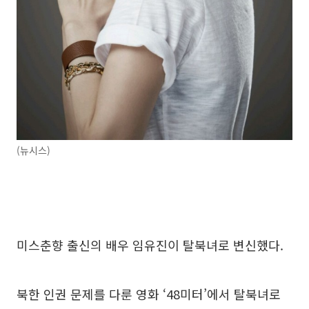
(뉴시스)
미스춘향 출신의 배우 임유진이 탈북녀로 변신했다.
북한 인권 문제를 다룬 영화 ‘48미터’에서 탈북녀로