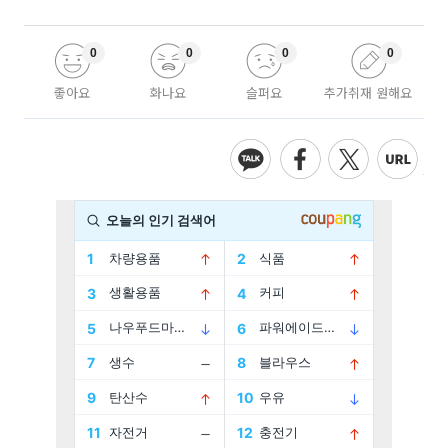
0
0
0
0
좋아요
화나요
슬퍼요
추가취재 원해요