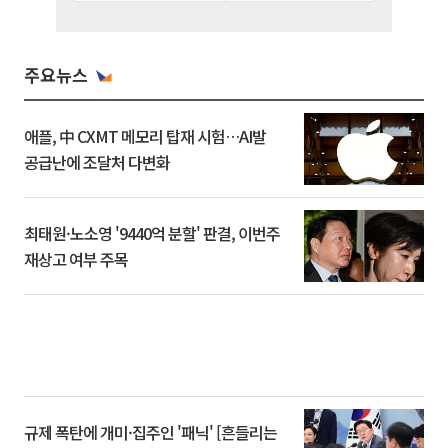
주요뉴스
애플, 中 CXMT 메모리 탑재 시험…AI발
공급난에 조달처 다변화
최태원·노소영 '9440억 분할' 판결, 이번주
재상고 여부 주목
규제 폭탄에 개미·집주인 '패닉' [흔들리는