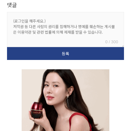
댓글
0 / 300