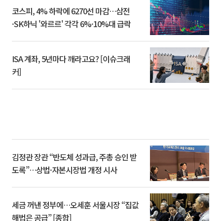
코스피, 4% 하락에 6270선 마감…삼전
·SK하닉 '와르르' 각각 6%·10%대 급락
ISA 계좌, 5년마다 깨라고요? [이슈크래
커]
김정관 장관 “반도체 성과급, 주총 승인 받
도록”…상법·자본시장법 개정 시사
세금 꺼낸 정부에…오세훈 서울시장 “집값
해법은 공급” [종합]