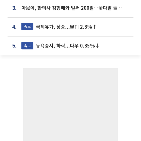
아옳이, 한의사 김형배와 벌써 200일⋯꽃다발 들고 "프러포즈 아냐"
3.
국제유가, 상승...WTI 2.8%↑
속보
4.
뉴욕증시, 하락...다우 0.85%↓
속보
5.