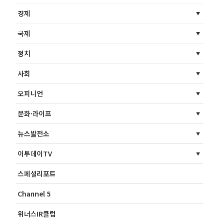
경제
국제
정치
사회
오피니언
문화·라이프
뉴스발전소
이투데이TV
스페셜리포트
Channel 5
위너스IR클럽