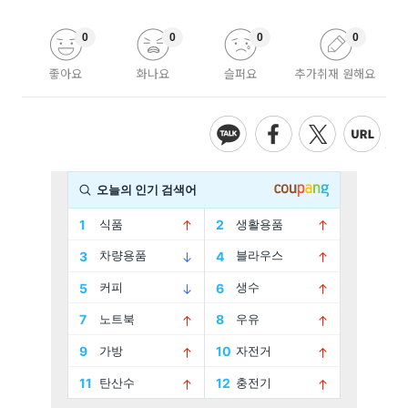
0
0
0
0
좋아요
화나요
슬퍼요
추가취재 원해요