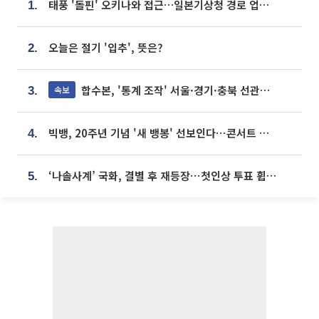
태풍 '돌핀' 오키나와 접근…일본기상청 경로 업데이트
1.
오늘은 절기 '입추', 뜻은?
2.
합수본, '통계 조작' 서울·경기·충북 선관위 등 추가 압수수색
속보
3.
빅뱅, 20주년 기념 '새 뱅봉' 선보인다⋯콘서트 앞두고 팝업 개최
4.
‘나솔사계’ 국화, 결별 후 재등장⋯첫인상 투표 휩쓸고 ‘인기녀’ 등극
5.