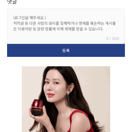
댓글
0 / 300