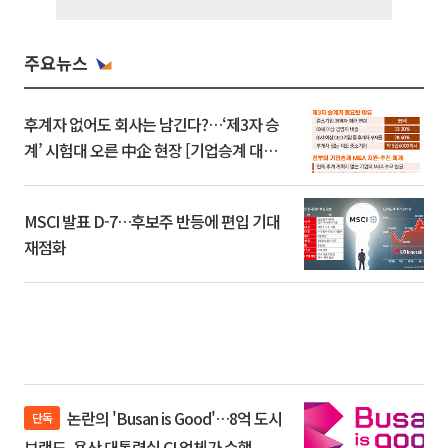
주요뉴스
후계자 없어도 회사는 남긴다?…‘제3자 승
계’ 시험대 오른 中企 현장 [기업승계 대전
환]
MSCI 발표 D-7…후보주 반등에 편입 기대
재점화
논란의 'Busan is Good'…8억 도시
단독
브랜드, 용산 대통령실 CI 업체가 수행