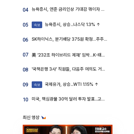
뉴욕증시, 연준 금리인상 기대감 꺾이자 상승...S&P500 사상 최고치 [종합]
04
뉴욕증시, 상승...나스닥 1.3% ↑
05
속보
SK하이닉스, 분기배당 375원 확정…주주환원책 9월로 앞당겨 발표
06
07
美 ‘232조 하이브리드 제재’ 임박…K-태양광, 불확실성 털고 날개 다나
'국책은행 3사' 직원들, 다음주 여의도 거리 나서는 까닭은
08
국제유가, 상승...WTI 1.15% ↑
09
속보
미국, 핵심광물 30억 달러 투자 발표...고려아연 대미투자 언급
10
최신 영상