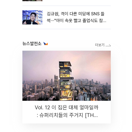
김규원, 격이 다른 미담에 SNS 들
썩⋯"아이 속옷 빨고 졸업식도 참
석"
뉴스발전소
Vol. 12 이 집은 대체 얼마일까
: 슈퍼리치들의 주거지 [THE
RARE]