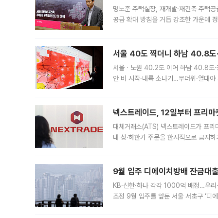
명노준 주택실장, 재개발·재건축 주택공
공급 확대 방침을 거듭 강조한 가운데 정
면 반박하고 나섰다. 명노준 서울시 주택
서울 40도 찍더니 하남 40.8도
서울ㆍ노원 40.2도 이어 하남 40.8도
안 비 시작·내륙 소나기…무더위·열대야 
에서도 40도를 웃도는 기온이 관측됐다
의 극심한
넥스트레이드, 12일부터 프리마
대체거래소(ATS) 넥스트레이드가 프리
내 상·하한가 주문을 한시적으로 금지하
가 체결 사례와 관련해 설명자료를 내고
9월 입주 디에이치방배 잔금대출
KB·신한·하나 각각 1000억 배정…우
조정 9월 입주를 앞둔 서울 서초구 ‘디
은행과 NH농협은행도 대출 취급을 검토
민은행