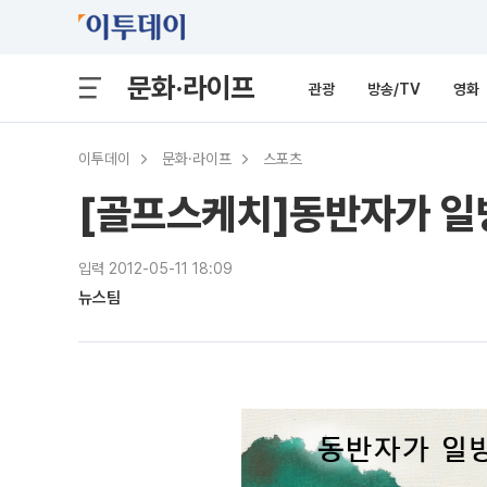
문화·라이프
관광
방송/TV
영화
이투데이
문화·라이프
스포츠
[골프스케치]동반자가 일
입력 2012-05-11 18:09
뉴스팀