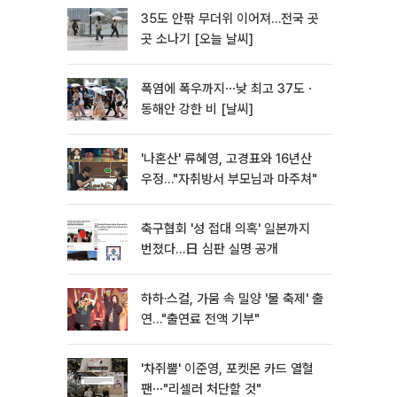
35도 안팎 무더위 이어져…전국 곳
곳 소나기 [오늘 날씨]
폭염에 폭우까지⋯낮 최고 37도ㆍ
동해안 강한 비 [날씨]
'나혼산' 류혜영, 고경표와 16년산
우정…"자취방서 부모님과 마주쳐"
축구협회 '성 접대 의혹' 일본까지
번졌다…日 심판 실명 공개
하하·스컬, 가뭄 속 밀양 '물 축제' 출
연…"출연료 전액 기부"
'차쥐뿔' 이준영, 포켓몬 카드 열혈
팬⋯"리셀러 처단할 것"