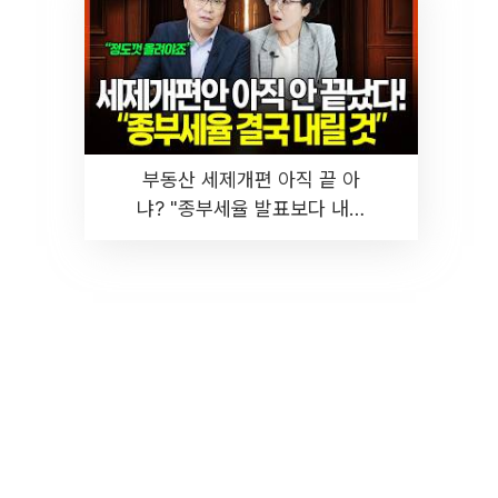
부동산 세제개편 아직 끝 아
냐? "종부세율 발표보다 내릴
것" 장기거주·양도세 전망 I 집
땅지성 I 김인만, 진미윤