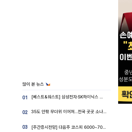
많이 본 뉴스
[베스트&워스트] 삼성전자·SK하이닉스 밀린 한 주…상상인증권은 85% 급등
01
35도 안팎 무더위 이어져…전국 곳곳 소나기 [오늘 날씨]
02
03
[주간증시전망] 다음주 코스피 6000~7000⋯“外人 수급은 정책이 변수”