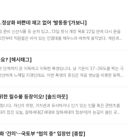
…정상화 바쁜데 재고 없어 ‘발동동’[가보니]
준비 신선식품 등 순차 입고…13일 정식 개장 목표 22일 만에 다시 문을
오전부터 직원들은 비어 있는 진열대를 채우느라 바쁘게 움직였다. 계란과
리를 잡기 시작했지만, 매장 곳곳엔 여전히 텅 빈 매대가 먼저 눈에 들어왔
까요? [해시태그]
’의 단계까지 온 지독하고 지독한 폭염입니다. 낮 기온이 37~39도를 찍는 극
 선선하게 느껴질 지경인데요. 이번 폭염의 중심은 처음 영남을 비롯한 동쪽
 북서풍이 산맥을 넘어 영남 쪽으로 내려오면서 뜨겁고 건조해졌는데요.
 위한 필수품 등장이오! [솔드아웃]
합니다. 자신의 취향, 가치관과 유사하거나 인기 있는 인물 혹은 콘텐츠를
'가 자리 잡은 오늘, 잘파세대(Z세대와 알파세대의 합성어)의 눈길이 쏠린 곳은
리는 공연장. 응원봉만큼이나 눈에 띄는 게 있습니다. 공연이 시작되기
 '건의'⋯국토부 "협의 중" 입장만 [종합]