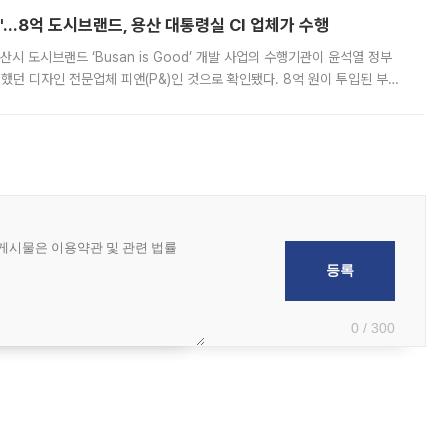
od'…8억 도시브랜드, 용산 대통령실 CI 업체가 수행
시 도시브랜드 ‘Busan is Good’ 개발 사업의 수행기관이 윤석열 정부
여했던 디자인 전문업체 피앤(P&)인 것으로 확인됐다. 8억 원이 투입된 부산
 부족과 디자인 정체성 논란에 휩싸였던 만큼, 사업 선정 과정과 결과물에
0 / 300