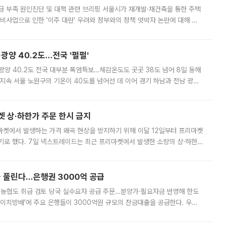
급 부족 원인진단 및 대책 관련 브리핑 서울시가 재개발·재건축을 통한 주택
비사업으로 인한 '이주 대란' 우려와 정부와의 정책 엇박자 논란에 대해 정
실장은 2031년까지 31만 가구 착공 목표에 차질이 없다는 입장이나,
·광양 40.2도…전국 '펄펄'
·광양 40.2도 전국 대부분 폭염특보…체감온도도 곳곳 38도 넘어 8일 동해
지속 서울 노원구의 기온이 40도를 넘어선 데 이어 경기 하남과 전남 광양
. 전국 대부분 지역에 폭염특보가 내려진 가운데 곳곳에서 39~40도 안팎
켓 상·하한가 주문 한시 금지
마켓에서 발생하는 가격 왜곡 현상을 방지하기 위해 이달 12일부터 프리마켓
기로 했다. 7일 넥스트레이드는 최근 프리마켓에서 발생한 소량의 상·하한
, 주문 오류로 인한 가격 급등락을 최소화하기 위한 비상 대응방안을 발표
 풀린다…은행권 3000억 공급
리·농협도 취급 검토 당국 실수요자 공급 주문…분양가·필요자금 반영해 한도
에이치방배’에 주요 은행들이 3000억원 규모의 잔금대출을 공급한다. 우리
하고 있어 향후 공급 규모가 늘어날 전망이다. 7일 금융권에 따르면 KB국