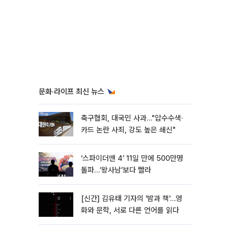
문화·라이프 최신 뉴스
축구협회, 대국민 사과…"압수수색·
카드 논란 사죄, 강도 높은 쇄신"
‘스파이더맨 4’ 11일 만에 500만명
돌파…‘왕사남’보다 빨라
[신간] 김유태 기자의 '밤과 책'…영
화와 문학, 서로 다른 언어를 읽다