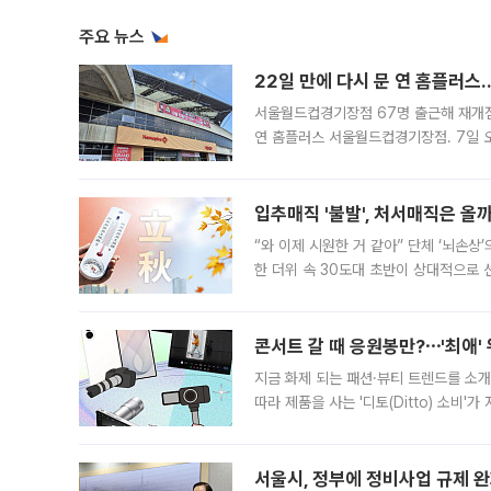
주요 뉴스
22일 만에 다시 문 연 홈플러스
서울월드컵경기장점 67명 출근해 재개점 
연 홈플러스 서울월드컵경기장점. 7일 
우유, 과일 같은 신선식품이 차근차근 자
입추매직 '불발', 처서매직은 올
“와 이제 시원한 거 같아” 단체 ‘뇌손상
한 더위 속 30도대 초반이 상대적으로
지역에 있었습니다. 7월 말에는 서풍과
콘서트 갈 때 응원봉만?⋯'최애'
지금 화제 되는 패션·뷰티 트렌드를 소개
따라 제품을 사는 '디토(Ditto) 소비
어디일까요? 아이돌 콘서트 시작을 기다
서울시, 정부에 정비사업 규제 완화