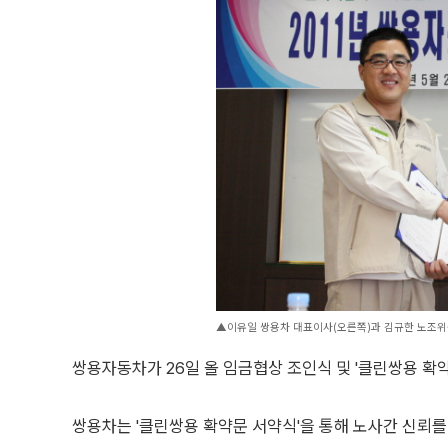
▲이유일 쌍용차 대표이사(오른쪽)과 김규한 노조위원
쌍용자동차가 26일 올 임금협상 조인식 및 '클린쌍용 확약문
쌍용차는 '클린쌍용 확약문 서약식'을 통해 노사간 신뢰