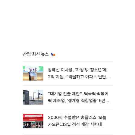
산업 최신 뉴스
장혜선 이사장, ‘가정 밖 청소년’에
2억 지원...“억울하고 아파도 단단해
지길”[현장]
“대기업 진출 제한”...떡국떡·떡볶이
떡 제조업, ‘생계형 적합업종’ 5년
연장
2000억 수혈받은 홈플러스 ‘오늘
가오픈’...13일 정식 개장 시험대