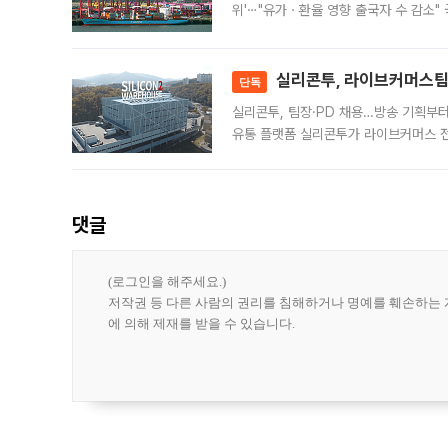
위'⋯"유가ㆍ환율 영향 출국자 수 감소" 
급 수출 호조가 매달 이어지면서 6월 
대 기
실리콘투, 라이브커머스팀 
단독
실리콘투, 팀장·PD 채용…방송 기획부
유통 플랫폼 실리콘투가 라이브커머스 전
나섰다. 국내 화장품을 해외 유통망에 공
댓글