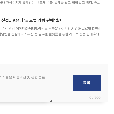
국내 경상수지가 유례없는 '반도체 수출' 날개를 달고 훨훨 날고 있다. 역대
경상수지 뿐 아니라 상반기 경상수지 흑자도 2000억달러에 근접하며 사상 최
신설…K뷰티 ‘글로벌 라방 판매’ 확대
터 손익 관리 에이피알·닥터멜락신도 틱톡샵 라이브방송 강화 글로벌 K뷰티
담팀을 신설하고 틱톡샵 등 글로벌 플랫폼을 통한 라이브 방송 판매 확대에
급하는 데서 한발 더 나아가 방송 기획과 상품 구성, 출연자 섭외, 손익
0 / 300