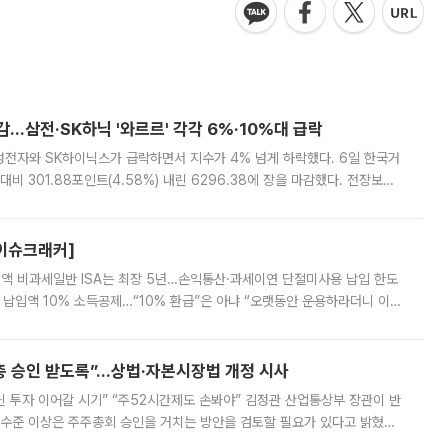
감…삼전·SK하닉 '와르르' 각각 6%·10%대 급락
삼성전자와 SK하이닉스가 급락하면서 지수가 4% 넘게 하락했다. 6일 한국거
비 301.88포인트(4.58%) 내린 6296.38에 장을 마감했다. 전장보다
스피는 장중 한때 6550.94까지 오르기도 했으나 6238.32까지 밀리기도 했
[이슈크래커]
 전액 비과세일반 ISA는 최장 5년…손익통산·과세이연 단절미사용 납입 한도
납입액 10% 소득공제…“10% 환급”은 아냐 “오랫동안 운용하라더니 이제
 ‘만능 절세 통장’으로 불리는 개인종합자산관리계좌(ISA)가 두 갈래로 개
주총 승인 받도록”…상법·자본시장법 개정 시사
닌 투자 이어갈 시기” “주52시간제도 손봐야” 김정관 산업통상부 장관이 반
 수준 이상은 주주총회 승인을 거치는 방안을 검토할 필요가 있다고 밝혔다.
배구조와 주주권 강화 논의가 이어지는 가운데, 핵심 연구인력에 대한