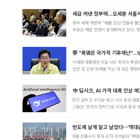
세금 꺼낸 정부에…오세훈 서울시장
정부 세제 개편에 “매물 잠김·전월세 불
부동산 해법 전쟁이 본격화하고 있다. 
드를 꺼내자 서울시는 전·월세 부담만 
李 "폭염은 국가적 기후재난"…냉
이재명 대통령은 6일 사상 최악의 폭염
안전 등 인명 피해를 막는 데 모든 행
인프라 확충 계획을 내년도 예산안에 반
中 딥시크, AI 가격 대폭 인상 
IPO 앞두고 수익성 제고 나서 중국 대표
그동안 ‘초저가 전략’으로 미국과 중국
가된다. 블룸버그통신에 따르면 딥시크는
반도체 날개 달고 날았다⋯'역대급
6월 상품수지 흑자 478.9억달러 '역대