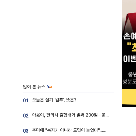
많이 본 뉴스
오늘은 절기 '입추', 뜻은?
01
아옳이, 한의사 김형배와 벌써 200일⋯꽃다발 들고 "프러포즈 아냐"
02
추미애 "복지가 아니라 도민이 늘었다"…재정난 책임론 정면돌파
03