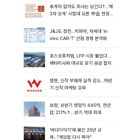
후계자 없어도 회사는 남긴다?…‘제
3자 승계’ 시험대 오른 中企 현장
[기업승계 대전환]
J&J도 참전…빅파마, 차세대 ‘in
vivo CAR-T’ 선점 경쟁 본격화
포스코퓨처엠, LFP 시장 뚫었다…
배터리사와 대규모 장기 공급 합의
웹젠, 신작 부재에 실적 감소…하반
기 신작 마케팅 강화
보령, 상반기 영업익 440억, 전년
比 21.1%↑…반기 역대 최대
'바다이야기'에 묶인 20년 규
제…"게임법 다시 짜야"