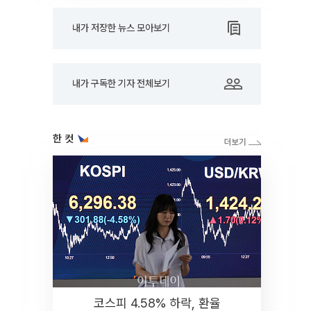
내가 저장한 뉴스 모아보기
내가 구독한 기자 전체보기
한 컷
코스피 4.58% 하락, 환율