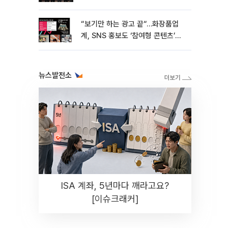
“보기만 하는 광고 끝“…화장품업
계, SNS 홍보도 ‘참여형 콘텐츠’로
변모[K뷰티 라방戰]
뉴스발전소
ISA 계좌, 5년마다 깨라고요?
[이슈크래커]