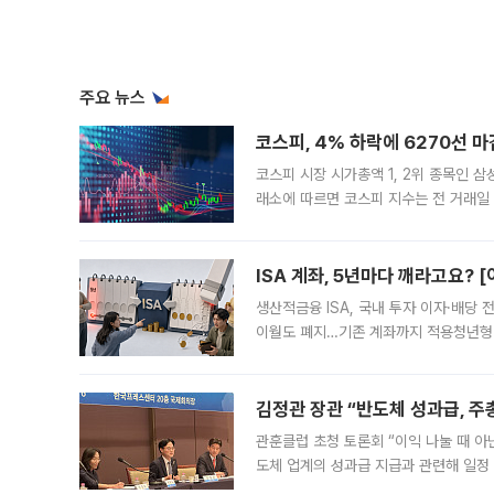
주요 뉴스
코스피, 4% 하락에 6270선 마
코스피 시장 시가총액 1, 2위 종목인 
래소에 따르면 코스피 지수는 전 거래일 대
1.81% 내린 6478.75에 출발한 코
다. 이날 오전
ISA 계좌, 5년마다 깨라고요? 
생산적금융 ISA, 국내 투자 이자·배당
이월도 폐지…기존 계좌까지 적용청년형 
는 5년마다 계좌를 해지하라는 건가요?”
편을
김정관 장관 “반도체 성과급, 
관훈클럽 초청 토론회 “이익 나눌 때 아
도체 업계의 성과급 지급과 관련해 일정
최근 상법·자본시장법 개정으로 기업 지