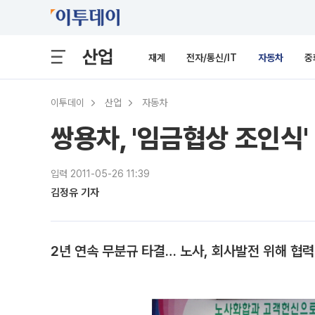
산업
재계
전자/통신/IT
자동차
중
이투데이
산업
자동차
쌍용차, '임금협상 조인식'
입력 2011-05-26 11:39
김정유 기자
2년 연속 무분규 타결… 노사, 회사발전 위해 협력