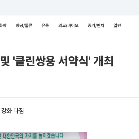
화학
항공/물류
유통
의료/바이오
중기/벤처
일반
 및 '클린쌍용 서약식' 개최
 강화 다짐