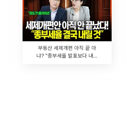
부동산 세제개편 아직 끝 아
냐? "종부세율 발표보다 내릴
것" 장기거주·양도세 전망 I 집
땅지성 I 김인만, 진미윤