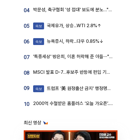
박문성, 축구협회 '성 접대' 보도에 분노…"다 말아먹으려고 작정했나"
04
국제유가, 상승...WTI 2.8%↑
05
속보
뉴욕증시, 하락...다우 0.85%↓
06
속보
'특종세상' 방은희, 이혼 허락해 준 아들⋯"너무 잘 커줬다" 오열
07
MSCI 발표 D-7…후보주 반등에 편입 기대 재점화
08
09
트럼프 ‘美 원정출산 금지’ 행정명령 서명
속보
2000억 수혈받은 홈플러스 ‘오늘 가오픈’...13일 정식 개장 시험대
10
최신 영상