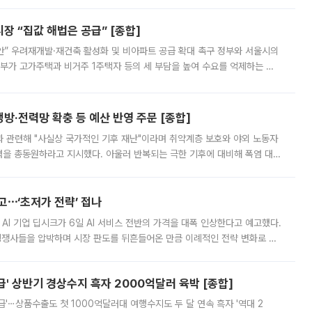
 “집값 해법은 공급” [종합]
안” 우려재개발·재건축 활성화 및 비아파트 공급 확대 촉구 정부와 서울시의
정부가 고가주택과 비거주 1주택자 등의 세 부담을 높여 수요를 억제하는 카
키울 것이라며 세금이 아닌 공급이 근본적인 처방이라고 전면 반박했다.
방·전력망 확충 등 예산 반영 주문 [종합]
과 관련해 "사실상 국가적인 기후 재난"이라며 취약계층 보호와 야외 노동자
정력을 총동원하라고 지시했다. 아울러 반복되는 극한 기후에 대비해 폭염 대응
영하는 방안도 검토하라고 주문했다. 이 대통령은 이날 폭염·가뭄 대
예고⋯‘초저가 전략’ 접나
 AI 기업 딥시크가 6일 AI 서비스 전반의 가격을 대폭 인상한다고 예고했다.
 경쟁사들을 압박하며 시장 판도를 뒤흔들어온 만큼 이례적인 전략 변화로 평
 이날 공지를 통해 구체적인 인상 폭은 공개하지 않았지만 상당한 수
' 상반기 경상수지 흑자 2000억달러 육박 [종합]
급'⋯상품수출도 첫 1000억달러대 여행수지도 두 달 연속 흑자 '역대 2