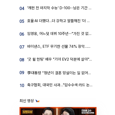
'개편 전 마지막 수능' D-100⋯남은 기간 성적 올릴 전략은
04
효율·AI 더했다…더 강하고 알뜰해진 ‘더 뉴 그랜저 하이브리드’ [ET의 모빌리티]
05
임영웅, 어느덧 데뷔 10주년⋯"가진 것 없던 시절, 내 앞엔 20명의 팬뿐"
06
바이낸스, ETF 무기한 선물 74% 장악…한국 레버리지 ETF 거래 급증 [e가상자산]
07
'굿 윌 헌팅' 배우 "기아 EV2 덕분에 살아"…교통사고 후 안전성 극찬
08
09
李대통령 “청년이 결혼 망설이는 일 없어야...제도상 불이익 조사”
축구협회, 대국민 사과…"압수수색·카드 논란 사죄, 강도 높은 쇄신"
10
최신 영상