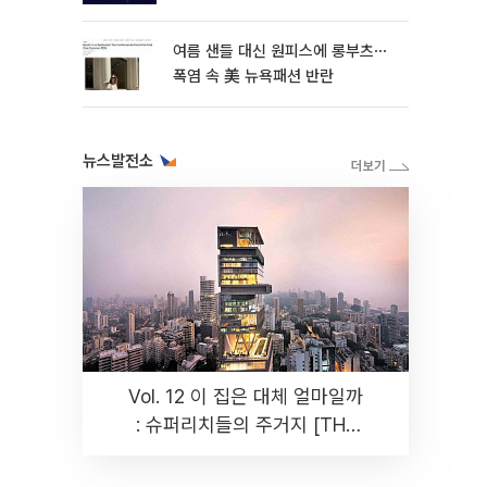
여름 샌들 대신 원피스에 롱부츠⋯
폭염 속 美 뉴욕패션 반란
뉴스발전소
Vol. 12 이 집은 대체 얼마일까
: 슈퍼리치들의 주거지 [THE
RARE]