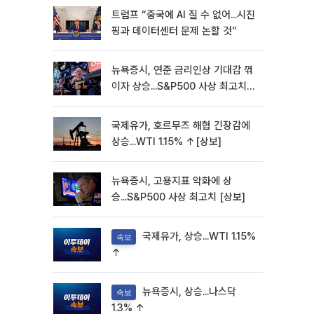
트럼프 “중국에 AI 질 수 없어...시진
핑과 데이터센터 문제 논할 것”
뉴욕증시, 연준 금리인상 기대감 꺾
이자 상승...S&P500 사상 최고치
[종합]
국제유가, 호르무즈 해협 긴장감에
상승...WTI 1.15% ↑[상보]
뉴욕증시, 고용지표 악화에 상
승...S&P500 사상 최고치 [상보]
국제유가, 상승...WTI 1.15%
속보
↑
뉴욕증시, 상승...나스닥
속보
1.3% ↑