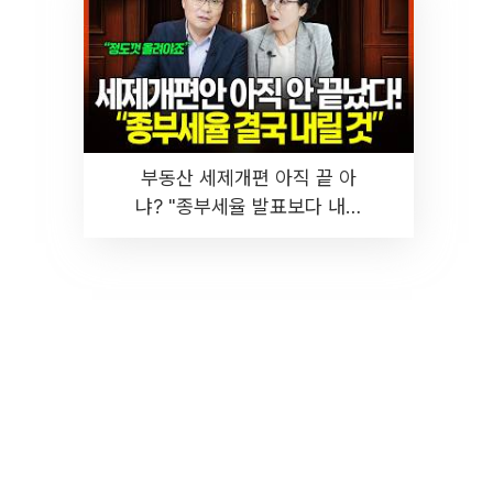
부동산 세제개편 아직 끝 아
냐? "종부세율 발표보다 내릴
것" 장기거주·양도세 전망 I 집
땅지성 I 김인만, 진미윤