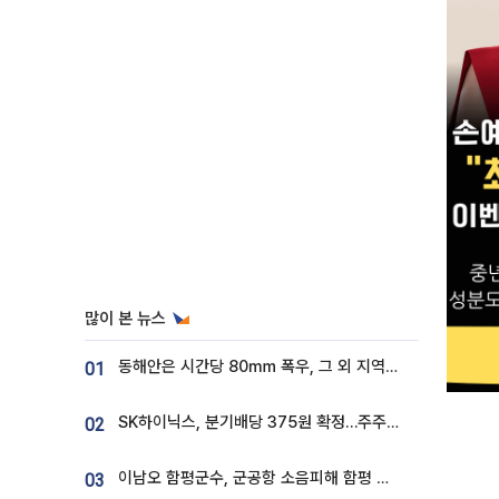
많이 본 뉴스
동해안은 시간당 80㎜ 폭우, 그 외 지역은 폭염…‘극과 극 날씨’
01
SK하이닉스, 분기배당 375원 확정…주주환원책 9월로 앞당겨 발표
02
이남오 함평군수, 군공항 소음피해 함평 보상 요구
03