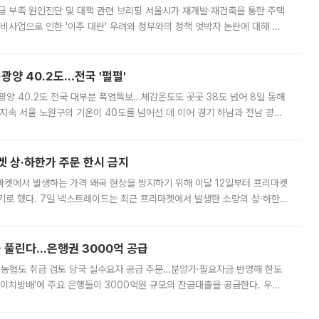
급 부족 원인진단 및 대책 관련 브리핑 서울시가 재개발·재건축을 통한 주택
비사업으로 인한 '이주 대란' 우려와 정부와의 정책 엇박자 논란에 대해 정
실장은 2031년까지 31만 가구 착공 목표에 차질이 없다는 입장이나,
·광양 40.2도…전국 '펄펄'
·광양 40.2도 전국 대부분 폭염특보…체감온도도 곳곳 38도 넘어 8일 동해
지속 서울 노원구의 기온이 40도를 넘어선 데 이어 경기 하남과 전남 광양
. 전국 대부분 지역에 폭염특보가 내려진 가운데 곳곳에서 39~40도 안팎
켓 상·하한가 주문 한시 금지
마켓에서 발생하는 가격 왜곡 현상을 방지하기 위해 이달 12일부터 프리마켓
기로 했다. 7일 넥스트레이드는 최근 프리마켓에서 발생한 소량의 상·하한
, 주문 오류로 인한 가격 급등락을 최소화하기 위한 비상 대응방안을 발표
 풀린다…은행권 3000억 공급
리·농협도 취급 검토 당국 실수요자 공급 주문…분양가·필요자금 반영해 한도
에이치방배’에 주요 은행들이 3000억원 규모의 잔금대출을 공급한다. 우리
하고 있어 향후 공급 규모가 늘어날 전망이다. 7일 금융권에 따르면 KB국