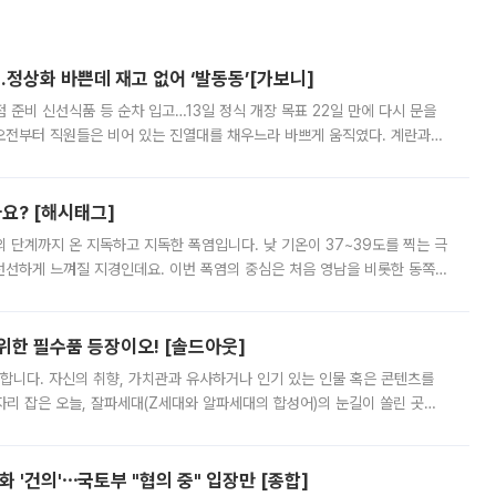
…정상화 바쁜데 재고 없어 ‘발동동’[가보니]
준비 신선식품 등 순차 입고…13일 정식 개장 목표 22일 만에 다시 문을
오전부터 직원들은 비어 있는 진열대를 채우느라 바쁘게 움직였다. 계란과
리를 잡기 시작했지만, 매장 곳곳엔 여전히 텅 빈 매대가 먼저 눈에 들어왔
까요? [해시태그]
’의 단계까지 온 지독하고 지독한 폭염입니다. 낮 기온이 37~39도를 찍는 극
 선선하게 느껴질 지경인데요. 이번 폭염의 중심은 처음 영남을 비롯한 동쪽
 북서풍이 산맥을 넘어 영남 쪽으로 내려오면서 뜨겁고 건조해졌는데요.
 위한 필수품 등장이오! [솔드아웃]
합니다. 자신의 취향, 가치관과 유사하거나 인기 있는 인물 혹은 콘텐츠를
'가 자리 잡은 오늘, 잘파세대(Z세대와 알파세대의 합성어)의 눈길이 쏠린 곳은
리는 공연장. 응원봉만큼이나 눈에 띄는 게 있습니다. 공연이 시작되기
 '건의'⋯국토부 "협의 중" 입장만 [종합]