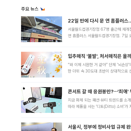
주요 뉴스
22일 만에 다시 문 연 홈플러스
서울월드컵경기장점 67명 출근해 재개점 
연 홈플러스 서울월드컵경기장점. 7일 
우유, 과일 같은 신선식품이 차근차근 자
입추매직 '불발', 처서매직은 올
“와 이제 시원한 거 같아” 단체 ‘뇌손상
한 더위 속 30도대 초반이 상대적으로
지역에 있었습니다. 7월 말에는 서풍과
콘서트 갈 때 응원봉만?⋯'최애'
지금 화제 되는 패션·뷰티 트렌드를 소개
따라 제품을 사는 '디토(Ditto) 소비
어디일까요? 아이돌 콘서트 시작을 기다
서울시, 정부에 정비사업 규제 완화