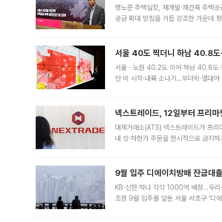
명노준 주택실장, 재개발·재건축 주택공
공급 확대 방침을 거듭 강조한 가운데 정
면 반박하고 나섰다. 명노준 서울시 주택
서울 40도 찍더니 하남 40.8도
서울ㆍ노원 40.2도 이어 하남 40.8도
안 비 시작·내륙 소나기…무더위·열대야 
에서도 40도를 웃도는 기온이 관측됐다
의 극심한
넥스트레이드, 12일부터 프리마
대체거래소(ATS) 넥스트레이드가 프리
내 상·하한가 주문을 한시적으로 금지하
가 체결 사례와 관련해 설명자료를 내고
9월 입주 디에이치방배 잔금대출
KB·신한·하나 각각 1000억 배정…우
조정 9월 입주를 앞둔 서울 서초구 ‘디
은행과 NH농협은행도 대출 취급을 검토
민은행