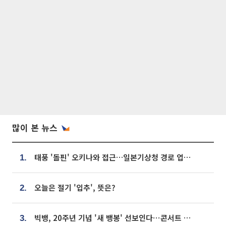
많이 본 뉴스
태풍 '돌핀' 오키나와 접근…일본기상청 경로 업데이트
1.
오늘은 절기 '입추', 뜻은?
2.
빅뱅, 20주년 기념 '새 뱅봉' 선보인다⋯콘서트 앞두고 팝업 개최
3.