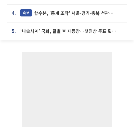
합수본, '통계 조작' 서울·경기·충북 선관위 등 추가 압수수색
속보
4.
‘나솔사계’ 국화, 결별 후 재등장⋯첫인상 투표 휩쓸고 ‘인기녀’ 등극
5.