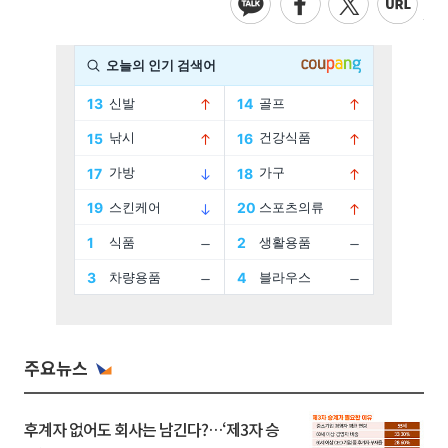
주요뉴스
후계자 없어도 회사는 남긴다?…‘제3자 승