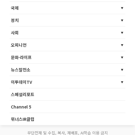
국제
정치
사회
오피니언
문화·라이프
뉴스발전소
이투데이TV
스페셜리포트
Channel 5
위너스IR클럽
무단전재 및 수집, 복사, 재배포, AI학습 이용 금지