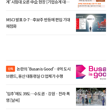
계’ 시험대 오른 中企 현장 [기업승계 대전
환]
MSCI 발표 D-7…후보주 반등에 편입 기대
재점화
논란의 'Busan is Good'…8억 도시
단독
브랜드, 용산 대통령실 CI 업체가 수행
'입추'에도 39도⋯수도권ㆍ강원ㆍ전라 폭
염 [날씨]