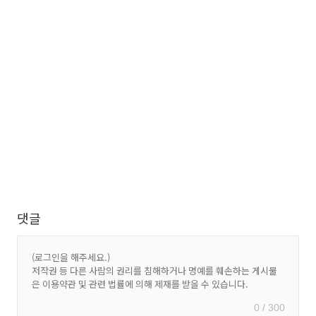
댓글
0 / 300