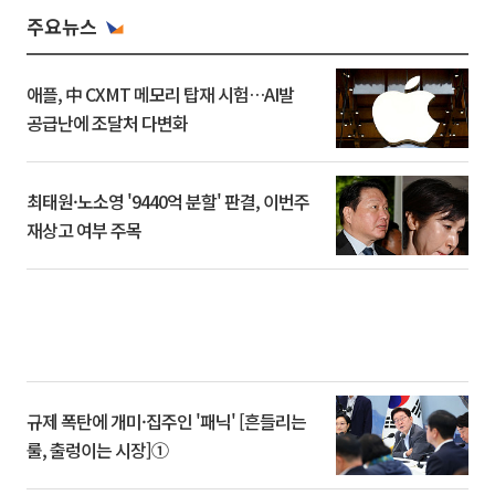
주요뉴스
애플, 中 CXMT 메모리 탑재 시험…AI발
공급난에 조달처 다변화
최태원·노소영 '9440억 분할' 판결, 이번주
재상고 여부 주목
규제 폭탄에 개미·집주인 '패닉' [흔들리는
룰, 출렁이는 시장]①