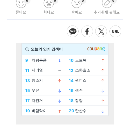
0
0
0
0
좋아요
화나요
슬퍼요
추가취재 원해요