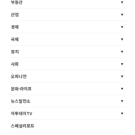
부동산
산업
경제
국제
정치
사회
오피니언
문화·라이프
뉴스발전소
이투데이TV
스페셜리포트