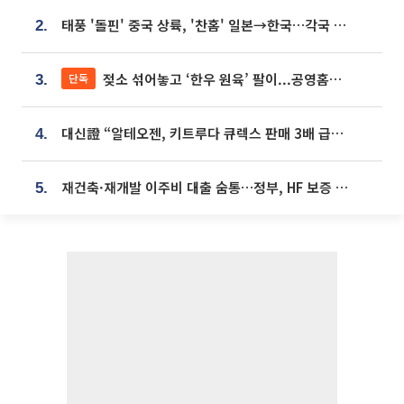
태풍 '돌핀' 중국 상륙, '찬홈' 일본→한국…각국 기상청 예상 경로는?
2.
젖소 섞어놓고 ‘한우 원육’ 팔이...공영홈쇼핑 표기·검증 구멍
단독
3.
대신證 “알테오젠, 키트루다 큐렉스 판매 3배 급증…목표가 41만원 상향”
4.
재건축·재개발 이주비 대출 숨통…정부, HF 보증 신설 추진
5.