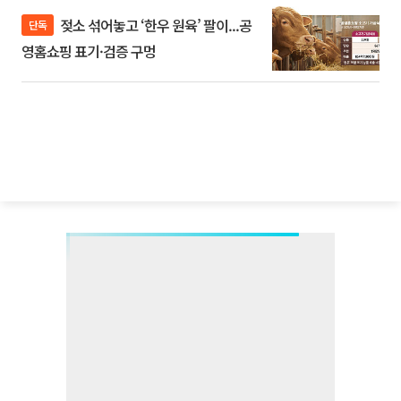
젖소 섞어놓고 ‘한우 원육’ 팔이...공
단독
영홈쇼핑 표기·검증 구멍