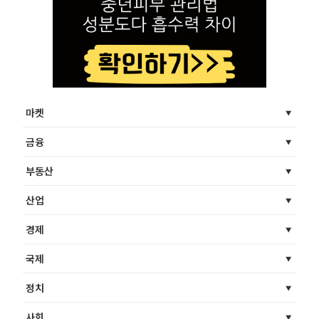
마켓
금융
부동산
산업
경제
국제
정치
사회