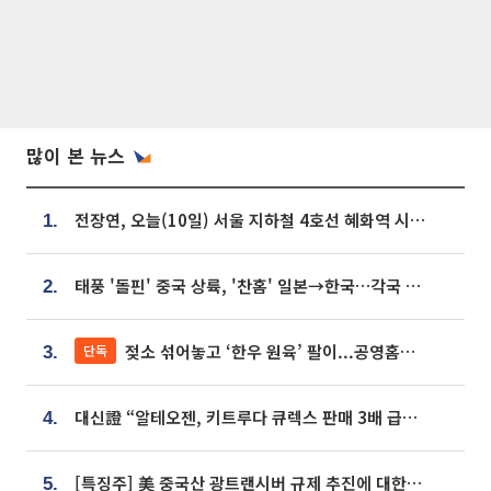
많이 본 뉴스
전장연, 오늘(10일) 서울 지하철 4호선 혜화역 시위…1호선 용산역 무정차
1.
태풍 '돌핀' 중국 상륙, '찬홈' 일본→한국…각국 기상청 예상 경로는?
2.
젖소 섞어놓고 ‘한우 원육’ 팔이...공영홈쇼핑 표기·검증 구멍
단독
3.
대신證 “알테오젠, 키트루다 큐렉스 판매 3배 급증…목표가 41만원 상향”
4.
[특징주] 美 중국산 광트랜시버 규제 추진에 대한광통신 등 광통신株 강세
5.