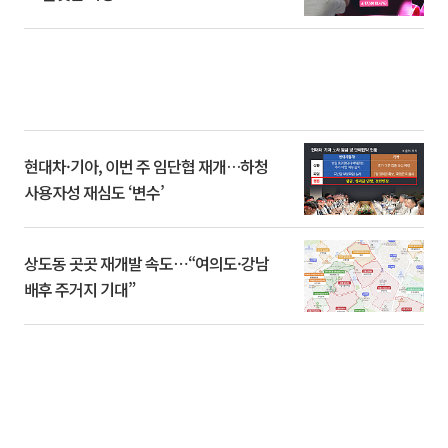
현대차·기아, 이번 주 임단협 재개…하청
사용자성 재심도 ‘변수’
상도동 곳곳 재개발 속도⋯“여의도·강남
배후 주거지 기대”