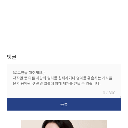
댓글
0 / 300