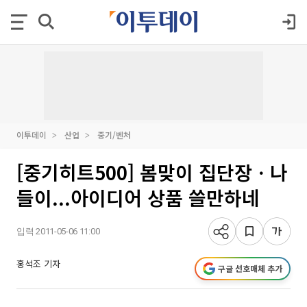
이투데이
산업
중기/벤처
[중기히트500] 봄맞이 집단장ㆍ나
들이...아이디어 상품 쓸만하네
입력 2011-05-06 11:00
홍석조 기자
구글 선호매체 추가