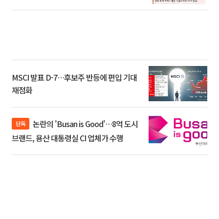
환]
MSCI 발표 D-7…후보주 반등에 편입 기대
재점화
논란의 'Busan is Good'…8억 도시
단독
브랜드, 용산 대통령실 CI 업체가 수행