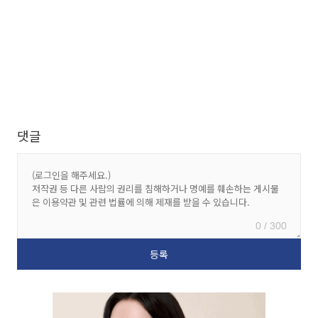
댓글
0 / 300