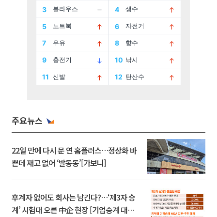
주요뉴스
22일 만에 다시 문 연 홈플러스…정상화 바
쁜데 재고 없어 ‘발동동’[가보니]
후계자 없어도 회사는 남긴다?…‘제3자 승
계’ 시험대 오른 中企 현장 [기업승계 대전