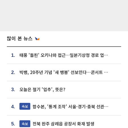
많이 본 뉴스
태풍 '돌핀' 오키나와 접근…일본기상청 경로 업데이트
1.
빅뱅, 20주년 기념 '새 뱅봉' 선보인다⋯콘서트 앞두고 팝업 개최
2.
오늘은 절기 '입추', 뜻은?
3.
합수본, '통계 조작' 서울·경기·충북 선관위 등 추가 압수수색
속보
4.
전북 완주 삼례읍 공장서 화재 발생
속보
5.