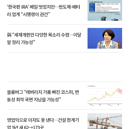
‘한국판 IRA’ 베일 벗었지만…반도체·배터
리 업계 “시행령이 관건”
與 “세제개편안 다양한 목소리 수렴…이달
말 정리 가능성”
블룸버그 “레버리지 거품 빠진 코스피, 변
동성 최악 국면 지났을 가능성”
영업익으로 이자도 못 낸다…건설 한계기
업 5년 새 62→173곳