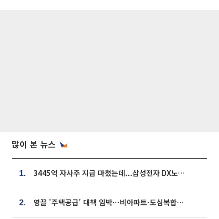
많이 본 뉴스
3445억 자사주 지급 마쳤는데...삼성전자 DX노조, 뒤늦은 '떼쓰기 집회'
1.
영끌 '주택공급' 대책 임박⋯비아파트·도심복합까지 총동원
2.