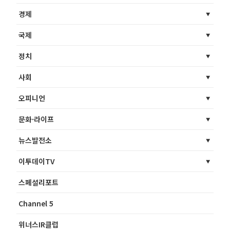
경제
국제
정치
사회
오피니언
문화·라이프
뉴스발전소
이투데이TV
스페셜리포트
Channel 5
위너스IR클럽