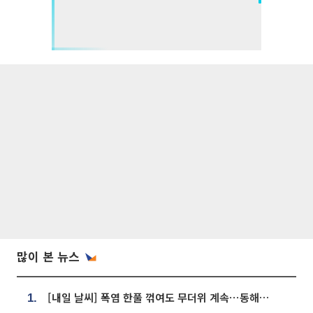
많이 본 뉴스
[내일 날씨] 폭염 한풀 꺾여도 무더위 계속⋯동해안 이틀 연속 비
1.