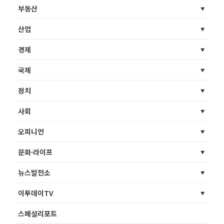
부동산
산업
경제
국제
정치
사회
오피니언
문화·라이프
뉴스발전소
이투데이TV
스페셜리포트