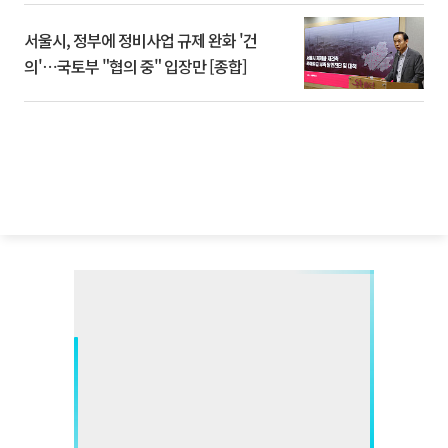
서울시, 정부에 정비사업 규제 완화 '건
의'⋯국토부 "협의 중" 입장만 [종합]