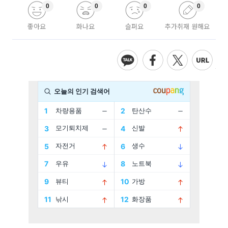
0
0
0
0
좋아요
화나요
슬퍼요
추가취재 원해요