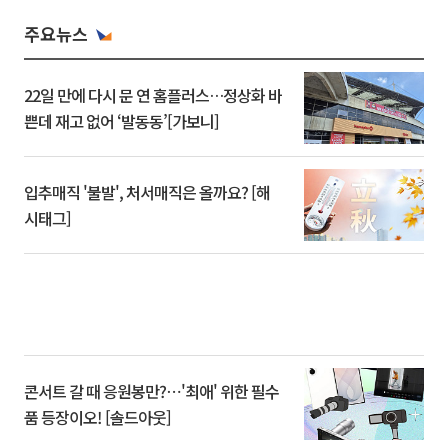
주요뉴스
22일 만에 다시 문 연 홈플러스…정상화 바
쁜데 재고 없어 ‘발동동’[가보니]
입추매직 '불발', 처서매직은 올까요? [해
시태그]
콘서트 갈 때 응원봉만?⋯'최애' 위한 필수
품 등장이오! [솔드아웃]