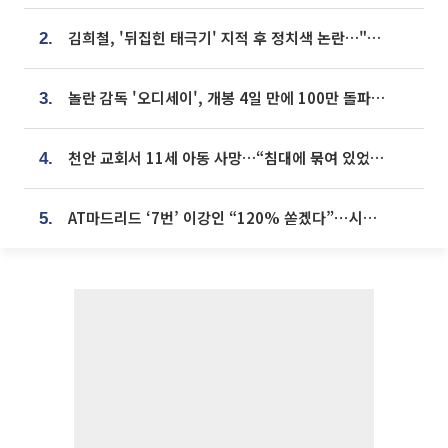
김희철, '뒤집힌 태극기' 지적 후 정치색 논란…"좌우 떠나 우리나라 국기"
2.
놀란 감독 '오디세이', 개봉 4일 만에 100만 돌파⋯'왕사남' 보다 빠르다
3.
천안 교회서 11세 아동 사망…“침대에 묶여 있었다” 진술 확보
4.
AT마드리드 ‘7번’ 이강인 “120% 쏟겠다”⋯시메오네 감독 “필요한 선수”
5.