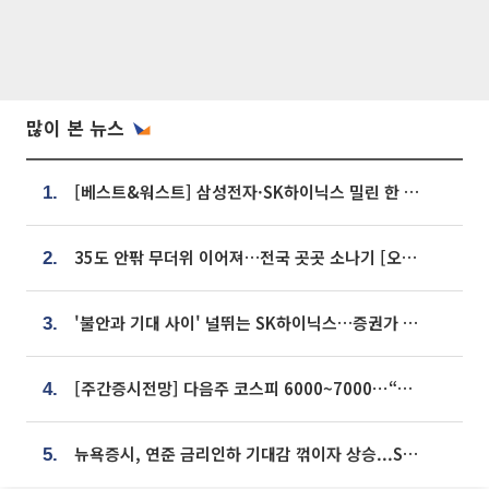
많이 본 뉴스
[베스트&워스트] 삼성전자·SK하이닉스 밀린 한 주…상상인증권은 85% 급등
1.
35도 안팎 무더위 이어져…전국 곳곳 소나기 [오늘 날씨]
2.
'불안과 기대 사이' 널뛰는 SK하이닉스…증권가 "HBM4·LTA 기반 펀터멘털 견고"
3.
[주간증시전망] 다음주 코스피 6000~7000⋯“外人 수급은 정책이 변수”
4.
뉴욕증시, 연준 금리인하 기대감 꺾이자 상승...S&P500 사상 최고치 [종합]
5.