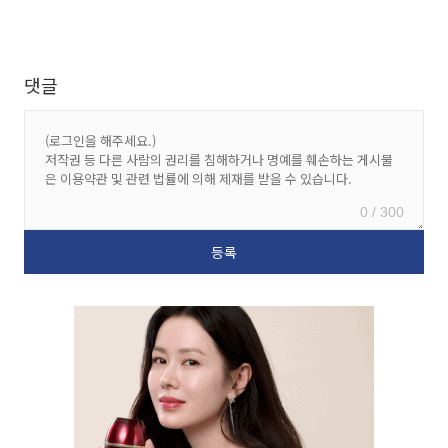
댓글
0 / 300