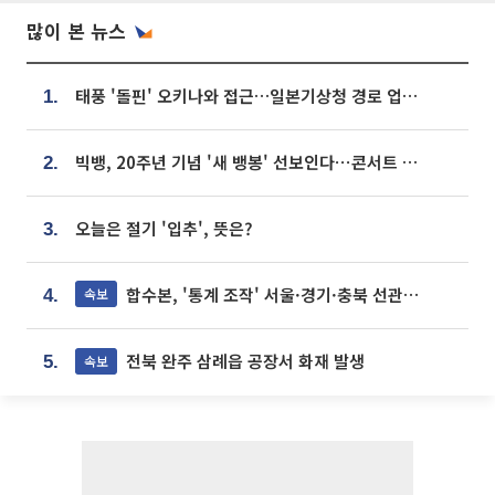
많이 본 뉴스
태풍 '돌핀' 오키나와 접근…일본기상청 경로 업데이트
1.
빅뱅, 20주년 기념 '새 뱅봉' 선보인다⋯콘서트 앞두고 팝업 개최
2.
오늘은 절기 '입추', 뜻은?
3.
합수본, '통계 조작' 서울·경기·충북 선관위 등 추가 압수수색
속보
4.
전북 완주 삼례읍 공장서 화재 발생
속보
5.