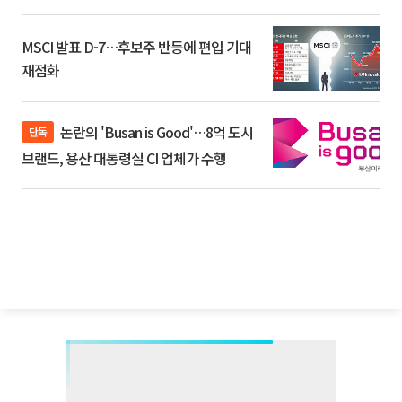
MSCI 발표 D-7…후보주 반등에 편입 기대
재점화
논란의 'Busan is Good'…8억 도시
단독
브랜드, 용산 대통령실 CI 업체가 수행