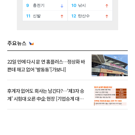
주요뉴스
22일 만에 다시 문 연 홈플러스…정상화 바
쁜데 재고 없어 ‘발동동’[가보니]
후계자 없어도 회사는 남긴다?…‘제3자 승
계’ 시험대 오른 中企 현장 [기업승계 대전
환]