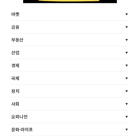
마켓
금융
부동산
산업
경제
국제
정치
사회
오피니언
문화·라이프