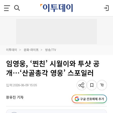
이투데이
문화·라이프
방송/TV
임영웅, ‘찐친’ 시월이와 투샷 공
개⋯‘산골총각 영웅’ 스포일러
입력 2026-06-09 15:05
장유진 기자
구글 선호매체 추가