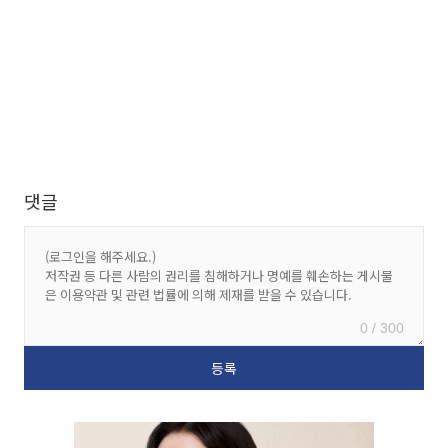
댓글
0 / 300