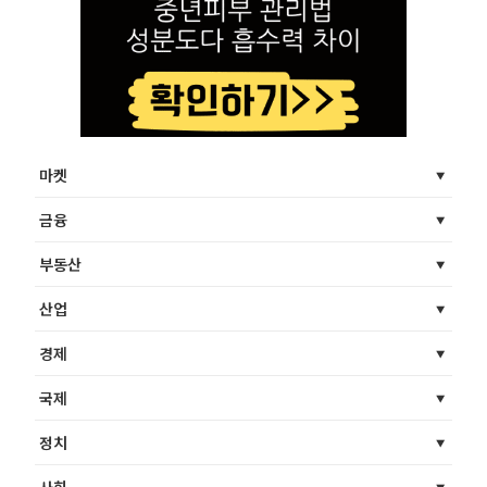
마켓
금융
부동산
산업
경제
국제
정치