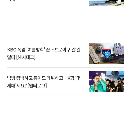
KBO 폭염 '여름방학' 끝…프로야구 갈 길
멀다 [해시태그]
빅뱅 컴백하고 튜이드 데뷔하고⋯K팝 '몇
세대'세요? [엔터로그]