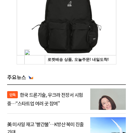
주요뉴스
한국 드론기술, 우크라 전장서 시험
단독
중…“스타트업 여러 곳 참여”
美 미사일 재고 ‘빨간불’…K방산 북미 진출
기대