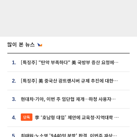
많이 본 뉴스
[특징주] “탄약 부족하다“ 美 국방부 증산 요청에⋯국내 방산주 급등세
1.
[특징주] 美 중국산 광트랜시버 규제 추진에 대한광통신 등 광통신株 강세
2.
현대차·기아, 이번 주 임단협 재개…하청 사용자성 재심도 ‘변수’
3.
李 ‘호남형 대입’ 제안에 교육청·지역대학 서·논술형 입시 연계 '착수'
단독
4.
최태원·노소영 '9440억 분할' 판결, 이번주 재상고 여부 주목
5.