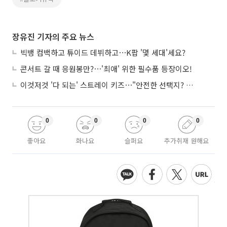
장유진 기자의 주요 뉴스
빅뱅 컴백하고 튜이드 데뷔하고⋯K팝 '몇 세대'세요?
콘서트 갈 때 응원봉만?⋯'최애' 위한 필수품 등장이오!
이것저것 '다 되는' 스트레이 키즈⋯"안전한 선택지? 도전이 재밌죠"
0
0
0
0
좋아요
화나요
슬퍼요
추가취재 원해요