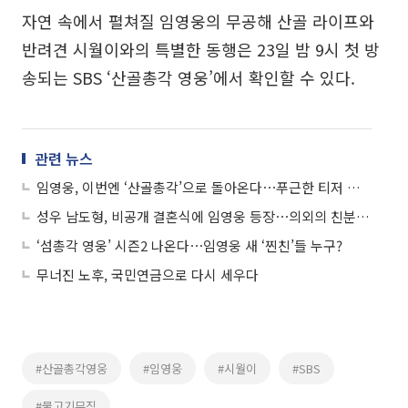
자연 속에서 펼쳐질 임영웅의 무공해 산골 라이프와
반려견 시월이와의 특별한 동행은 23일 밤 9시 첫 방
송되는 SBS ‘산골총각 영웅’에서 확인할 수 있다.
관련 뉴스
임영웅, 이번엔 ‘산골총각’으로 돌아온다⋯푸근한 티저 사진 ‘눈길’
성우 남도형, 비공개 결혼식에 임영웅 등장⋯의외의 친분 눈길
‘섬총각 영웅’ 시즌2 나온다⋯임영웅 새 ‘찐친’들 누구?
무너진 노후, 국민연금으로 다시 세우다
#산골총각영웅
#임영웅
#시월이
#SBS
#물고기뮤직