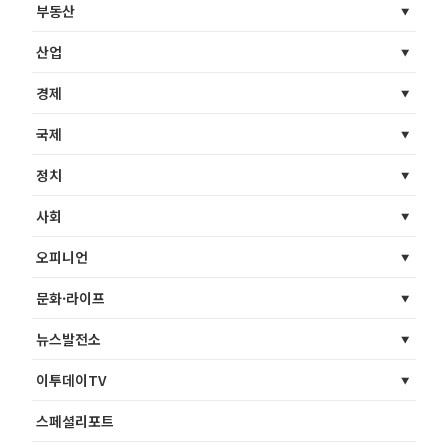
부동산
산업
경제
국제
정치
사회
오피니언
문화·라이프
뉴스발전소
이투데이TV
스페셜리포트