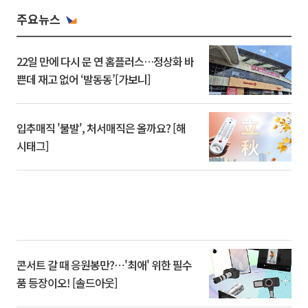
주요뉴스
22일 만에 다시 문 연 홈플러스…정상화 바
쁜데 재고 없어 ‘발동동’[가보니]
입추매직 '불발', 처서매직은 올까요? [해
시태그]
콘서트 갈 때 응원봉만?⋯'최애' 위한 필수
품 등장이오! [솔드아웃]