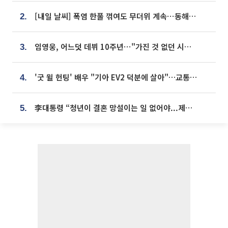
[내일 날씨] 폭염 한풀 꺾여도 무더위 계속⋯동해안 이틀 연속 비
2.
임영웅, 어느덧 데뷔 10주년⋯"가진 것 없던 시절, 내 앞엔 20명의 팬뿐"
3.
'굿 윌 헌팅' 배우 "기아 EV2 덕분에 살아"…교통사고 후 안전성 극찬
4.
李대통령 “청년이 결혼 망설이는 일 없어야...제도상 불이익 조사”
5.