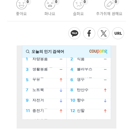
0
0
0
0
좋아요
화나요
슬퍼요
추가취재 원해요