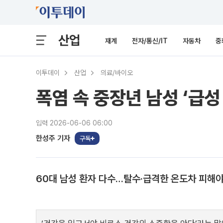
산업
재계
전자/통신/IT
자동차
중
이투데이
산업
의료/바이오
폭염 속 중장년 남성 ‘급
입력 2026-06-06 06:00
한성주 기자
구독
60대 남성 환자 다수…탈수·급격한 온도차 피해