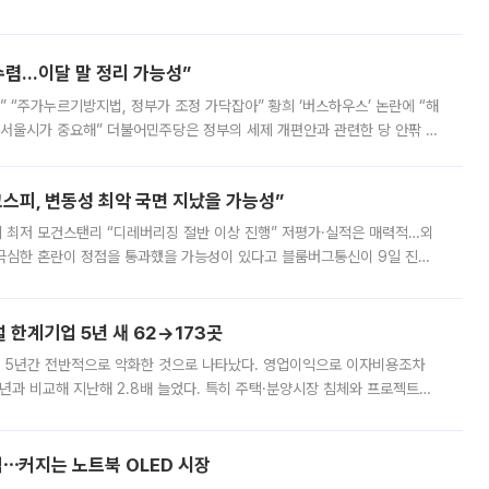
를 신설했지만, 업계에서는 세부 지원 대상에 따라 정책 효과가 크게 달라
수렴…이달 말 정리 가능성”
없어” “주가누르기방지법, 정부가 조정 가닥잡아” 황희 ‘버스하우스’ 논란에 “해
 서울시가 중요해” 더불어민주당은 정부의 세제 개편안과 관련한 당 안팎 의
에 나서겠다고 예고했다. 민주당은 8월 말 당정 조율을 거친 개편안이
스피, 변동성 최악 국면 지났을 가능성”
 만에 최저 모건스탠리 “디레버리징 절반 이상 진행” 저평가·실적은 매력적…외
든 극심한 혼란이 정점을 통과했을 가능성이 있다고 블룸버그통신이 9일 진단
가 상당 부분 정리된 데다 금융당국의 규제 강화로 고위험 상품 거래도 급감
한계기업 5년 새 62→173곳
 5년간 전반적으로 악화한 것으로 나타났다. 영업이익으로 이자비용조차
년과 비교해 지난해 2.8배 늘었다. 특히 주택·분양시장 침체와 프로젝트파
 악화가 두드러졌다. 9일 한국건설산업연구원은 ‘2025년 건설업 외감기업
격⋯커지는 노트북 OLED 시장