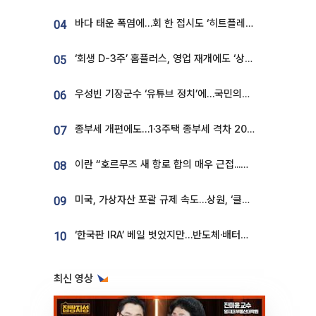
바다 태운 폭염에…회 한 접시도 ‘히트플레이션’
04
‘회생 D-3주’ 홈플러스, 영업 재개에도 ‘상품 공급망’ 복구가 생존 관건
05
우성빈 기장군수 ‘유튜브 정치’에…국민의힘 군의원들 집단 반발
06
종부세 개편에도…1·3주택 종부세 격차 2028년부터 확대
07
이란 “호르무즈 새 항로 합의 매우 근접...미국 배상 먼저”
08
미국, 가상자산 포괄 규제 속도…상원, ‘클래리티법’ 9월 절차투표 추진
09
‘한국판 IRA’ 베일 벗었지만…반도체·배터리 업계 “시행령이 관건”
10
최신 영상