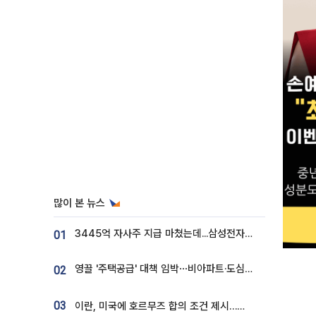
많이 본 뉴스
3445억 자사주 지급 마쳤는데...삼성전자 DX노조, 뒤늦은 '떼쓰기 집회'
01
영끌 '주택공급' 대책 임박⋯비아파트·도심복합까지 총동원
02
03
이란, 미국에 호르무즈 합의 조건 제시…美 “경기 아직 안 끝나” [종합]