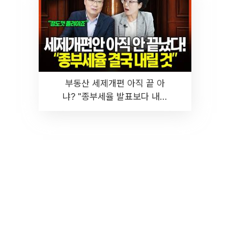
부동산 세제개편 아직 끝 아
냐? "종부세율 발표보다 내릴
것" 장기거주·양도세 전망 I 집
땅지성 I 김인만, 진미윤