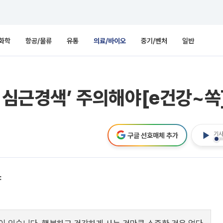
화학
항공/물류
유통
의료/바이오
중기/벤처
일반
성 심근경색’ 주의해야[e건강~쏙
기사
구글 선호매체 추가
야