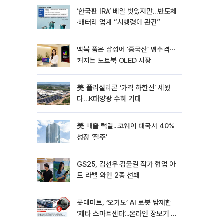
‘한국판 IRA’ 베일 벗었지만…반도체
·배터리 업계 “시행령이 관건”
맥북 품은 삼성에 ‘중국산’ 맹추격⋯
커지는 노트북 OLED 시장
美 폴리실리콘 ‘가격 하한선’ 세웠
다…K태양광 수혜 기대
美 매출 턱밑...코웨이 태국서 40%
성장 ‘질주’
GS25, 김선우·김물길 작가 협업 아
트 라벨 와인 2종 선봬
롯데마트, ‘오카도’ AI 로봇 탑재한
‘제타 스마트센터’...온라인 장보기 판