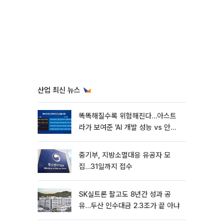
산업 최신 뉴스
똑똑해질수록 위험해진다…아스트
라가 보여준 'AI 개발 성능 vs 안전
딜레마'
중기부, 지방소멸대응 유공자 모
집…31일까지 접수
SK실트론 팔고도 8년간 성과 공
유…두산 인수대금 2.3조가 끝 아냐