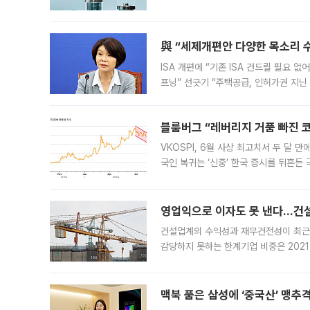
법(IRA)’으로 불리는 국내생산세액공제
與 “세제개편안 다양한 목소리 
ISA 개편에 “기존 ISA 건드릴 필요 
프닝” 선긋기 “주택공급, 인허가권 지닌
견을 수렴해 당정과 개편안에 대한 조율
블룸버그 “레버리지 거품 빠진 코
VKOSPI, 6월 사상 최고치서 두 달
국인 복귀는 ‘신중’ 한국 증시를 뒤흔
했다. 대규모 반대매매로 레버리지 투자
영업익으로 이자도 못 낸다…건설 
건설업계의 수익성과 재무건전성이 최근
감당하지 못하는 한계기업 비중은 2021
이낸싱(PF) 부담이 집중된 건축 부문의
경영
맥북 품은 삼성에 ‘중국산’ 맹추