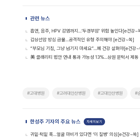
관련 뉴스
흡연, 음주, HPV 감염까지…‘두경부암’ 위험 높인다[e건강~
갑상선암 방심 금물…공격적인 유형 주의해야 [e건강~쏙]
“부모님 기침, 그냥 넘기지 마세요”…폐 건강 살펴야[e건강~
美 클래리티 법안 연내 통과 가능성 13%…상원 문턱서 제동
#고대병원
#고려대안산병원
#고대안산병원
#
한성주 기자의 주요 뉴스
자세히보기
귀밑·턱밑 혹…얼굴 마비가 있다면 ‘이 질병’ 의심[e건강~쏙]