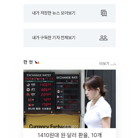
내가 저장한 뉴스 모아보기
내가 구독한 기자 전체보기
한 컷
1410원대 원·달러 환율, 10개