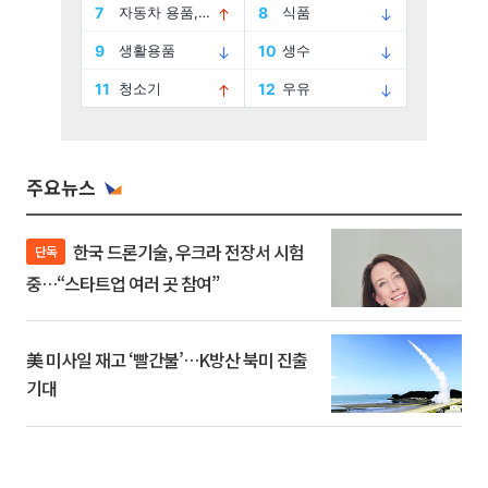
주요뉴스
한국 드론기술, 우크라 전장서 시험
단독
중…“스타트업 여러 곳 참여”
美 미사일 재고 ‘빨간불’…K방산 북미 진출
기대