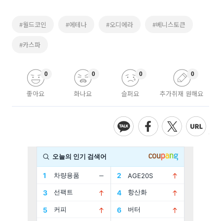
#월드코인
#에테나
#오디에라
#베니스토큰
#카스파
0
0
0
0
좋아요
화나요
슬퍼요
추가취재 원해요