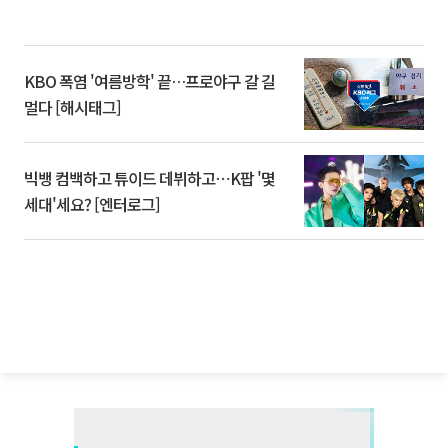
KBO 폭염 '여름방학' 끝…프로야구 갈 길
멀다 [해시태그]
빅뱅 컴백하고 튜이드 데뷔하고⋯K팝 '몇
세대'세요? [엔터로그]