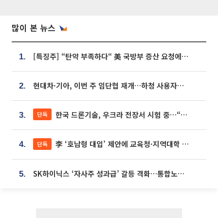
많이 본 뉴스
[특징주] “탄약 부족하다“ 美 국방부 증산 요청에⋯국내 방산주 급등세
1.
현대차·기아, 이번 주 임단협 재개…하청 사용자성 재심도 ‘변수’
2.
한국 드론기술, 우크라 전장서 시험 중…“스타트업 여러 곳 참여”
단독
3.
李 ‘호남형 대입’ 제안에 교육청·지역대학 서·논술형 입시 연계 '착수'
단독
4.
SK하이닉스 ‘자사주 성과급’ 갈등 격화…통합노조 출범 움직임
5.