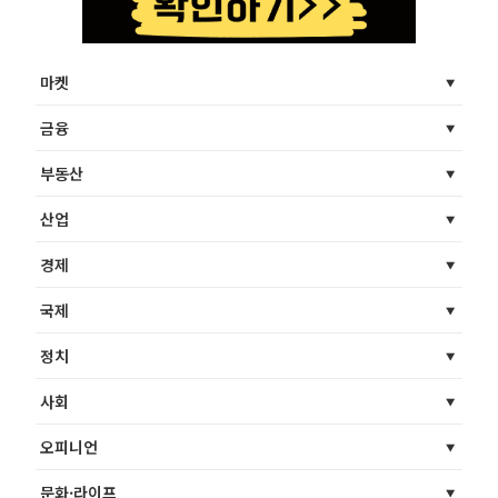
마켓
금융
부동산
산업
경제
국제
정치
사회
오피니언
문화·라이프