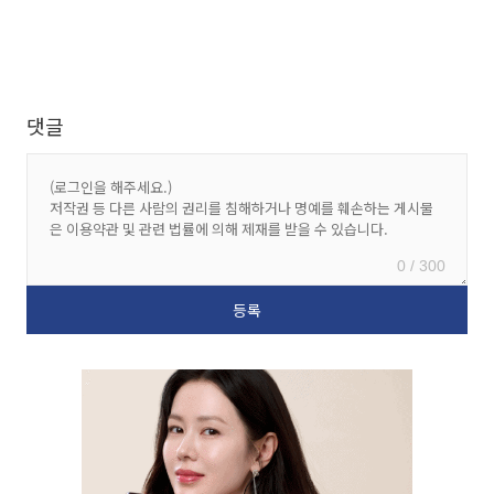
댓글
0 / 300