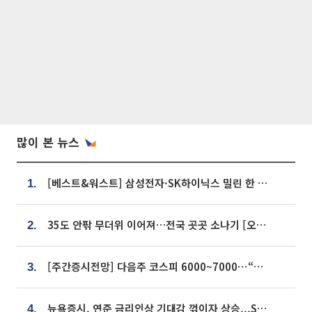
많이 본 뉴스
[베스트&워스트] 삼성전자·SK하이닉스 밀린 한 주…상상인증권은 85% 급등
1.
35도 안팎 무더위 이어져…전국 곳곳 소나기 [오늘 날씨]
2.
[주간증시전망] 다음주 코스피 6000~7000⋯“外人 수급은 정책이 변수”
3.
뉴욕증시, 연준 금리인상 기대감 꺾이자 상승...S&P500 사상 최고치 [종합]
4.