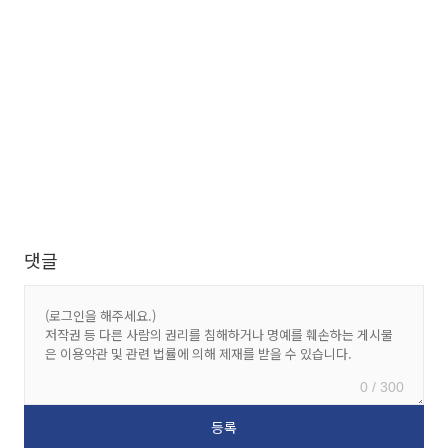
댓글
0 / 300