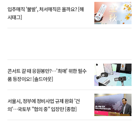
입추매직 '불발', 처서매직은 올까요? [해
시태그]
콘서트 갈 때 응원봉만?⋯'최애' 위한 필수
품 등장이오! [솔드아웃]
서울시, 정부에 정비사업 규제 완화 '건
의'⋯국토부 "협의 중" 입장만 [종합]