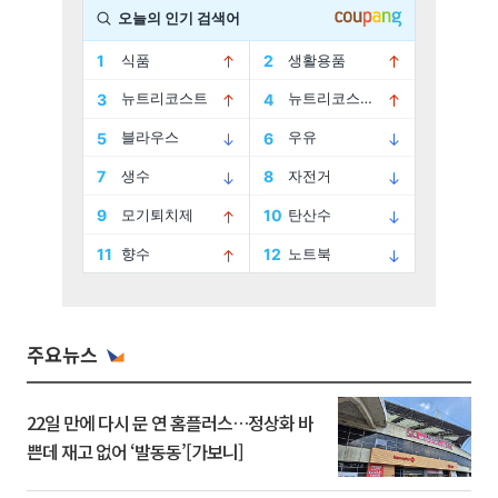
주요뉴스
22일 만에 다시 문 연 홈플러스…정상화 바
쁜데 재고 없어 ‘발동동’[가보니]