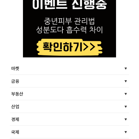
마켓
금융
부동산
산업
경제
국제