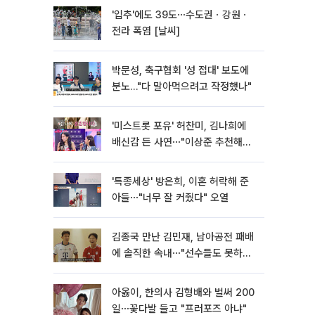
'입추'에도 39도⋯수도권ㆍ강원ㆍ
전라 폭염 [날씨]
박문성, 축구협회 '성 접대' 보도에
분노…"다 말아먹으려고 작정했나"
'미스트롯 포유' 허찬미, 김나희에
배신감 든 사연⋯"이상준 추천해주
더라"
'특종세상' 방은희, 이혼 허락해 준
아들⋯"너무 잘 커줬다" 오열
김종국 만난 김민재, 남아공전 패배
에 솔직한 속내⋯"선수들도 못하긴
했다"
아옳이, 한의사 김형배와 벌써 200
일⋯꽃다발 들고 "프러포즈 아냐"