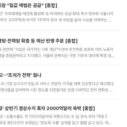
 “집값 해법은 공급” [종합]
안” 우려재개발·재건축 활성화 및 비아파트 공급 확대 촉구 정부와 서울시의
정부가 고가주택과 비거주 1주택자 등의 세 부담을 높여 수요를 억제하는 카
키울 것이라며 세금이 아닌 공급이 근본적인 처방이라고 전면 반박했다.
방·전력망 확충 등 예산 반영 주문 [종합]
과 관련해 "사실상 국가적인 기후 재난"이라며 취약계층 보호와 야외 노동자
정력을 총동원하라고 지시했다. 아울러 반복되는 극한 기후에 대비해 폭염 대응
영하는 방안도 검토하라고 주문했다. 이 대통령은 이날 폭염·가뭄 대
예고⋯‘초저가 전략’ 접나
 AI 기업 딥시크가 6일 AI 서비스 전반의 가격을 대폭 인상한다고 예고했다.
 경쟁사들을 압박하며 시장 판도를 뒤흔들어온 만큼 이례적인 전략 변화로 평
 이날 공지를 통해 구체적인 인상 폭은 공개하지 않았지만 상당한 수
' 상반기 경상수지 흑자 2000억달러 육박 [종합]
급'⋯상품수출도 첫 1000억달러대 여행수지도 두 달 연속 흑자 '역대 2
국내 경상수지가 유례없는 '반도체 수출' 날개를 달고 훨훨 날고 있다. 역대