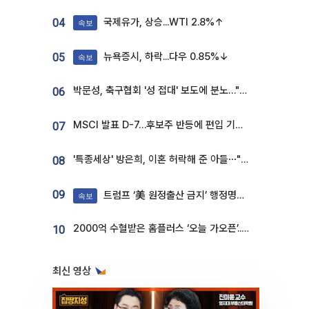
국제유가, 상승...WTI 2.8%↑
04
속보
뉴욕증시, 하락...다우 0.85%↓
05
속보
박문성, 축구협회 '성 접대' 보도에 분노…"다 말아먹으려고 작정했나"
06
MSCI 발표 D-7…후보주 반등에 편입 기대 재점화
07
'특종세상' 방은희, 이혼 허락해 준 아들⋯"너무 잘 커줬다" 오열
08
09
트럼프 ‘美 원정출산 금지’ 행정명령 서명
속보
2000억 수혈받은 홈플러스 ‘오늘 가오픈’...13일 정식 개장 시험대
10
최신 영상