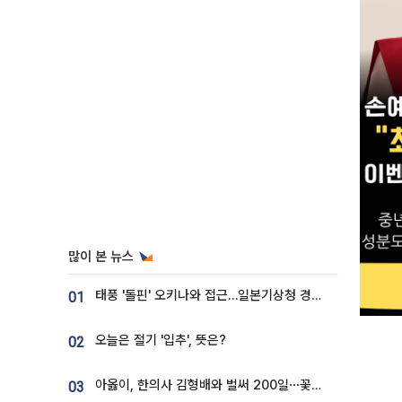
많이 본 뉴스
태풍 '돌핀' 오키나와 접근…일본기상청 경로 업데이트
01
오늘은 절기 '입추', 뜻은?
02
아옳이, 한의사 김형배와 벌써 200일⋯꽃다발 들고 "프러포즈 아냐"
03