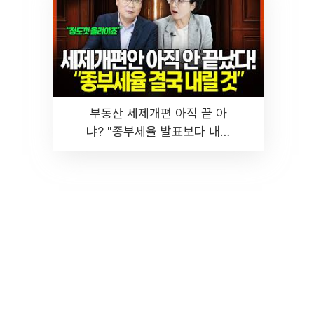
부동산 세제개편 아직 끝 아
냐? "종부세율 발표보다 내릴
것" 장기거주·양도세 전망 I 집
땅지성 I 김인만, 진미윤