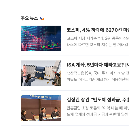
주요 뉴스
코스피, 4% 하락에 6270선 마
코스피 시장 시가총액 1, 2위 종목인 
래소에 따르면 코스피 지수는 전 거래일 대
1.81% 내린 6478.75에 출발한 코
다. 이날 오전
ISA 계좌, 5년마다 깨라고요? 
생산적금융 ISA, 국내 투자 이자·배당
이월도 폐지…기존 계좌까지 적용청년형 
는 5년마다 계좌를 해지하라는 건가요?”
편을
김정관 장관 “반도체 성과급, 
관훈클럽 초청 토론회 “이익 나눌 때 아
도체 업계의 성과급 지급과 관련해 일정
최근 상법·자본시장법 개정으로 기업 지