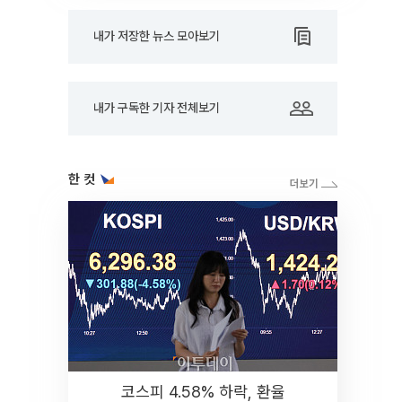
내가 저장한 뉴스 모아보기
내가 구독한 기자 전체보기
한 컷
코스피 4.58% 하락, 환율