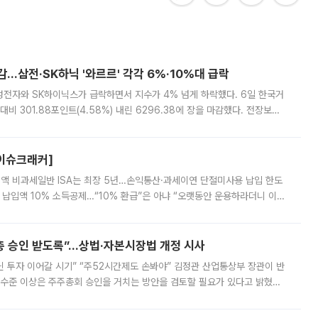
감…삼전·SK하닉 '와르르' 각각 6%·10%대 급락
삼성전자와 SK하이닉스가 급락하면서 지수가 4% 넘게 하락했다. 6일 한국거
비 301.88포인트(4.58%) 내린 6296.38에 장을 마감했다. 전장보다
스피는 장중 한때 6550.94까지 오르기도 했으나 6238.32까지 밀리기도 했
[이슈크래커]
 전액 비과세일반 ISA는 최장 5년…손익통산·과세이연 단절미사용 납입 한도
납입액 10% 소득공제…“10% 환급”은 아냐 “오랫동안 운용하라더니 이제
 ‘만능 절세 통장’으로 불리는 개인종합자산관리계좌(ISA)가 두 갈래로 개
주총 승인 받도록”…상법·자본시장법 개정 시사
닌 투자 이어갈 시기” “주52시간제도 손봐야” 김정관 산업통상부 장관이 반
 수준 이상은 주주총회 승인을 거치는 방안을 검토할 필요가 있다고 밝혔다.
배구조와 주주권 강화 논의가 이어지는 가운데, 핵심 연구인력에 대한