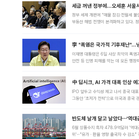
세금 꺼낸 정부에…오세훈 서울시장
정부 세제 개편에 “매물 잠김·전월세 불
부동산 해법 전쟁이 본격화하고 있다. 
드를 꺼내자 서울시는 전·월세 부담만 
李 "폭염은 국가적 기후재난"…냉
이재명 대통령은 6일 사상 최악의 폭염
안전 등 인명 피해를 막는 데 모든 행
인프라 확충 계획을 내년도 예산안에 반
中 딥시크, AI 가격 대폭 인상 
IPO 앞두고 수익성 제고 나서 중국 대표
그동안 ‘초저가 전략’으로 미국과 중국
가된다. 블룸버그통신에 따르면 딥시크는
반도체 날개 달고 날았다⋯'역대급
6월 상품수지 흑자 478.9억달러 '역대
위'⋯"유가ㆍ환율 영향 출국자 수 감소" 