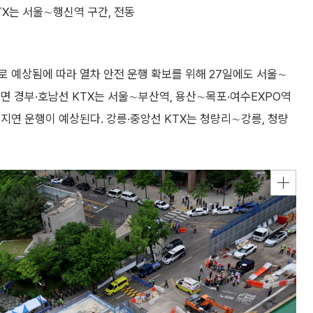
X는 서울∼행신역 구간, 전동
 예상됨에 따라 열차 안전 운행 확보를 위해 27일에도 서울∼
면 경부·호남선 KTX는 서울∼부산역, 용산∼목포·여수EXPO역
지연 운행이 예상된다. 강릉·중앙선 KTX는 청량리∼강릉, 청량