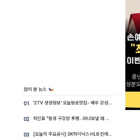
많이 본 뉴스
'2TV 생생정보' 오늘방송맛집- 배우 강성진 단골! 쌀국수ㆍ푸팟퐁 커리 맛집 '블○○○'
01
차인표 "동생 구강암 투병…떠나보낼 때 가장 힘들었다”
02
[오늘의 주요공시] SK하이닉스·HLB·진에어·포스코홀딩스·네이버·대우건설 등
03