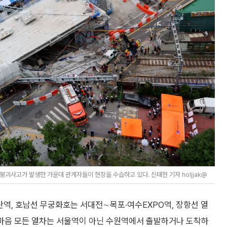
괴사고가 발생한 가운데 관계자들이 현장을 수습하고 있다. 신태현 기자 holjjak@
역, 호남선 무궁화호는 서대전∼목포·여수EXPO역, 장항선 열
X-마음 모든 열차는 서울역이 아닌 수원역에서 출발하거나 도착하