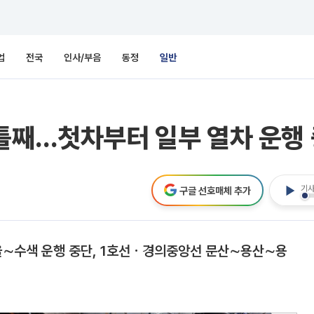
업
전국
인사/부음
동정
일반
틀째…첫차부터 일부 열차 운행
기사
구글 선호매체 추가
울∼수색 운행 중단, 1호선ㆍ경의중앙선 문산∼용산∼용