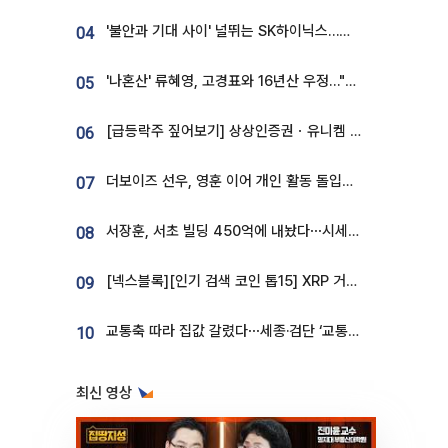
'불안과 기대 사이' 널뛰는 SK하이닉스…증권가 "HBM4·LTA 기반 펀터멘털 견고"
04
'나혼산' 류혜영, 고경표와 16년산 우정…"자취방서 부모님과 마주쳐"
05
[급등락주 짚어보기] 상상인증권ㆍ유니켐 2연속, 본느 6연속 ‘상한가’⋯M&A 훈풍 분 증시
06
더보이즈 선우, 영훈 이어 개인 활동 돌입⋯앳에어리어와 전속계약
07
서장훈, 서초 빌딩 450억에 내놨다⋯시세차익은
08
[넥스블록][인기 검색 코인 톱15] XRP 거래량 14억달러…ETHGas 급등·Bless 급락…고변동 알트 부각
09
교통축 따라 집값 갈렸다⋯세종·검단 ‘교통 프리미엄’ 뚜렷
10
최신 영상