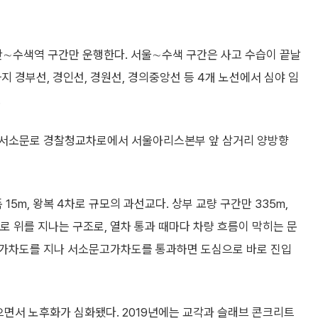
산∼수색역 구간만 운행한다. 서울∼수색 구간은 사고 수습이 끝날
지 경부선, 경인선, 경원선, 경의중앙선 등 4개 노선에서 심야 임
.
 서소문로 경찰청교차로에서 서울아리스본부 앞 삼거리 양방향
15m, 왕복 4차로 규모의 과선교다. 상부 교량 구간만 335m,
로 위를 지나는 구조로, 열차 통과 때마다 차량 흐름이 막히는 문
고가차도를 지나 서소문고가차도를 통과하면 도심으로 바로 진입
으면서 노후화가 심화됐다. 2019년에는 교각과 슬래브 콘크리트