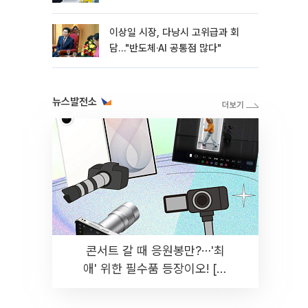
이상일 시장, 다낭시 고위급과 회
담…"반도체·AI 공통점 많다"
뉴스발전소
콘서트 갈 때 응원봉만?⋯'최
애' 위한 필수품 등장이오! [솔
드아웃]