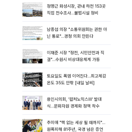
정명근 화성시장, 관내 하천 153곳
직접 전수조사…불법시설 정비
남종섭 의장 "소통위원회는 권한 아
닌 통로"…경청 의회 만든다
이재준 시장 "정전, 시민안전과 직
결"…수원시 비상대응체계 가동
토요일도 폭염 이어진다…최고체감
온도 35도 안팎 [내일 날씨]
용인시의회, '컬처노믹스Ⅲ' 발대
식…문화자원 경제화 정책 착수
추미애 "핵 없는 세상 될 때까지"…
원폭피해 81주년, 국경 넘은 증언