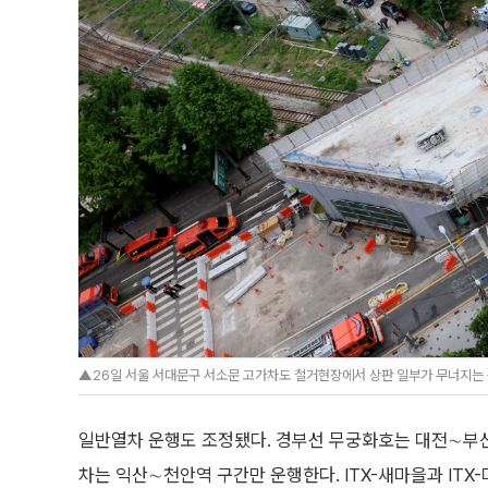
▲26일 서울 서대문구 서소문 고가차도 철거현장에서 상판 일부가 무너지는 붕
일반열차 운행도 조정됐다. 경부선 무궁화호는 대전∼부산
차는 익산∼천안역 구간만 운행한다. ITX-새마을과 IT