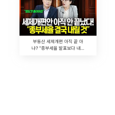
부동산 세제개편 아직 끝 아
냐? "종부세율 발표보다 내릴
것" 장기거주·양도세 전망 I 집
땅지성 I 김인만, 진미윤