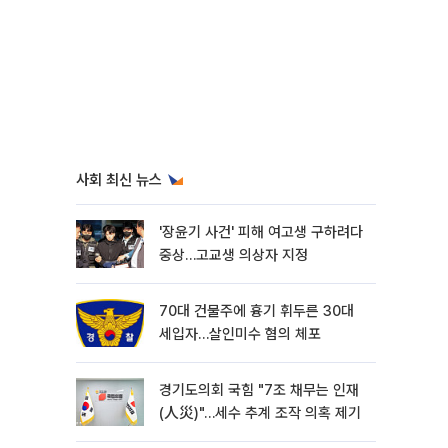
사회 최신 뉴스
'장윤기 사건' 피해 여고생 구하려다
중상…고교생 의상자 지정
70대 건물주에 흉기 휘두른 30대
세입자…살인미수 혐의 체포
경기도의회 국힘 "7조 채무는 인재
(人災)"…세수 추계 조작 의혹 제기