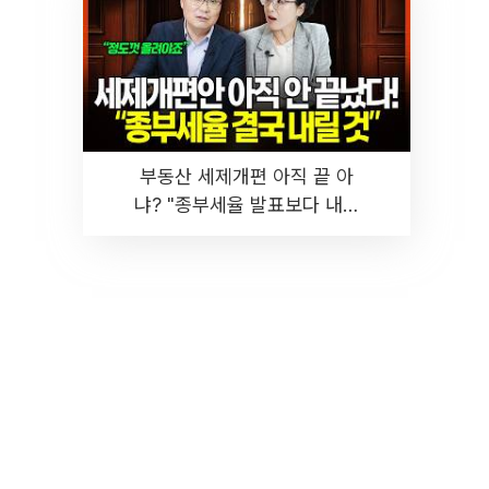
부동산 세제개편 아직 끝 아
냐? "종부세율 발표보다 내릴
것" 장기거주·양도세 전망 I 집
땅지성 I 김인만, 진미윤