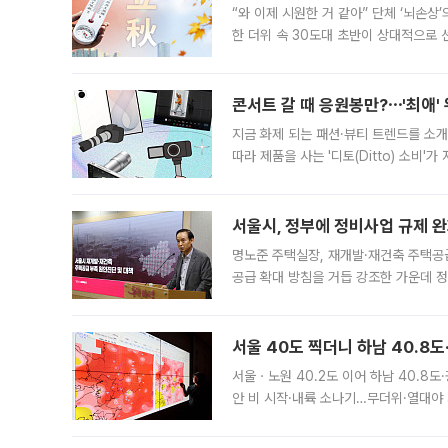
“와 이제 시원한 거 같아” 단체 ‘뇌손상
한 더위 속 30도대 초반이 상대적으로
지역에 있었습니다. 7월 말에는 서풍과
콘서트 갈 때 응원봉만?⋯'최애'
지금 화제 되는 패션·뷰티 트렌드를 소개
따라 제품을 사는 '디토(Ditto) 소비
어디일까요? 아이돌 콘서트 시작을 기다
서울시, 정부에 정비사업 규제 완화
명노준 주택실장, 재개발·재건축 주택공
공급 확대 방침을 거듭 강조한 가운데 정
면 반박하고 나섰다. 명노준 서울시 주택
서울 40도 찍더니 하남 40.8도
서울ㆍ노원 40.2도 이어 하남 40.8도
안 비 시작·내륙 소나기…무더위·열대야 
에서도 40도를 웃도는 기온이 관측됐다
의 극심한