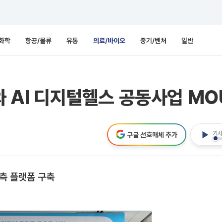
화학
항공/물류
유통
의료/바이오
중기/벤처
일반
와 AI 디지털헬스 공동사업 MO
기사
구글 선호매체 추가
예측 플랫폼 구축