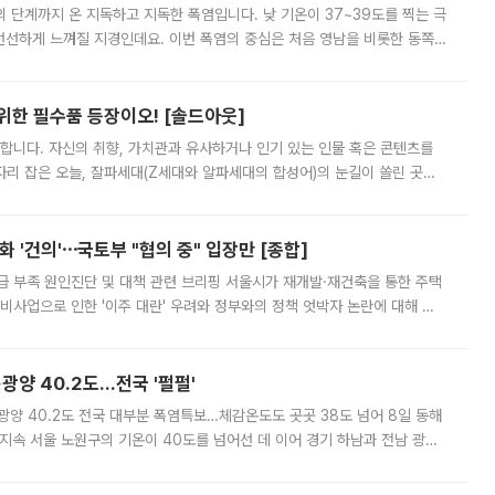
’의 단계까지 온 지독하고 지독한 폭염입니다. 낮 기온이 37~39도를 찍는 극
 선선하게 느껴질 지경인데요. 이번 폭염의 중심은 처음 영남을 비롯한 동쪽
 북서풍이 산맥을 넘어 영남 쪽으로 내려오면서 뜨겁고 건조해졌는데요.
 위한 필수품 등장이오! [솔드아웃]
합니다. 자신의 취향, 가치관과 유사하거나 인기 있는 인물 혹은 콘텐츠를
'가 자리 잡은 오늘, 잘파세대(Z세대와 알파세대의 합성어)의 눈길이 쏠린 곳은
리는 공연장. 응원봉만큼이나 눈에 띄는 게 있습니다. 공연이 시작되기
 '건의'⋯국토부 "협의 중" 입장만 [종합]
급 부족 원인진단 및 대책 관련 브리핑 서울시가 재개발·재건축을 통한 주택
비사업으로 인한 '이주 대란' 우려와 정부와의 정책 엇박자 논란에 대해 정
실장은 2031년까지 31만 가구 착공 목표에 차질이 없다는 입장이나,
·광양 40.2도…전국 '펄펄'
·광양 40.2도 전국 대부분 폭염특보…체감온도도 곳곳 38도 넘어 8일 동해
지속 서울 노원구의 기온이 40도를 넘어선 데 이어 경기 하남과 전남 광양
. 전국 대부분 지역에 폭염특보가 내려진 가운데 곳곳에서 39~40도 안팎