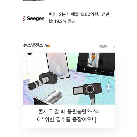
씨젠, 2분기 매출 1360억원…전년
比 19.2% 증가
뉴스발전소
콘서트 갈 때 응원봉만?⋯'최
애' 위한 필수품 등장이오! [솔
드아웃]