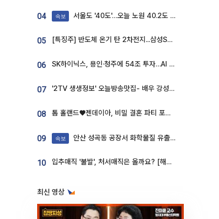
서울도 '40도'…오늘 노원 40.2도 기록
04
속보
[특징주] 반도체 온기 탄 2차전지...삼성SDI, 장 초반 7% 넘게 껑충
05
SK하이닉스, 용인·청주에 54조 투자…AI 메모리 생산기지 키운다
06
'2TV 생생정보' 오늘방송맛집- 배우 강성진 단골! 쌀국수ㆍ푸팟퐁 커리 맛집 '블○○○'
07
톰 홀랜드♥젠데이아, 비밀 결혼 파티 포착⋯호텔 대관비만 9억
08
안산 성곡동 공장서 화학물질 유출 사고 발생
09
속보
입추매직 '불발', 처서매직은 올까요? [해시태그]
10
최신 영상