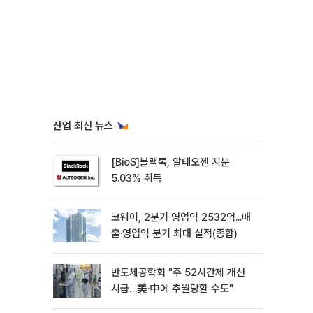
산업 최신 뉴스
[BioS]블랙록, 알테오젠 지분
5.03% 취득
코웨이, 2분기 영업익 2532억...매
출·영업익 분기 최대 실적(종합)
반도체공학회 "주 52시간제 개선
시급…美·中에 추월당할 수도"