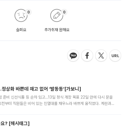
0
0
슬퍼요
추가취재 원해요
…정상화 바쁜데 재고 없어 ‘발동동’[가보니]
준비 신선식품 등 순차 입고…13일 정식 개장 목표 22일 만에 다시 문을
오전부터 직원들은 비어 있는 진열대를 채우느라 바쁘게 움직였다. 계란과
리를 잡기 시작했지만, 매장 곳곳엔 여전히 텅 빈 매대가 먼저 눈에 들어왔
까요? [해시태그]