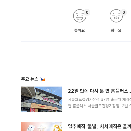
0
0
좋아요
화나요
주요 뉴스
22일 만에 다시 문 연 홈플러스
서울월드컵경기장점 67명 출근해 재개점 
연 홈플러스 서울월드컵경기장점. 7일 
우유, 과일 같은 신선식품이 차근차근 자
입추매직 '불발', 처서매직은 올