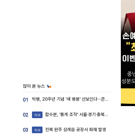
많이 본 뉴스
빅뱅, 20주년 기념 '새 뱅봉' 선보인다⋯콘서트 앞두고 팝업 개최
01
합수본, '통계 조작' 서울·경기·충북 선관위 등 추가 압수수색
02
속보
전북 완주 삼례읍 공장서 화재 발생
03
속보