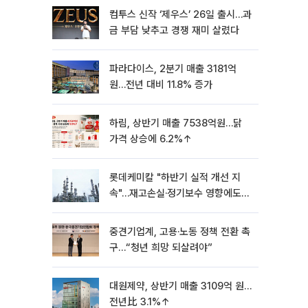
컴투스 신작 ‘제우스’ 26일 출시…과
금 부담 낮추고 경쟁 재미 살렸다
파라다이스, 2분기 매출 3181억
원…전년 대비 11.8% 증가
하림, 상반기 매출 7538억원…닭
가격 상승에 6.2%↑
롯데케미칼 "하반기 실적 개선 지
속"…재고손실·정기보수 영향에도
흑자 유지
중견기업계, 고용·노동 정책 전환 촉
구…“청년 희망 되살려야”
대원제약, 상반기 매출 3109억 원…
전년比 3.1%↑