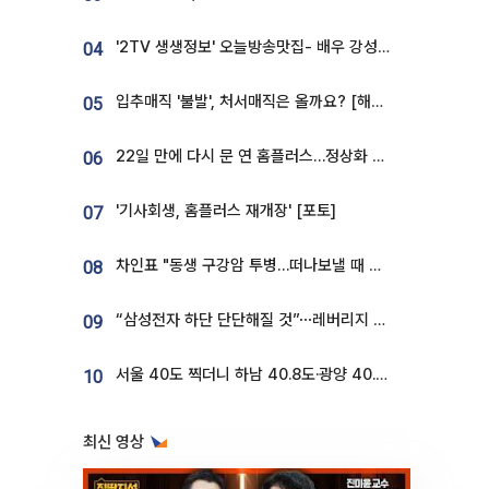
'2TV 생생정보' 오늘방송맛집- 배우 강성진 단골! 쌀국수ㆍ푸팟퐁 커리 맛집 '블○○○'
04
입추매직 '불발', 처서매직은 올까요? [해시태그]
05
22일 만에 다시 문 연 홈플러스…정상화 바쁜데 재고 없어 ‘발동동’[가보니]
06
'기사회생, 홈플러스 재개장' [포토]
07
차인표 "동생 구강암 투병…떠나보낼 때 가장 힘들었다”
08
“삼성전자 하단 단단해질 것”⋯레버리지 규제에 쏠림 완화 [찐코노미]
09
서울 40도 찍더니 하남 40.8도·광양 40.2도…전국 '펄펄'
10
최신 영상