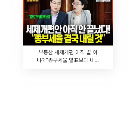
부동산 세제개편 아직 끝 아
냐? "종부세율 발표보다 내릴
것" 장기거주·양도세 전망 I 집
땅지성 I 김인만, 진미윤