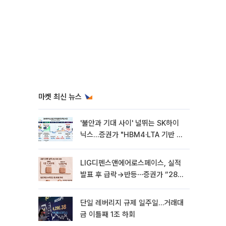
마켓 최신 뉴스
'불안과 기대 사이' 널뛰는 SK하이
닉스…증권가 "HBM4·LTA 기반 펀
터멘털 견고"
LIG디펜스앤에어로스페이스, 실적
발표 후 급락→반등⋯증권가 “28년
까지 튼튼”
단일 레버리지 규제 일주일…거래대
금 이틀째 1조 하회