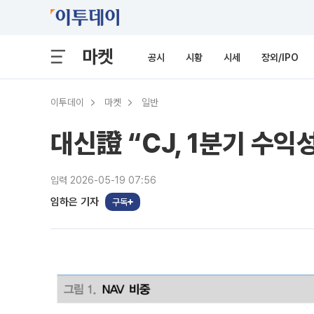
마켓
공시
시황
시세
장외/IPO
이투데이
마켓
일반
대신證 “CJ, 1분기 수
입력 2026-05-19 07:56
임하은 기자
구독