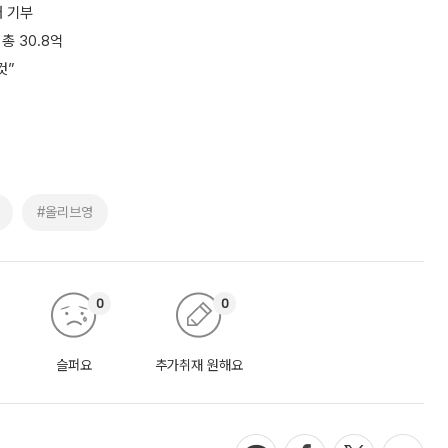
개 기부
총 30.8억
것”
#올리브영
0
0
슬퍼요
추가취재 원해요