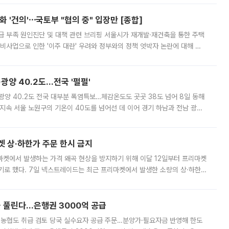
 '건의'⋯국토부 "협의 중" 입장만 [종합]
급 부족 원인진단 및 대책 관련 브리핑 서울시가 재개발·재건축을 통한 주택
비사업으로 인한 '이주 대란' 우려와 정부와의 정책 엇박자 논란에 대해 정
실장은 2031년까지 31만 가구 착공 목표에 차질이 없다는 입장이나,
·광양 40.2도…전국 '펄펄'
·광양 40.2도 전국 대부분 폭염특보…체감온도도 곳곳 38도 넘어 8일 동해
지속 서울 노원구의 기온이 40도를 넘어선 데 이어 경기 하남과 전남 광양
. 전국 대부분 지역에 폭염특보가 내려진 가운데 곳곳에서 39~40도 안팎
켓 상·하한가 주문 한시 금지
마켓에서 발생하는 가격 왜곡 현상을 방지하기 위해 이달 12일부터 프리마켓
기로 했다. 7일 넥스트레이드는 최근 프리마켓에서 발생한 소량의 상·하한
, 주문 오류로 인한 가격 급등락을 최소화하기 위한 비상 대응방안을 발표
 풀린다…은행권 3000억 공급
리·농협도 취급 검토 당국 실수요자 공급 주문…분양가·필요자금 반영해 한도