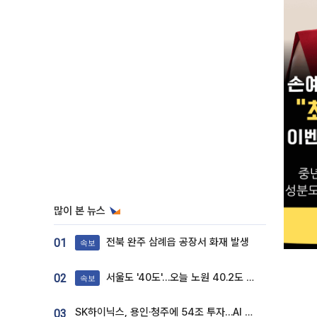
많이 본 뉴스
전북 완주 삼례읍 공장서 화재 발생
01
속보
서울도 '40도'…오늘 노원 40.2도 기록
02
속보
SK하이닉스, 용인·청주에 54조 투자…AI 메모리 생산기지 키운다
03