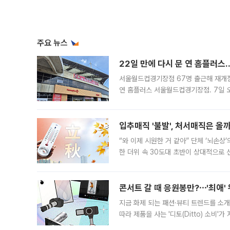
주요 뉴스
22일 만에 다시 문 연 홈플러스
서울월드컵경기장점 67명 출근해 재개점 
연 홈플러스 서울월드컵경기장점. 7일 
우유, 과일 같은 신선식품이 차근차근 자
입추매직 '불발', 처서매직은 올
“와 이제 시원한 거 같아” 단체 ‘뇌손상
한 더위 속 30도대 초반이 상대적으로
지역에 있었습니다. 7월 말에는 서풍과
콘서트 갈 때 응원봉만?⋯'최애'
지금 화제 되는 패션·뷰티 트렌드를 소개
따라 제품을 사는 '디토(Ditto) 소비
어디일까요? 아이돌 콘서트 시작을 기다