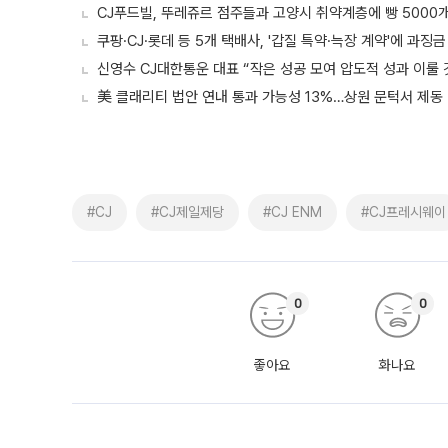
CJ푸드빌, 뚜레쥬르 점주들과 고양시 취약계층에 빵 5000
쿠팡·CJ·롯데 등 5개 택배사, '갑질 특약·늑장 계약'에 과징금 
신영수 CJ대한통운 대표 “작은 성공 모여 압도적 성과 이룰 
美 클래리티 법안 연내 통과 가능성 13%…상원 문턱서 제동
#CJ
#CJ제일제당
#CJ ENM
#CJ프레시웨이
0
0
좋아요
화나요