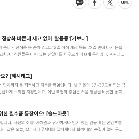
…정상화 바쁜데 재고 없어 ‘발동동’[가보니]
준비 신선식품 등 순차 입고…13일 정식 개장 목표 22일 만에 다시 문을
오전부터 직원들은 비어 있는 진열대를 채우느라 바쁘게 움직였다. 계란과
리를 잡기 시작했지만, 매장 곳곳엔 여전히 텅 빈 매대가 먼저 눈에 들어왔
까요? [해시태그]
’의 단계까지 온 지독하고 지독한 폭염입니다. 낮 기온이 37~39도를 찍는 극
 선선하게 느껴질 지경인데요. 이번 폭염의 중심은 처음 영남을 비롯한 동쪽
 북서풍이 산맥을 넘어 영남 쪽으로 내려오면서 뜨겁고 건조해졌는데요.
 위한 필수품 등장이오! [솔드아웃]
합니다. 자신의 취향, 가치관과 유사하거나 인기 있는 인물 혹은 콘텐츠를
'가 자리 잡은 오늘, 잘파세대(Z세대와 알파세대의 합성어)의 눈길이 쏠린 곳은
리는 공연장. 응원봉만큼이나 눈에 띄는 게 있습니다. 공연이 시작되기