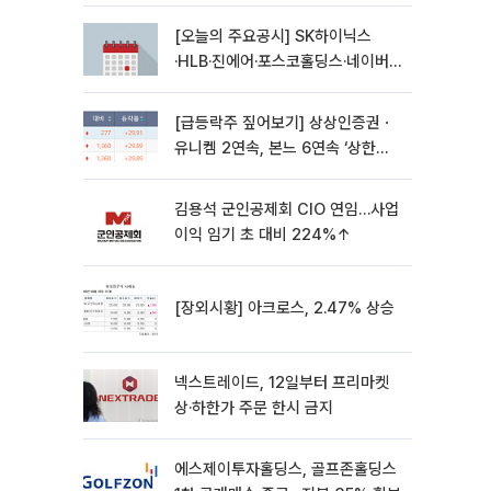
[오늘의 주요공시] SK하이닉스
·HLB·진에어·포스코홀딩스·네이버·
대우건설 등
[급등락주 짚어보기] 상상인증권ㆍ
유니켐 2연속, 본느 6연속 ‘상한
가’⋯M&A 훈풍 분 증시
김용석 군인공제회 CIO 연임…사업
이익 임기 초 대비 224%↑
[장외시황] 아크로스, 2.47% 상승
넥스트레이드, 12일부터 프리마켓
상·하한가 주문 한시 금지
에스제이투자홀딩스, 골프존홀딩스