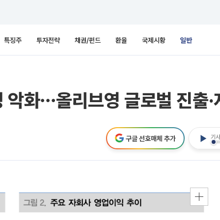
특징주
투자전략
채권/펀드
환율
국제시황
일반
익성 악화⋯올리브영 글로벌 진출
기사
구글 선호매체 추가