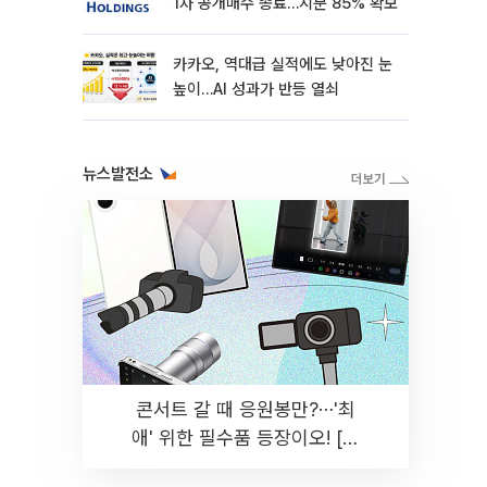
1차 공개매수 종료…지분 85% 확보
카카오, 역대급 실적에도 낮아진 눈
높이…AI 성과가 반등 열쇠
뉴스발전소
콘서트 갈 때 응원봉만?⋯'최
애' 위한 필수품 등장이오! [솔
드아웃]