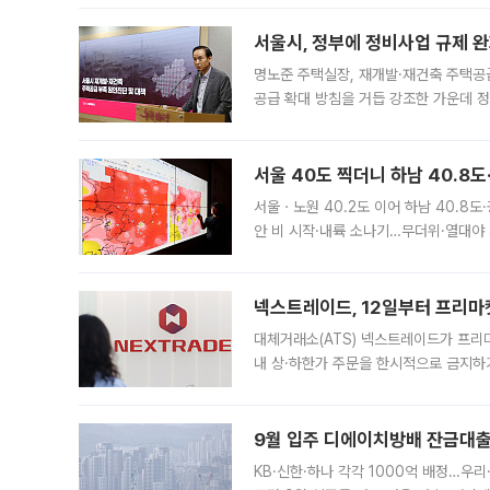
서울시, 정부에 정비사업 규제 완화
명노준 주택실장, 재개발·재건축 주택공
공급 확대 방침을 거듭 강조한 가운데 정
면 반박하고 나섰다. 명노준 서울시 주택
서울 40도 찍더니 하남 40.8도
서울ㆍ노원 40.2도 이어 하남 40.8도
안 비 시작·내륙 소나기…무더위·열대야 
에서도 40도를 웃도는 기온이 관측됐다
의 극심한
넥스트레이드, 12일부터 프리마
대체거래소(ATS) 넥스트레이드가 프리
내 상·하한가 주문을 한시적으로 금지하
가 체결 사례와 관련해 설명자료를 내고
9월 입주 디에이치방배 잔금대출
KB·신한·하나 각각 1000억 배정…우