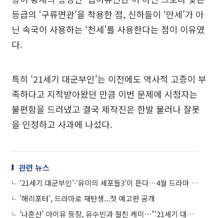
등급의 ‘구류면관’을 착용한 점, 신하들이 ‘만세’가 아
닌 속국이 사용하는 ‘천세’를 사용한다는 점이 이유였
다.
특히 ‘21세기 대군부인’는 이전에도 역사적 고증이 부
족하다고 지적받아왔던 만큼 이번 문제에 시청자는
불편함을 드러냈고 결국 제작진은 한발 물러나 잘못
을 인정하고 사과에 나섰다.
관련 뉴스
‘21세기 대군부인’·‘유미의 세포들3’이 뜬다…4월 드라마 라인업
'해리포터', 드라마로 재탄생...첫 예고편 공개
'나혼산' 아이유 등장, 유수빈과 절친 케미⋯"‘21세기 대군부인’으로 친분"