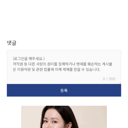
댓글
0 / 300