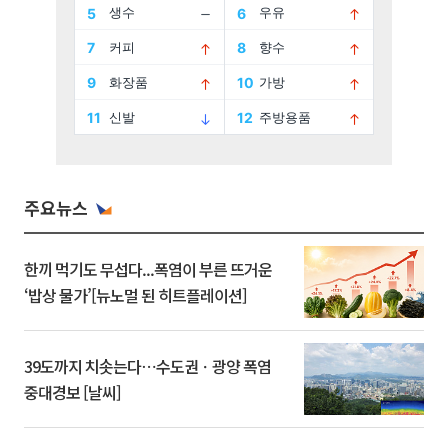
주요뉴스
한끼 먹기도 무섭다...폭염이 부른 뜨거운
‘밥상 물가’[뉴노멀 된 히트플레이션]
39도까지 치솟는다⋯수도권ㆍ광양 폭염
중대경보 [날씨]