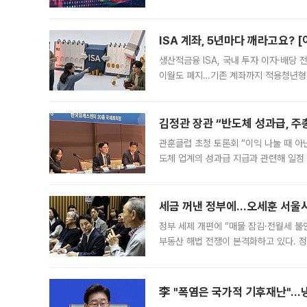
1.81% 내린 6478.75에 출발한 코
다. 이날 오전
ISA 계좌, 5년마다 깨라고요? 
생산적금융 ISA, 국내 투자 이자·배당
이월도 폐지…기존 계좌까지 적용청년형 
는 5년마다 계좌를 해지하라는 건가요?”
편을
김정관 장관 “반도체 성과급, 
관훈클럽 초청 토론회 “이익 나눌 때 아
도체 업계의 성과급 지급과 관련해 일정
최근 상법·자본시장법 개정으로 기업 지
세금 꺼낸 정부에…오세훈 서울시장
정부 세제 개편에 “매물 잠김·전월세 불
부동산 해법 전쟁이 본격화하고 있다. 
드를 꺼내자 서울시는 전·월세 부담만 
李 "폭염은 국가적 기후재난"…냉