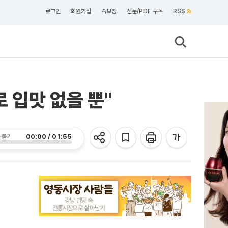
로그인
회원가입
속보창
신문/PDF 구독
RSS
 입맛 없을 뿐"
00:00 / 01:55
 듣기