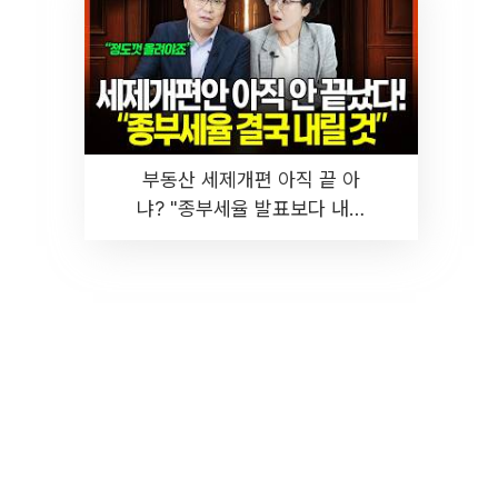
부동산 세제개편 아직 끝 아
냐? "종부세율 발표보다 내릴
것" 장기거주·양도세 전망 I 집
땅지성 I 김인만, 진미윤