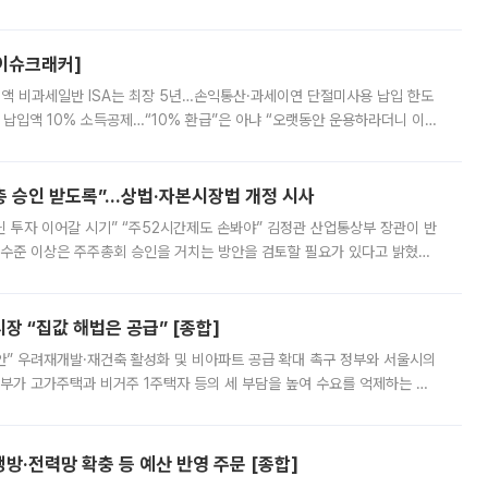
스피는 장중 한때 6550.94까지 오르기도 했으나 6238.32까지 밀리기도 했
[이슈크래커]
 전액 비과세일반 ISA는 최장 5년…손익통산·과세이연 단절미사용 납입 한도
납입액 10% 소득공제…“10% 환급”은 아냐 “오랫동안 운용하라더니 이제
 ‘만능 절세 통장’으로 불리는 개인종합자산관리계좌(ISA)가 두 갈래로 개
주총 승인 받도록”…상법·자본시장법 개정 시사
닌 투자 이어갈 시기” “주52시간제도 손봐야” 김정관 산업통상부 장관이 반
 수준 이상은 주주총회 승인을 거치는 방안을 검토할 필요가 있다고 밝혔다.
배구조와 주주권 강화 논의가 이어지는 가운데, 핵심 연구인력에 대한
 “집값 해법은 공급” [종합]
안” 우려재개발·재건축 활성화 및 비아파트 공급 확대 촉구 정부와 서울시의
정부가 고가주택과 비거주 1주택자 등의 세 부담을 높여 수요를 억제하는 카
키울 것이라며 세금이 아닌 공급이 근본적인 처방이라고 전면 반박했다.
방·전력망 확충 등 예산 반영 주문 [종합]