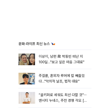
문화·라이프 최신 뉴스
이상이, 남편 故 박동빈 떠난 지
100일…"보고 싶은 마음 그대로"
주걸륜, 혼외자 루머에 칼 빼들었
다…"악의적 날조, 법적 대응"
“골키퍼로 세워도 최선 다할 것”⋯
맨시티 누네스, 주전 경쟁 각오 [인
터뷰]