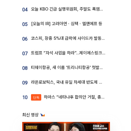
오늘 KBO 긴급 실행위원회, 주말도 폭염취소 될까
04
[오늘의 IR] 고려아연ㆍ심텍ㆍ엘앤에프 등
05
코스피, 장중 5%대 급락에 사이드카 발동…삼성·SK 동반 폭락
06
트럼프 “자석 사업을 하라”…제이에스링크, 비중국 영구자석 공급망 구축 속도
07
티웨이항공, 새 이름 '트리니티항공' 첫발…SSC 전략 본격화
08
라온로보틱스, 국내 유일 차세대 반도체 공정 로봇 개발 ‘고객사 테스트 진행’
09
하마스 “네타냐후 합의안 거절, 총선 앞두고 시간 끌기”
10
단독
최신 영상