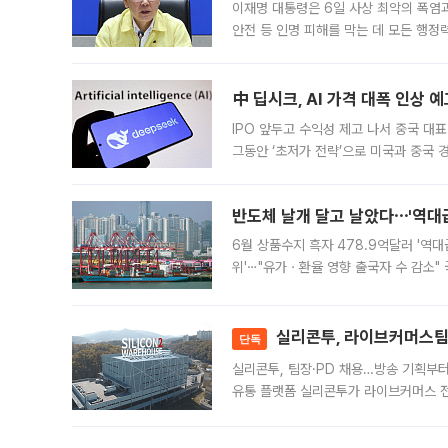
이재명 대통령은 6일 사상 최악의 폭염
안전 등 인명 피해를 막는 데 모든 행
인프라 확충 계획을 내년도 예산안에 반
中 딥시크, AI 가격 대폭 인상 
IPO 앞두고 수익성 제고 나서 중국 대표
그동안 ‘초저가 전략’으로 미국과 중국
가된다. 블룸버그통신에 따르면 딥시크는
반도체 날개 달고 날았다⋯'역대급
6월 상품수지 흑자 478.9억달러 '역대
위'⋯"유가ㆍ환율 영향 출국자 수 감소" 
급 수출 호조가 매달 이어지면서 6월 
대 기
실리콘투, 라이브커머스팀 
단독
실리콘투, 팀장·PD 채용…방송 기획부
유통 플랫폼 실리콘투가 라이브커머스 전
나섰다. 국내 화장품을 해외 유통망에 공