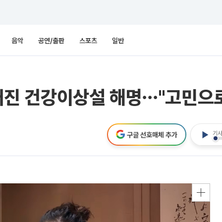
음악
공연/출판
스포츠
일반
불거진 건강이상설 해명⋯"고민으로
기사
구글 선호매체 추가