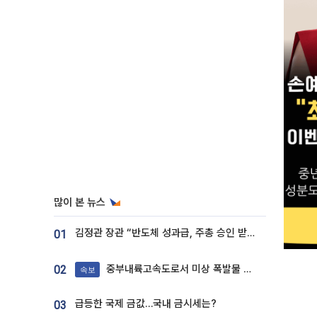
많이 본 뉴스
김정관 장관 “반도체 성과급, 주총 승인 받도록”…상법·자본시장법 개정 시사
01
중부내륙고속도로서 미상 폭발물 발견
02
속보
급등한 국제 금값…국내 금시세는?
03