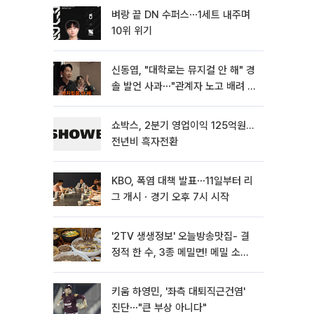
벼랑 끝 DN 수퍼스⋯1세트 내주며
10위 위기
신동엽, "대학로는 뮤지컬 안 해" 경
솔 발언 사과⋯"관계자 노고 배려 못
해"
쇼박스, 2분기 영업이익 125억원…
전년비 흑자전환
KBO, 폭염 대책 발표⋯11일부터 리
그 개시ㆍ경기 오후 7시 시작
'2TV 생생정보' 오늘방송맛집- 결
정적 한 수, 3종 메밀면! 메밀 소바
맛집 '의○○○○'
키움 하영민, '좌측 대퇴직근건염'
진단⋯"큰 부상 아니다"