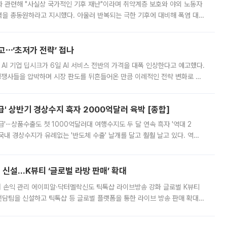
과 관련해 "사실상 국가적인 기후 재난"이라며 취약계층 보호와 야외 노동자
정력을 총동원하라고 지시했다. 아울러 반복되는 극한 기후에 대비해 폭염 대응
영하는 방안도 검토하라고 주문했다. 이 대통령은 이날 폭염·가뭄 대
예고⋯‘초저가 전략’ 접나
 AI 기업 딥시크가 6일 AI 서비스 전반의 가격을 대폭 인상한다고 예고했다.
 경쟁사들을 압박하며 시장 판도를 뒤흔들어온 만큼 이례적인 전략 변화로 평
 이날 공지를 통해 구체적인 인상 폭은 공개하지 않았지만 상당한 수
' 상반기 경상수지 흑자 2000억달러 육박 [종합]
급'⋯상품수출도 첫 1000억달러대 여행수지도 두 달 연속 흑자 '역대 2
국내 경상수지가 유례없는 '반도체 수출' 날개를 달고 훨훨 날고 있다. 역대
경상수지 뿐 아니라 상반기 경상수지 흑자도 2000억달러에 근접하며 사상 최
신설…K뷰티 ‘글로벌 라방 판매’ 확대
터 손익 관리 에이피알·닥터멜락신도 틱톡샵 라이브방송 강화 글로벌 K뷰티
담팀을 신설하고 틱톡샵 등 글로벌 플랫폼을 통한 라이브 방송 판매 확대에
급하는 데서 한발 더 나아가 방송 기획과 상품 구성, 출연자 섭외, 손익