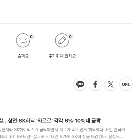
0
0
슬퍼요
추가취재 원해요
감…삼전·SK하닉 '와르르' 각각 6%·10%대 급락
삼성전자와 SK하이닉스가 급락하면서 지수가 4% 넘게 하락했다. 6일 한국거
비 301.88포인트(4.58%) 내린 6296.38에 장을 마감했다. 전장보다