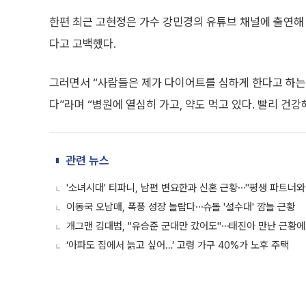
한편 최근 고현정은 가수 강민경의 유튜브 채널에 출연해 
다고 고백했다.
그러면서 “사람들은 제가 다이어트를 심하게 한다고 하는 
다”라며 “병원에 열심히 가고, 약도 먹고 있다. 빨리 건
관련 뉴스
'소녀시대' 티파니, 남편 변요한과 신혼 근황⋯"평생 파트너와
이동국 오남매, 폭풍 성장 놀랍다⋯슈돌 '설수대' 깜놀 근황
개그맨 김대범, "유승준 군대만 갔어도"⋯태진아 만난 근황에
‘아파도 집에서 늙고 싶어…’ 고령 가구 40%가 노후 주택