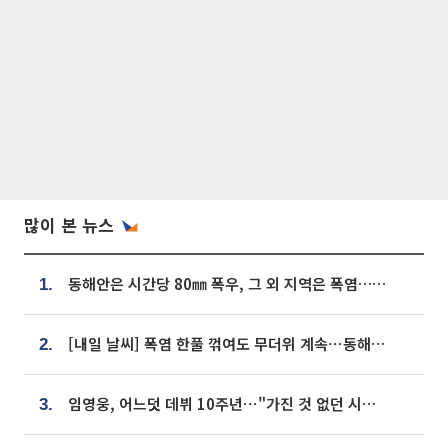
많이 본 뉴스
동해안은 시간당 80㎜ 폭우, 그 외 지역은 폭염…‘극과 극 날씨’
1.
[내일 날씨] 폭염 한풀 꺾여도 무더위 계속⋯동해안 이틀 연속 비
2.
임영웅, 어느덧 데뷔 10주년⋯"가진 것 없던 시절, 내 앞엔 20명의 팬뿐"
3.