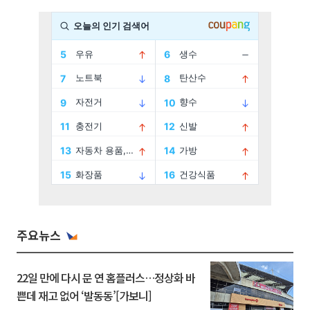
주요뉴스
22일 만에 다시 문 연 홈플러스…정상화 바
쁜데 재고 없어 ‘발동동’[가보니]