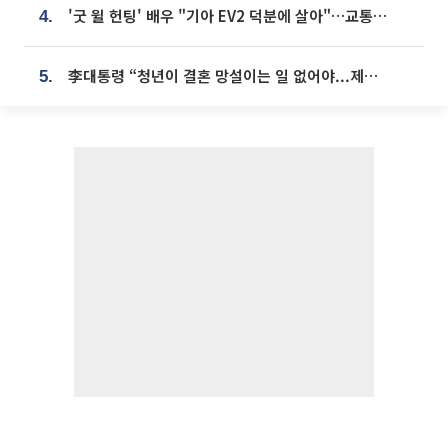
'굿 윌 헌팅' 배우 "기아 EV2 덕분에 살아"…교통사고 후 안전성 극찬
4.
李대통령 “청년이 결혼 망설이는 일 없어야...제도상 불이익 조사”
5.