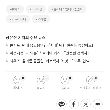
#투어스
#미니5집
#플레디스엔터테인먼트
#노트레제디
#오리콘
장유진 기자의 주요 뉴스
콘서트 갈 때 응원봉만?⋯'최애' 위한 필수품 등장이오!
이것저것 '다 되는' 스트레이 키즈⋯"안전한 선택지? 도전이 재밌죠"
나우즈, 올여름 물들일 '제로섹시'의 맛⋯"모두 '입덕'시킬 것"
0
0
0
0
좋아요
화나요
슬퍼요
추가취재 원해요