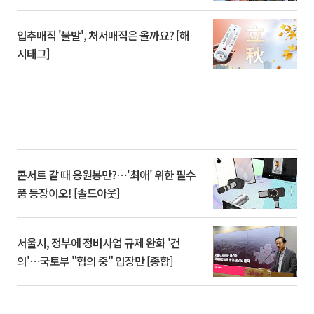
입추매직 '불발', 처서매직은 올까요? [해
시태그]
콘서트 갈 때 응원봉만?⋯'최애' 위한 필수
품 등장이오! [솔드아웃]
서울시, 정부에 정비사업 규제 완화 '건
의'⋯국토부 "협의 중" 입장만 [종합]