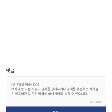
댓글
0 / 300