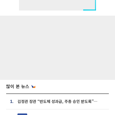
많이 본 뉴스
김정관 장관 “반도체 성과급, 주총 승인 받도록”…상법·자본시장법 개정 시사
1.