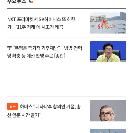
주요뉴스
NXT 프리마켓서 SK하이닉스 또 하한
가⋯‘11주 거래’에 시초가 왜곡
李 "폭염은 국가적 기후재난"…냉방·전력
망 확충 등 예산 반영 주문 [종합]
하마스 “네타냐후 합의안 거절, 총
단독
선 앞둔 시간 끌기”