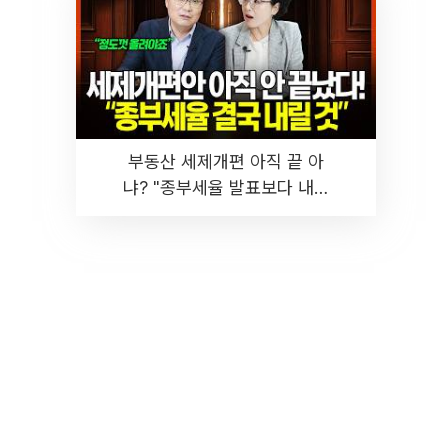
부동산 세제개편 아직 끝 아
냐? "종부세율 발표보다 내릴
것" 장기거주·양도세 전망 I 집
땅지성 I 김인만, 진미윤