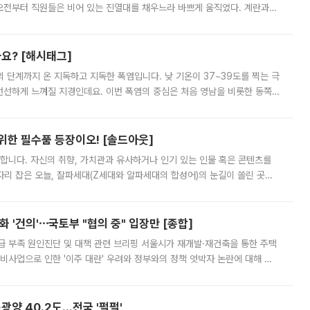
오전부터 직원들은 비어 있는 진열대를 채우느라 바쁘게 움직였다. 계란과
리를 잡기 시작했지만, 매장 곳곳엔 여전히 텅 빈 매대가 먼저 눈에 들어왔
까요? [해시태그]
’의 단계까지 온 지독하고 지독한 폭염입니다. 낮 기온이 37~39도를 찍는 극
 선선하게 느껴질 지경인데요. 이번 폭염의 중심은 처음 영남을 비롯한 동쪽
 북서풍이 산맥을 넘어 영남 쪽으로 내려오면서 뜨겁고 건조해졌는데요.
 위한 필수품 등장이오! [솔드아웃]
합니다. 자신의 취향, 가치관과 유사하거나 인기 있는 인물 혹은 콘텐츠를
'가 자리 잡은 오늘, 잘파세대(Z세대와 알파세대의 합성어)의 눈길이 쏠린 곳은
리는 공연장. 응원봉만큼이나 눈에 띄는 게 있습니다. 공연이 시작되기
 '건의'⋯국토부 "협의 중" 입장만 [종합]
급 부족 원인진단 및 대책 관련 브리핑 서울시가 재개발·재건축을 통한 주택
비사업으로 인한 '이주 대란' 우려와 정부와의 정책 엇박자 논란에 대해 정
실장은 2031년까지 31만 가구 착공 목표에 차질이 없다는 입장이나,
·광양 40.2도…전국 '펄펄'