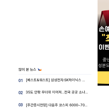
많이 본 뉴스
[베스트&워스트] 삼성전자·SK하이닉스 밀린 한 주…상상인증권은 85% 급등
01
35도 안팎 무더위 이어져…전국 곳곳 소나기 [오늘 날씨]
02
03
[주간증시전망] 다음주 코스피 6000~7000⋯“外人 수급은 정책이 변수”