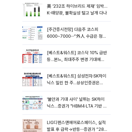
美 ‘232조 하이브리드 제재’ 임박…
K-태양광, 불확실성 털고 날개 다나
[주간증시전망] 다음주 코스피
6000~7000⋯“外人 수급은 정책
이 변수”
[베스트&워스트] 코스닥 10% 급반
등…본느, 최대주주 변경 기대에
270% 폭등
[베스트&워스트] 삼성전자·SK하이
닉스 밀린 한 주…상상인증권은
85% 급등
'불안과 기대 사이' 널뛰는 SK하이
닉스…증권가 "HBM4·LTA 기반 펀
터멘털 견고"
LIG디펜스앤에어로스페이스, 실적
발표 후 급락→반등⋯증권가 “28년