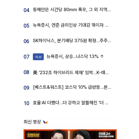
동해안은 시간당 80㎜ 폭우, 그 외 지역은 폭염…‘극과 극 날씨’
04
뉴욕증시, 연준 금리인상 기대감 꺾이자 상승...S&P500 사상 최고치 [종합]
05
SK하이닉스, 분기배당 375원 확정…주주환원책 9월로 앞당겨 발표
06
뉴욕증시, 상승...나스닥 1.3% ↑
07
속보
08
美 ‘232조 하이브리드 제재’ 임박…K-태양광, 불확실성 털고 날개 다나
[베스트&워스트] 코스닥 10% 급반등…본느, 최대주주 변경 기대에 270% 폭등
09
효율·AI 더했다…더 강하고 알뜰해진 ‘더 뉴 그랜저 하이브리드’ [ET의 모빌리티]
10
최신 영상