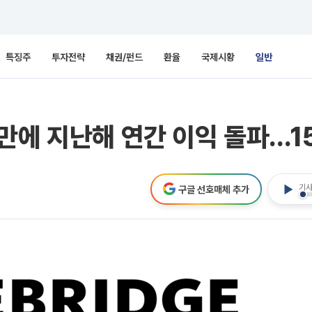
특징주
투자전략
채권/펀드
환율
국제시황
일반
만에 지난해 연간 이익 돌파…1
기사
구글 선호매체 추가