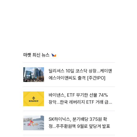
마켓 최신 뉴스
딜리셔스 10일 코스닥 상장…케이앤
에스아이앤씨도 출격 [주간IPO]
바이낸스, ETF 무기한 선물 74%
장악…한국 레버리지 ETF 거래 급
증 [e가상자산]
SK하이닉스, 분기배당 375원 확
정…주주환원책 9월로 앞당겨 발표