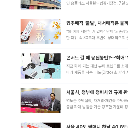
연 홈플러스 서울월드컵경기장점. 7일 
우유, 과일 같은 신선식품이 차근차근 자
입추매직 '불발', 처서매직은 올
“와 이제 시원한 거 같아” 단체 ‘뇌손상
한 더위 속 30도대 초반이 상대적으로
지역에 있었습니다. 7월 말에는 서풍과
콘서트 갈 때 응원봉만?⋯'최애'
지금 화제 되는 패션·뷰티 트렌드를 소개
따라 제품을 사는 '디토(Ditto) 소비
어디일까요? 아이돌 콘서트 시작을 기다
서울시, 정부에 정비사업 규제 완화
명노준 주택실장, 재개발·재건축 주택공
공급 확대 방침을 거듭 강조한 가운데 정
면 반박하고 나섰다. 명노준 서울시 주택
서울 40도 찍더니 하남 40.8도