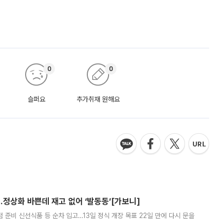
0
0
슬퍼요
추가취재 원해요
…정상화 바쁜데 재고 없어 ‘발동동’[가보니]
준비 신선식품 등 순차 입고…13일 정식 개장 목표 22일 만에 다시 문을