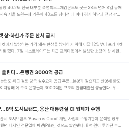
·광양 40.2도 전국 대부분 폭염특보…체감온도도 곳곳 38도 넘어 8일 동해
지속 서울 노원구의 기온이 40도를 넘어선 데 이어 경기 하남과 전남 광양
. 전국 대부분 지역에 폭염특보가 내려진 가운데 곳곳에서 39~40도 안팎
켓 상·하한가 주문 한시 금지
마켓에서 발생하는 가격 왜곡 현상을 방지하기 위해 이달 12일부터 프리마켓
기로 했다. 7일 넥스트레이드는 최근 프리마켓에서 발생한 소량의 상·하한
, 주문 오류로 인한 가격 급등락을 최소화하기 위한 비상 대응방안을 발표
 풀린다…은행권 3000억 공급
리·농협도 취급 검토 당국 실수요자 공급 주문…분양가·필요자금 반영해 한도
에이치방배’에 주요 은행들이 3000억원 규모의 잔금대출을 공급한다. 우리
하고 있어 향후 공급 규모가 늘어날 전망이다. 7일 금융권에 따르면 KB국
od'…8억 도시브랜드, 용산 대통령실 CI 업체가 수행
시 도시브랜드 ‘Busan is Good’ 개발 사업의 수행기관이 윤석열 정부
여했던 디자인 전문업체 피앤(P&)인 것으로 확인됐다. 8억 원이 투입된 부산
 부족과 디자인 정체성 논란에 휩싸였던 만큼, 사업 선정 과정과 결과물에