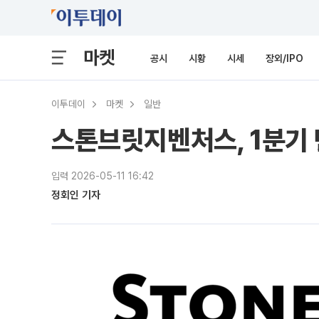
마켓
공시
시황
시세
장외/IPO
이투데이
마켓
일반
스톤브릿지벤처스, 1분기 
입력 2026-05-11 16:42
정회인 기자