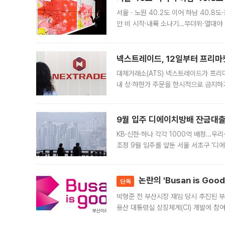
서울ㆍ노원 40.2도 이어 하남 40.8도
안 비 시작·내륙 소나기…무더위·열대야 
에서도 40도를 웃도는 기온이 관측됐다
의 극심한
넥스트레이드, 12일부터 프리마
대체거래소(ATS) 넥스트레이드가 프리
내 상·하한가 주문을 한시적으로 금지하
가 체결 사례와 관련해 설명자료를 내고
9월 입주 디에이치방배 잔금대출
KB·신한·하나 각각 1000억 배정…우
조정 9월 입주를 앞둔 서울 서초구 ‘디
은행과 NH농협은행도 대출 취급을 검토
민은행
논란의 'Busan is Go
단독
박형준 전 부산시장 재임 당시 추진된 부산
용산 대통령실 상징체계(CI) 개발에 참
도시브랜드 사업이 공개 이후 시민 공감