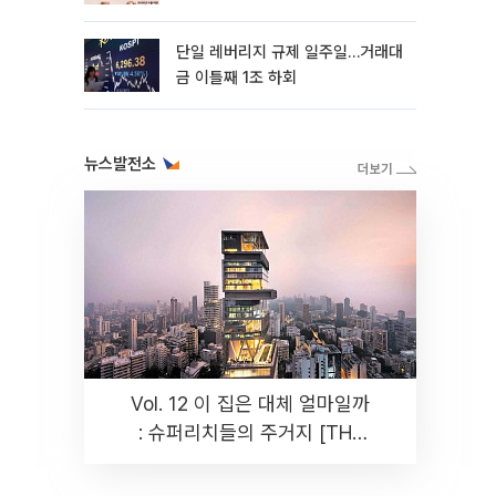
까지 튼튼”
단일 레버리지 규제 일주일…거래대
금 이틀째 1조 하회
뉴스발전소
Vol. 12 이 집은 대체 얼마일까
: 슈퍼리치들의 주거지 [THE
RARE]