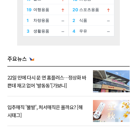
주요뉴스
22일 만에 다시 문 연 홈플러스…정상화 바
쁜데 재고 없어 ‘발동동’[가보니]
입추매직 '불발', 처서매직은 올까요? [해
시태그]