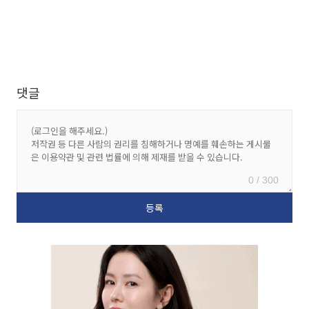
댓글
0 / 300