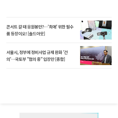
콘서트 갈 때 응원봉만?⋯'최애' 위한 필수
품 등장이오! [솔드아웃]
서울시, 정부에 정비사업 규제 완화 '건
의'⋯국토부 "협의 중" 입장만 [종합]