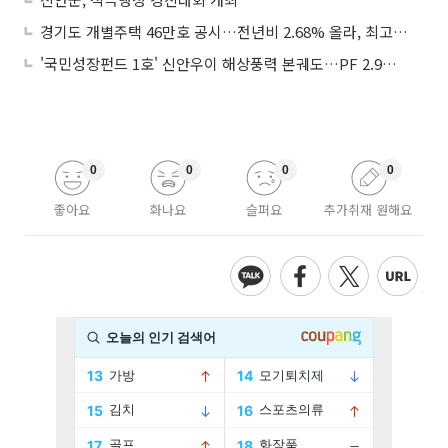
경기도 개별주택 46만호 공시…전년비 2.68% 올라, 최고가 성남 164억원
'국민성장펀드 1호' 신안우이 해상풍력 본궤도…PF 2.9조 순차 집행
0
0
0
0
좋아요
화나요
슬퍼요
추가취재 원해요