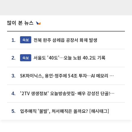
많이 본 뉴스
전북 완주 삼례읍 공장서 화재 발생
속보
1.
서울도 '40도'…오늘 노원 40.2도 기록
속보
2.
SK하이닉스, 용인·청주에 54조 투자…AI 메모리 생산기지 키운다
3.
'2TV 생생정보' 오늘방송맛집- 배우 강성진 단골! 쌀국수ㆍ푸팟퐁 커리 맛집 '블○○○'
4.
입추매직 '불발', 처서매직은 올까요? [해시태그]
5.