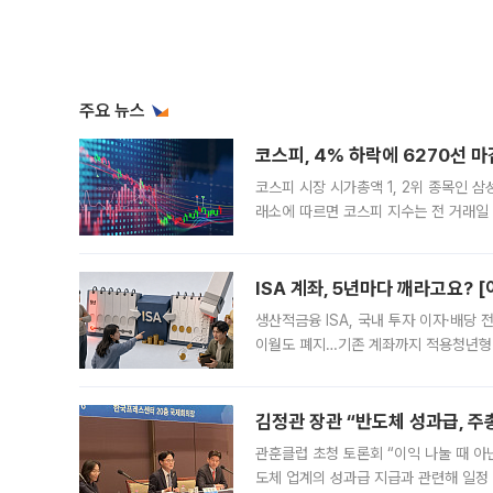
주요 뉴스
코스피, 4% 하락에 6270선 마
코스피 시장 시가총액 1, 2위 종목인 
래소에 따르면 코스피 지수는 전 거래일 대
1.81% 내린 6478.75에 출발한 코
다. 이날 오전
ISA 계좌, 5년마다 깨라고요? 
생산적금융 ISA, 국내 투자 이자·배당
이월도 폐지…기존 계좌까지 적용청년형 
는 5년마다 계좌를 해지하라는 건가요?”
편을
김정관 장관 “반도체 성과급, 
관훈클럽 초청 토론회 “이익 나눌 때 아
도체 업계의 성과급 지급과 관련해 일정