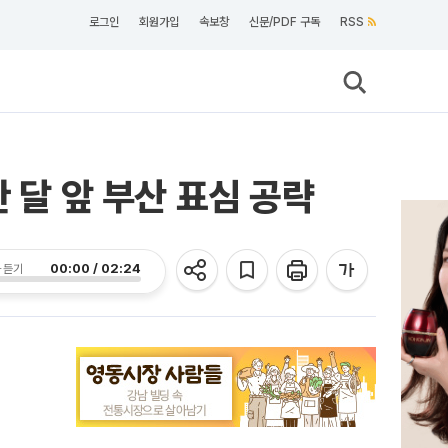
로그인
회원가입
속보창
신문/PDF 구독
RSS
 달 앞 부산 표심 공략
00:00 / 02:24
 듣기