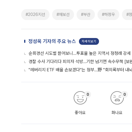
#2026지선
#재보선
#부산
#하정우
#
정성욱 기자의 주요 뉴스
자세히보기
순회경선 시도별 뜯어보니…투표율 높은 지역서 정청래 강세
경찰 수사 기다리다 피의자 석방…기한 넘기면 속수무책 [보완
"레버리지 ETF 배율 손보겠다"는 정부…野 "회의록부터 내
0
0
좋아요
화나요