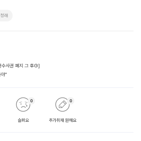
정청래
수사권 폐지 그 후①]
놔야"
0
0
슬퍼요
추가취재 원해요