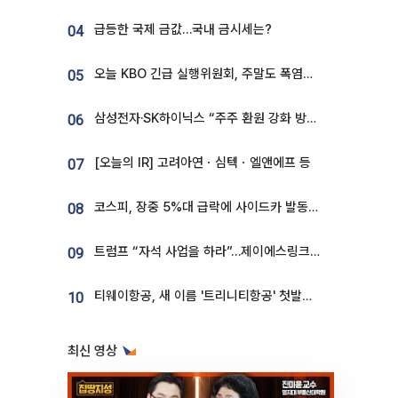
급등한 국제 금값…국내 금시세는?
04
오늘 KBO 긴급 실행위원회, 주말도 폭염취소 될까
05
삼성전자·SK하이닉스 “주주 환원 강화 방안 마련”
06
[오늘의 IR] 고려아연ㆍ심텍ㆍ엘앤에프 등
07
코스피, 장중 5%대 급락에 사이드카 발동…삼성·SK 동반 폭락
08
트럼프 “자석 사업을 하라”…제이에스링크, 비중국 영구자석 공급망 구축 속도
09
티웨이항공, 새 이름 '트리니티항공' 첫발…SSC 전략 본격화
10
최신 영상