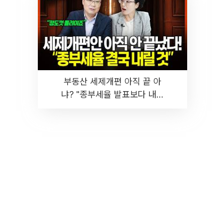
부동산 세제개편 아직 끝 아
냐? "종부세율 발표보다 내릴
것" 장기거주·양도세 전망 I 집
땅지성 I 김인만, 진미윤