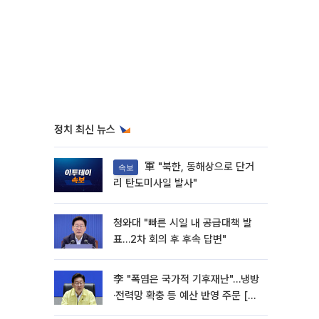
정치 최신 뉴스
軍 "북한, 동해상으로 단거
속보
리 탄도미사일 발사"
청와대 "빠른 시일 내 공급대책 발
표…2차 회의 후 후속 답변"
李 "폭염은 국가적 기후재난"…냉방
·전력망 확충 등 예산 반영 주문 [종
합]