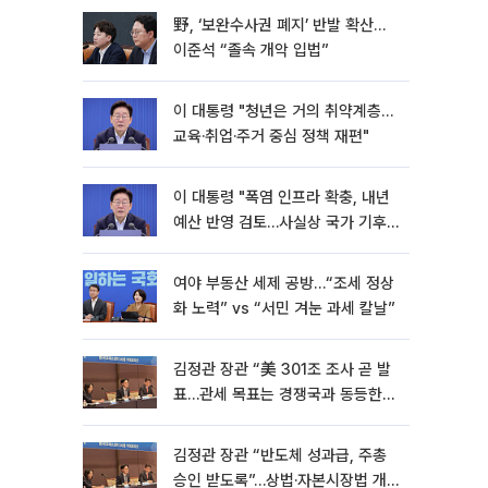
野, ‘보완수사권 폐지’ 반발 확산…
이준석 “졸속 개악 입법”
이 대통령 "청년은 거의 취약계층…
교육·취업·주거 중심 정책 재편"
이 대통령 "폭염 인프라 확충, 내년
예산 반영 검토…사실상 국가 기후
재난"
여야 부동산 세제 공방…“조세 정상
화 노력” vs “서민 겨눈 과세 칼날”
김정관 장관 “美 301조 조사 곧 발
표…관세 목표는 경쟁국과 동등한
수준” [종합]
김정관 장관 “반도체 성과급, 주총
승인 받도록”…상법·자본시장법 개