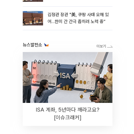
정 시사
김정관 장관 "美, 쿠팡 사태 오해 있
어…한미 간 간극 좁히려 노력 중“
뉴스발전소
ISA 계좌, 5년마다 깨라고요?
[이슈크래커]