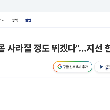
외교
정책
일반
몸 사라질 정도 뛰겠다"…지선 한
기사
구글 선호매체 추가