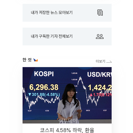
내가 저장한 뉴스 모아보기
내가 구독한 기자 전체보기
한 컷
코스피 4.58% 하락, 환율