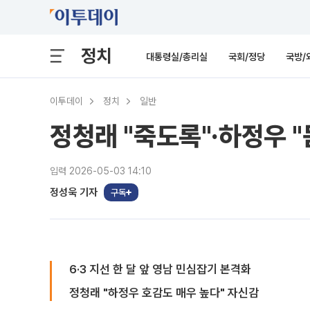
정치
대통령실/총리실
국회/정당
국방/
이투데이
정치
일반
정청래 "죽도록"·하정우 "
입력 2026-05-03 14:10
정성욱 기자
구독
6·3 지선 한 달 앞 영남 민심잡기 본격화
정청래 "하정우 호감도 매우 높다" 자신감