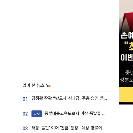
많이 본 뉴스
김정관 장관 “반도체 성과급, 주총 승인 받도록”…상법·자본시장법 개정 시사
01
중부내륙고속도로서 미상 폭발물 발견
02
속보
태풍 '돌핀' 이어 '찬홈' 등장…예상 경로에 한국 '한숨'
03