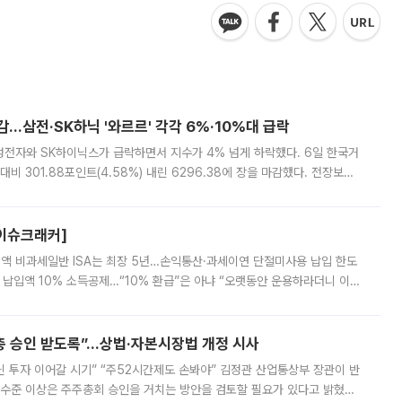
감…삼전·SK하닉 '와르르' 각각 6%·10%대 급락
삼성전자와 SK하이닉스가 급락하면서 지수가 4% 넘게 하락했다. 6일 한국거
비 301.88포인트(4.58%) 내린 6296.38에 장을 마감했다. 전장보다
스피는 장중 한때 6550.94까지 오르기도 했으나 6238.32까지 밀리기도 했
[이슈크래커]
 전액 비과세일반 ISA는 최장 5년…손익통산·과세이연 단절미사용 납입 한도
납입액 10% 소득공제…“10% 환급”은 아냐 “오랫동안 운용하라더니 이제
 ‘만능 절세 통장’으로 불리는 개인종합자산관리계좌(ISA)가 두 갈래로 개
주총 승인 받도록”…상법·자본시장법 개정 시사
닌 투자 이어갈 시기” “주52시간제도 손봐야” 김정관 산업통상부 장관이 반
 수준 이상은 주주총회 승인을 거치는 방안을 검토할 필요가 있다고 밝혔다.