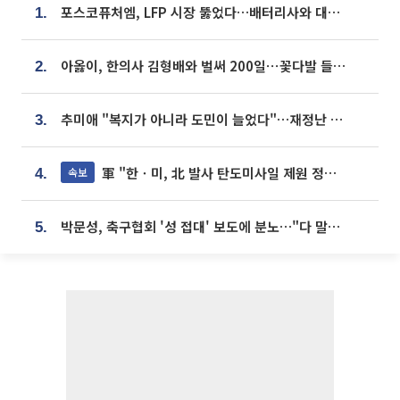
포스코퓨처엠, LFP 시장 뚫었다…배터리사와 대규모 장기 공급 합의
1.
아옳이, 한의사 김형배와 벌써 200일⋯꽃다발 들고 "프러포즈 아냐"
2.
추미애 "복지가 아니라 도민이 늘었다"…재정난 책임론 정면돌파
3.
軍 "한ㆍ미, 北 발사 탄도미사일 제원 정밀분석 중"
속보
4.
박문성, 축구협회 '성 접대' 보도에 분노…"다 말아먹으려고 작정했나"
5.