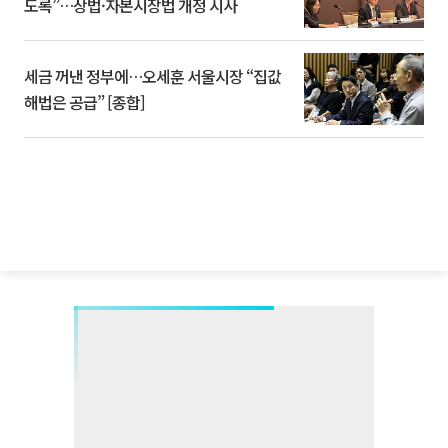
도록”…상법·자본시장법 개정 시사
세금 꺼낸 정부에…오세훈 서울시장 “집값
해법은 공급” [종합]