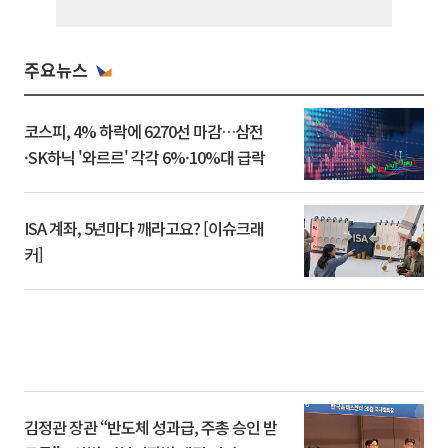
주요뉴스
코스피, 4% 하락에 6270선 마감…삼전
·SK하닉 '와르르' 각각 6%·10%대 급락
ISA 계좌, 5년마다 깨라고요? [이슈크래
커]
김정관 장관 “반도체 성과급, 주총 승인 받