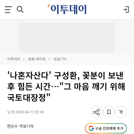
이투데이
문화·라이프
방송/TV
'나혼자산다' 구성환, 꽃분이 보낸
후 힘든 시간⋯"그 마음 깨기 위해
국토대장정"
입력 2026-04-17 23:38
한은수 객원기자
구글 선호매체 추가