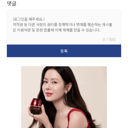
댓글
0 / 300