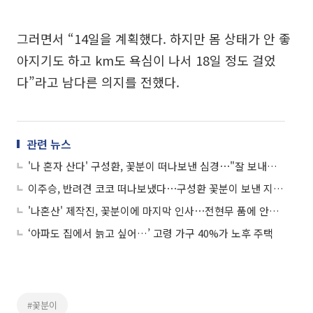
그러면서 “14일을 계획했다. 하지만 몸 상태가 안 좋
아지기도 하고 km도 욕심이 나서 18일 정도 걸었
다”라고 남다른 의지를 전했다.
관련 뉴스
'나 혼자 산다' 구성환, 꽃분이 떠나보낸 심경⋯"잘 보내주고 와, 한 번씩 울컥"
이주승, 반려견 코코 떠나보냈다⋯구성환 꽃분이 보낸 지 2주 만의 비보
'나혼산' 제작진, 꽃분이에 마지막 인사⋯전현무 품에 안긴 "예쁜 강아지"
‘아파도 집에서 늙고 싶어…’ 고령 가구 40%가 노후 주택
#꽃분이