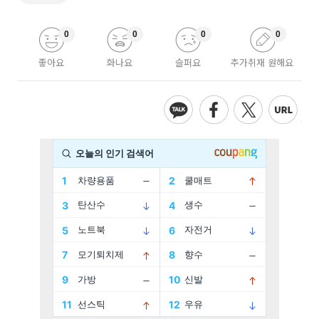
0
0
0
0
좋아요
화나요
슬퍼요
추가취재 원해요