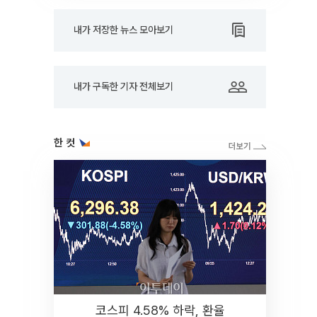
내가 저장한 뉴스 모아보기
내가 구독한 기자 전체보기
한 컷
코스피 4.58% 하락, 환율