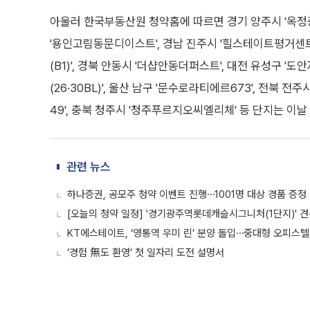
아울러 한국부동산원 청약홈에 따르면 경기 양주시 '옥정중
'용인고림동문디이스트', 경남 진주시 '힐스테이트평거센트
(B1)', 경북 안동시 '더샵안동더퍼스트', 대전 유성구 '
(26·30BL)', 울산 남구 '문수로라티에르673', 전
49', 충북 청주시 '청주푸르지오씨엘리체' 등 단지는 이
관련 뉴스
하나증권, 공모주 청약 이벤트 진행⋯1001명 대상 경품 증정
[오늘의 청약 일정] '경기광주역롯데캐슬시그니처(1단지)' 
KT에스테이트, ‘영통역 우미 린’ 분양 돌입⋯중대형 오피스텔
‘경험 無도 환영’ 첫 일자리 도전 설명서