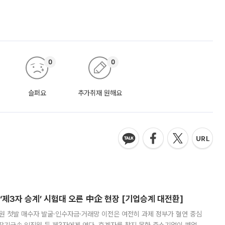
0
0
슬퍼요
추가취재 원해요
제3자 승계’ 시험대 오른 中企 현장 [기업승계 대전환]
지원 첫발 매수자 발굴·인수자금·거래망 이전은 여전히 과제 정부가 혈연 중심