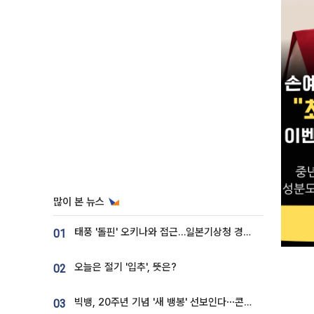
많이 본 뉴스
태풍 '돌핀' 오키나와 접근…일본기상청 경로 업데이트
01
오늘은 절기 '입추', 뜻은?
02
빅뱅, 20주년 기념 '새 뱅봉' 선보인다⋯콘서트 앞두고 팝업 개최
03