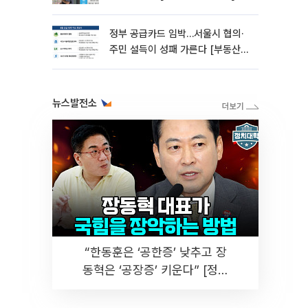
정부 공급카드 임박…서울시 협의·
주민 설득이 성패 가른다 [부동산
해법 전쟁]
뉴스발전소
“한동훈은 ‘공한증’ 낮추고 장
동혁은 ‘공장증’ 키운다” [정치
대학]