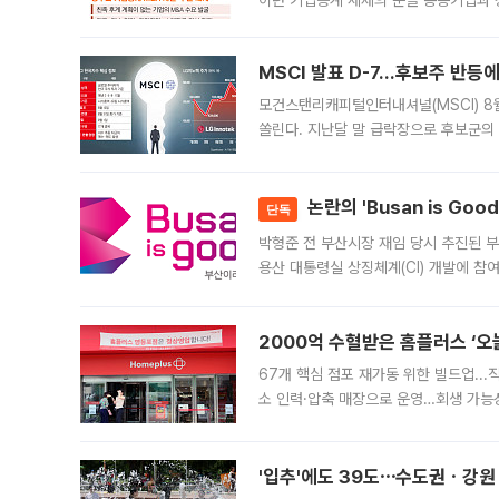
이던 기업승계 세제의 문을 동종기업과 
대신 M&A나 임직원 인수(EBO)를 통
늘
MSCI 발표 D-7…후보주 반등
모건스탠리캐피털인터내셔널(MSCI) 8
쏠린다. 지난달 말 급락장으로 후보군의
가능성과 지수 추종 자금 유입 기대가 
논란의 'Busan is Go
단독
박형준 전 부산시장 재임 당시 추진된 부산
용산 대통령실 상징체계(CI) 개발에 참
도시브랜드 사업이 공개 이후 시민 공감
2000억 수혈받은 홈플러스 ‘오늘
67개 핵심 점포 재가동 위한 빌드업..
소 인력·압축 매장으로 운영…회생 가능성
영업을 시작한다. 핵심 점포 67개에는 
'입추'에도 39도⋯수도권ㆍ강원