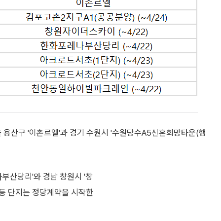
울 용산구 '이촌르엘'과 경기 수원시 '수원당수A5신혼희망타운(행
나부산당리'와 경남 창원시 '창
 등 단지는 정당계약을 시작한