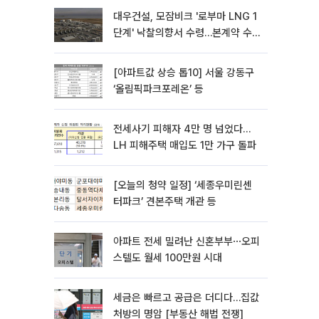
대우건설, 모잠비크 '로부마 LNG 1
단계' 낙찰의향서 수령…본계약 수
주 ‘청신호'
[아파트값 상승 톱10] 서울 강동구
‘올림픽파크포레온’ 등
전세사기 피해자 4만 명 넘었다…
LH 피해주택 매입도 1만 가구 돌파
[오늘의 청약 일정] ‘세종우미린센
터파크’ 견본주택 개관 등
아파트 전세 밀려난 신혼부부⋯오피
스텔도 월세 100만원 시대
세금은 빠르고 공급은 더디다…집값
처방의 명암 [부동산 해법 전쟁]