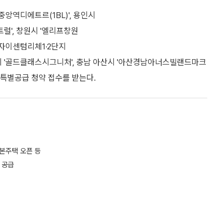
앙역디에트르(1BL)', 용인시
럴', 창원시 '엘리프창원
도안자이센텀리체1·2단지
북 전주시 '골드클래스시그니처', 충남 아산시 '아산경남아너스빌랜드마크
날 특별공급 청약 접수를 받는다.
견본주택 오픈 등
 공급