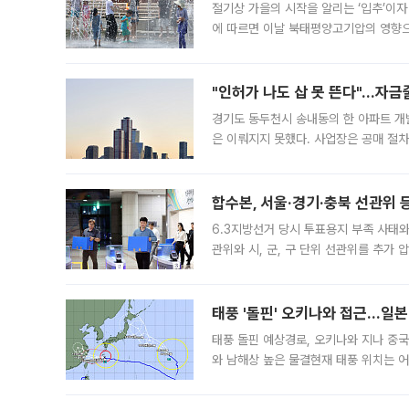
절기상 가을의 시작을 알리는 ‘입추’이자
에 따르면 이날 북태평양고기압의 영향으
도, 낮 최고기온은 31~39도로, 전국
"인허가 나도 삽 못 뜬다"…자금
경기도 동두천시 송내동의 한 아파트 개
은 이뤄지지 못했다. 사업장은 공매 절차
3차 공매까지 진행됐으나 모두 유찰됐다.
후
합수본, 서울·경기·충북 선관위 등
6.3지방선거 당시 투표용지 부족 사태
관위와 시, 군, 구 단위 선관위를 추가
부(김태훈 서울중앙지검 3차장검사)는 
태풍 '돌핀' 오키나와 접근…일
태풍 돌핀 예상경로, 오키나와 지나 중
와 남해상 높은 물결현재 태풍 위치는 어
강한 세력을 유지한 채 일본 오키나와와