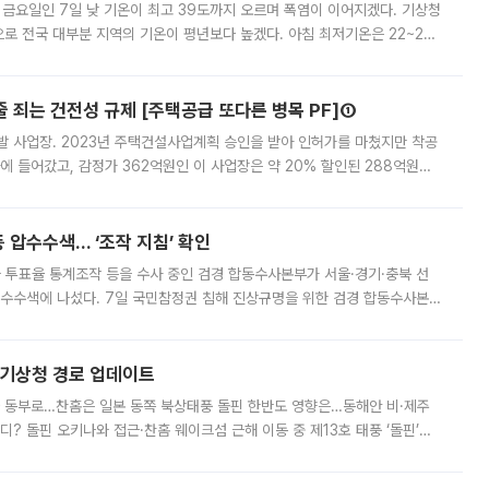
 금요일인 7일 낮 기온이 최고 39도까지 오르며 폭염이 이어지겠다. 기상청
로 전국 대부분 지역의 기온이 평년보다 높겠다. 아침 최저기온은 22~27
 대부분 지역에 폭염특보가 발효된 가운데 최고체감온도는 35도 안팎까지 올라
줄 죄는 건전성 규제 [주택공급 또다른 병목 PF]①
발 사업장. 2023년 주택건설사업계획 승인을 받아 인허가를 마쳤지만 착공
에 들어갔고, 감정가 362억원인 이 사업장은 약 20% 할인된 288억원에
 현재는 4차 공매를 위한 조건 협의가 진행 중이다. 수도권의 주요 주거 배
 압수수색… ‘조작 지침’ 확인
와 투표율 통계조작 등을 수사 중인 검경 합동수사본부가 서울·경기·충북 선
 압수수색에 나섰다. 7일 국민참정권 침해 진상규명을 위한 검경 합동수사본
추가 증거 확보를 위해 중앙선관위, 서울시·경기도·충청북도 선관위, 김포시
본기상청 경로 업데이트
국 동부로…찬홈은 일본 동쪽 북상태풍 돌핀 한반도 영향은…동해안 비·제주
디? 돌핀 오키나와 접근·찬홈 웨이크섬 근해 이동 중 제13호 태풍 ‘돌핀’이
 아마미 지방에 접근하고 있다. 돌핀은 오키나와 부근을 지난 뒤 동중국해