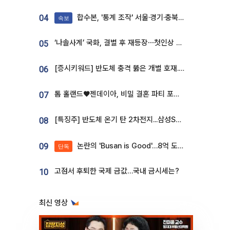
합수본, '통계 조작' 서울·경기·충북 선관위 등 추가 압수수색
04
속보
‘나솔사계’ 국화, 결별 후 재등장⋯첫인상 투표 휩쓸고 ‘인기녀’ 등극
05
[증시키워드] 반도체 충격 뚫은 개별 호재...포스코퓨처엠·에코프로·한화솔루션 '눈길'
06
톰 홀랜드♥젠데이아, 비밀 결혼 파티 포착⋯호텔 대관비만 9억
07
[특징주] 반도체 온기 탄 2차전지...삼성SDI, 장 초반 7% 넘게 껑충
08
논란의 'Busan is Good'…8억 도시브랜드, 용산 대통령실 CI 업체가 수행
09
단독
고점서 후퇴한 국제 금값…국내 금시세는?
10
최신 영상