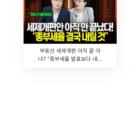
부동산 세제개편 아직 끝 아
냐? "종부세율 발표보다 내릴
것" 장기거주·양도세 전망 I 집
땅지성 I 김인만, 진미윤