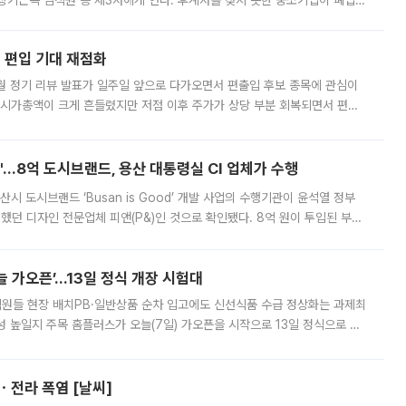
장기근속 임직원 등 제3자에게 연다. 후계자를 찾지 못한 중소기업이 폐업
해 기술과 일자리를 남기도록 하겠다는 취지다. 다만 세금 감면만으로 거래를
에 편입 기대 재점화
월 정기 리뷰 발표가 일주일 앞으로 다가오면서 편출입 후보 종목에 관심이
 시가총액이 크게 흔들렸지만 저점 이후 주가가 상당 부분 회복되면서 편입
다시 부각되고 있다. 7일 금융투자업계에 따르면 MSCI는 한국시간으로 오는
od'…8억 도시브랜드, 용산 대통령실 CI 업체가 수행
시 도시브랜드 ‘Busan is Good’ 개발 사업의 수행기관이 윤석열 정부
여했던 디자인 전문업체 피앤(P&)인 것으로 확인됐다. 8억 원이 투입된 부산
 부족과 디자인 정체성 논란에 휩싸였던 만큼, 사업 선정 과정과 결과물에
 가오픈’...13일 정식 개장 시험대
.직원들 현장 배치PB·일반상품 순차 입고에도 신선식품 수급 정상화는 과제최
 높일지 주목 홈플러스가 오늘(7일) 가오픈을 시작으로 13일 정식으로 재
직원들이 현장 배치되고, PB 상품과 함께 일반 상품 납품도 순차적으로 진행
ㆍ전라 폭염 [날씨]