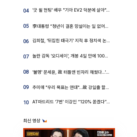
'굿 윌 헌팅' 배우 "기아 EV2 덕분에 살아"…교통사고 후 안전성 극찬
04
05
李대통령 “청년이 결혼 망설이는 일 없어야...제도상 불이익 조사”
김희철, '뒤집힌 태극기' 지적 후 정치색 논란…"좌우 떠나 우리나라 국기"
06
놀란 감독 '오디세이', 개봉 4일 만에 100만 돌파⋯'왕사남' 보다 빠르다
07
08
'불명' 문세윤, 故 터틀맨 빈자리 채웠다…'거북이' 눈물의 최종 우승
09
추미애 "우리 목표는 연대"…故 강일출 할머니 흉상 제막
AT마드리드 ‘7번’ 이강인 “120% 쏟겠다”⋯시메오네 감독 “필요한 선수”
10
최신 영상