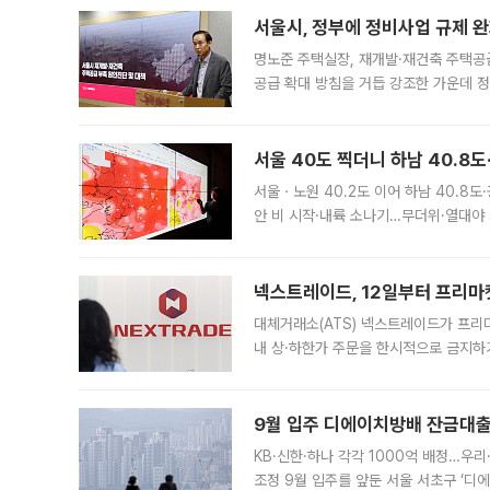
서울시, 정부에 정비사업 규제 완화
명노준 주택실장, 재개발·재건축 주택공
공급 확대 방침을 거듭 강조한 가운데 정
면 반박하고 나섰다. 명노준 서울시 주택
서울 40도 찍더니 하남 40.8도
서울ㆍ노원 40.2도 이어 하남 40.8도
안 비 시작·내륙 소나기…무더위·열대야 
에서도 40도를 웃도는 기온이 관측됐다
의 극심한
넥스트레이드, 12일부터 프리마
대체거래소(ATS) 넥스트레이드가 프리
내 상·하한가 주문을 한시적으로 금지하
가 체결 사례와 관련해 설명자료를 내고
9월 입주 디에이치방배 잔금대출
KB·신한·하나 각각 1000억 배정…우
조정 9월 입주를 앞둔 서울 서초구 ‘디