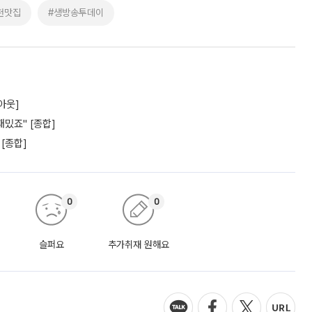
천맛집
#생방송투데이
아웃]
밌죠" [종합]
 [종합]
0
0
슬퍼요
추가취재 원해요