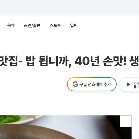
음악
공연/출판
스포츠
일반
맛집- 밥 됩니까, 40년 손맛! 
기사
구글 선호매체 추가