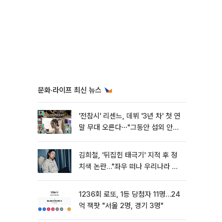
문화·라이프 최신 뉴스
'전참시' 리센느, 데뷔 '3년 차' 첫 연
말 무대 오른다⋯"그동안 섭외 안
와"
김희철, '뒤집힌 태극기' 지적 후 정
치색 논란…"좌우 떠나 우리나라 국
기"
1236회 로또, 1등 당첨자 11명…24
억 잭팟 "서울 2명, 경기 3명"