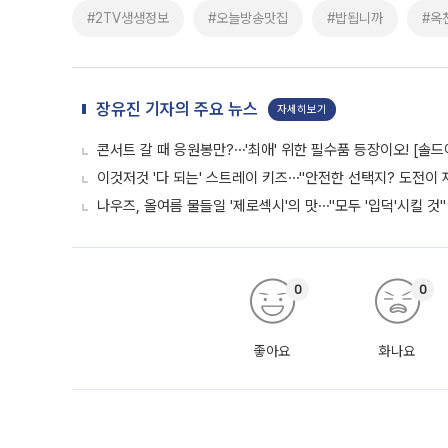
#2TV생생정보
#오늘방송맛집
#밥됩니까
#옥
장유진 기자의 주요 뉴스
자세히보기
콘서트 갈 때 응원봉만?⋯'최애' 위한 필수품 등장이오! [솔드
이것저것 '다 되는' 스트레이 키즈⋯"안전한 선택지? 도전이 재
나우즈, 올여름 물들일 '제로섹시'의 맛⋯"모두 '입덕'시킬 것"
0
0
좋아요
화나요