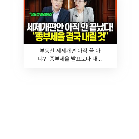
부동산 세제개편 아직 끝 아
냐? "종부세율 발표보다 내릴
것" 장기거주·양도세 전망 I 집
땅지성 I 김인만, 진미윤