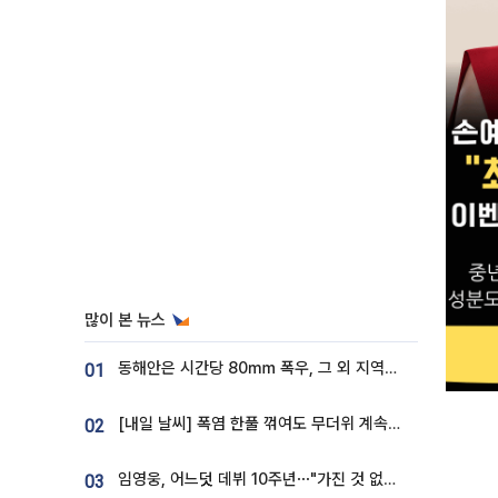
많이 본 뉴스
동해안은 시간당 80㎜ 폭우, 그 외 지역은 폭염…‘극과 극 날씨’
01
[내일 날씨] 폭염 한풀 꺾여도 무더위 계속⋯동해안 이틀 연속 비
02
임영웅, 어느덧 데뷔 10주년⋯"가진 것 없던 시절, 내 앞엔 20명의 팬뿐"
03