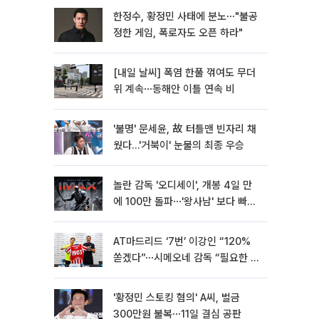
한정수, 황정민 사태에 분노⋯"불공
정한 게임, 폭로자도 오픈 하라"
[내일 날씨] 폭염 한풀 꺾여도 무더
위 계속⋯동해안 이틀 연속 비
'불명' 문세윤, 故 터틀맨 빈자리 채
웠다…'거북이' 눈물의 최종 우승
놀란 감독 '오디세이', 개봉 4일 만
에 100만 돌파⋯'왕사남' 보다 빠르
다
AT마드리드 ‘7번’ 이강인 “120%
쏟겠다”⋯시메오네 감독 “필요한 선
수”
'황정민 스토킹 혐의' A씨, 벌금
300만원 불복⋯11일 결심 공판