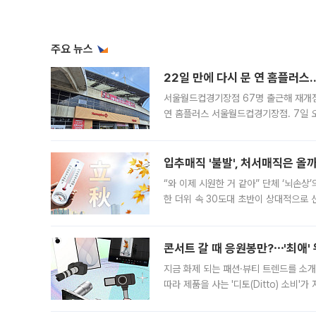
주요 뉴스
22일 만에 다시 문 연 홈플러스
서울월드컵경기장점 67명 출근해 재개점 
연 홈플러스 서울월드컵경기장점. 7일 
우유, 과일 같은 신선식품이 차근차근 자
입추매직 '불발', 처서매직은 올
“와 이제 시원한 거 같아” 단체 ‘뇌손상
한 더위 속 30도대 초반이 상대적으로
지역에 있었습니다. 7월 말에는 서풍과
콘서트 갈 때 응원봉만?⋯'최애'
지금 화제 되는 패션·뷰티 트렌드를 소개
따라 제품을 사는 '디토(Ditto) 소비
어디일까요? 아이돌 콘서트 시작을 기다