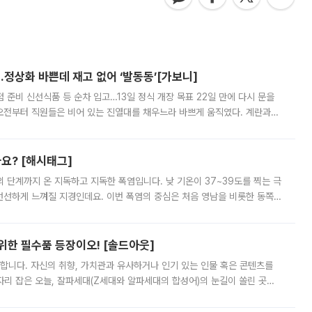
…정상화 바쁜데 재고 없어 ‘발동동’[가보니]
준비 신선식품 등 순차 입고…13일 정식 개장 목표 22일 만에 다시 문을
오전부터 직원들은 비어 있는 진열대를 채우느라 바쁘게 움직였다. 계란과
리를 잡기 시작했지만, 매장 곳곳엔 여전히 텅 빈 매대가 먼저 눈에 들어왔
까요? [해시태그]
’의 단계까지 온 지독하고 지독한 폭염입니다. 낮 기온이 37~39도를 찍는 극
 선선하게 느껴질 지경인데요. 이번 폭염의 중심은 처음 영남을 비롯한 동쪽
 북서풍이 산맥을 넘어 영남 쪽으로 내려오면서 뜨겁고 건조해졌는데요.
 위한 필수품 등장이오! [솔드아웃]
합니다. 자신의 취향, 가치관과 유사하거나 인기 있는 인물 혹은 콘텐츠를
'가 자리 잡은 오늘, 잘파세대(Z세대와 알파세대의 합성어)의 눈길이 쏠린 곳은
리는 공연장. 응원봉만큼이나 눈에 띄는 게 있습니다. 공연이 시작되기