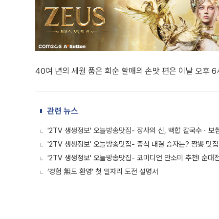
40여 년의 세월 품은 희순 할매의 손맛 편은 이날 오후 6시
관련 뉴스
'2TV 생생정보' 오늘방송맛집- 장사의 신, 백합 칼국수ㆍ보쌈
'2TV 생생정보' 오늘방송맛집- 중식 대결 승자는? 짬뽕 맛집
'2TV 생생정보' 오늘방송맛집- 코미디언 안소미 추천! 순대
‘경험 無도 환영’ 첫 일자리 도전 설명서