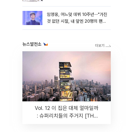
임영웅, 어느덧 데뷔 10주년⋯"가진
것 없던 시절, 내 앞엔 20명의 팬
뿐"
뉴스발전소
Vol. 12 이 집은 대체 얼마일까
: 슈퍼리치들의 주거지 [THE
RARE]