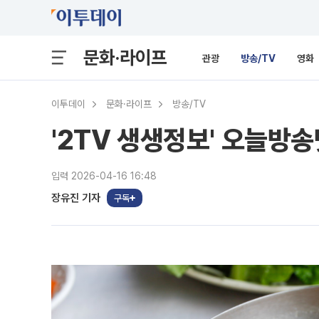
문화·라이프
관광
방송/TV
영화
이투데이
문화·라이프
방송/TV
'2TV 생생정보' 오늘방송
입력 2026-04-16 16:48
장유진 기자
구독