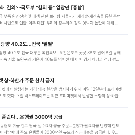
 '건의'⋯국토부 "협의 중" 입장만 [종합]
급 부족 원인진단 및 대책 관련 브리핑 서울시가 재개발·재건축을 통한 주택
비사업으로 인한 '이주 대란' 우려와 정부와의 정책 엇박자 논란에 대해 정
실장은 2031년까지 31만 가구 착공 목표에 차질이 없다는 입장이나,
·광양 40.2도…전국 '펄펄'
·광양 40.2도 전국 대부분 폭염특보…체감온도도 곳곳 38도 넘어 8일 동해
지속 서울 노원구의 기온이 40도를 넘어선 데 이어 경기 하남과 전남 광양
. 전국 대부분 지역에 폭염특보가 내려진 가운데 곳곳에서 39~40도 안팎
켓 상·하한가 주문 한시 금지
마켓에서 발생하는 가격 왜곡 현상을 방지하기 위해 이달 12일부터 프리마켓
기로 했다. 7일 넥스트레이드는 최근 프리마켓에서 발생한 소량의 상·하한
, 주문 오류로 인한 가격 급등락을 최소화하기 위한 비상 대응방안을 발표
 풀린다…은행권 3000억 공급
리·농협도 취급 검토 당국 실수요자 공급 주문…분양가·필요자금 반영해 한도
에이치방배’에 주요 은행들이 3000억원 규모의 잔금대출을 공급한다. 우리