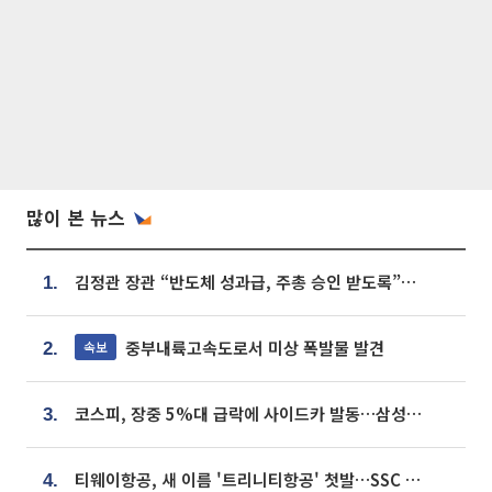
많이 본 뉴스
김정관 장관 “반도체 성과급, 주총 승인 받도록”…상법·자본시장법 개정 시사
1.
중부내륙고속도로서 미상 폭발물 발견
속보
2.
코스피, 장중 5%대 급락에 사이드카 발동…삼성·SK 동반 폭락
3.
티웨이항공, 새 이름 '트리니티항공' 첫발…SSC 전략 본격화
4.