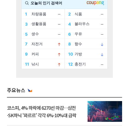
주요뉴스
코스피, 4% 하락에 6270선 마감…삼전
·SK하닉 '와르르' 각각 6%·10%대 급락