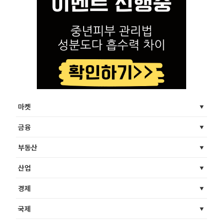
마켓
금융
부동산
산업
경제
국제