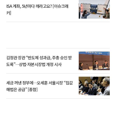
ISA 계좌, 5년마다 깨라고요? [이슈크래
커]
김정관 장관 “반도체 성과급, 주총 승인 받
도록”…상법·자본시장법 개정 시사
세금 꺼낸 정부에…오세훈 서울시장 “집값
해법은 공급” [종합]