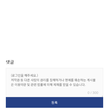
댓글
0 / 300