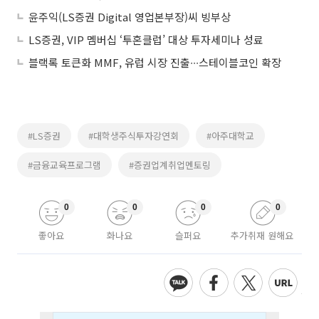
윤주익(LS증권 Digital 영업본부장)씨 빙부상
LS증권, VIP 멤버십 ‘투혼클럽’ 대상 투자세미나 성료
블랙록 토큰화 MMF, 유럽 시장 진출∙∙∙스테이블코인 확장
#LS증권
#대학생주식투자강연회
#아주대학교
#금융교육프로그램
#증권업계취업멘토링
0
0
0
0
좋아요
화나요
슬퍼요
추가취재 원해요