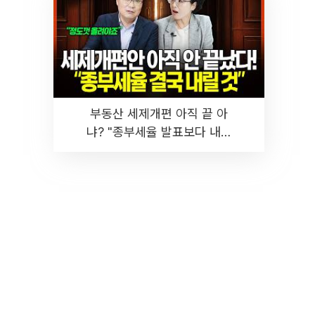
부동산 세제개편 아직 끝 아
냐? "종부세율 발표보다 내릴
것" 장기거주·양도세 전망 I 집
땅지성 I 김인만, 진미윤