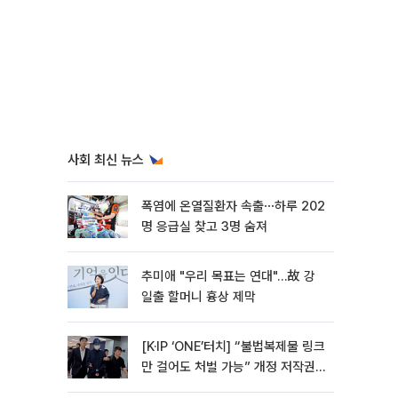
사회 최신 뉴스
폭염에 온열질환자 속출⋯하루 202
명 응급실 찾고 3명 숨져
추미애 "우리 목표는 연대"…故 강
일출 할머니 흉상 제막
[K·IP ‘ONE’터치] “불법복제물 링크
만 걸어도 처벌 가능” 개정 저작권
법 어떻게 바뀌었나