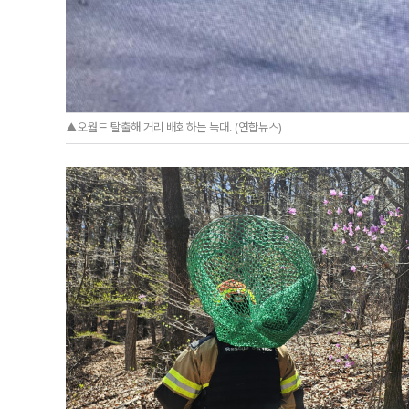
▲오월드 탈출해 거리 배회하는 늑대. (연합뉴스)