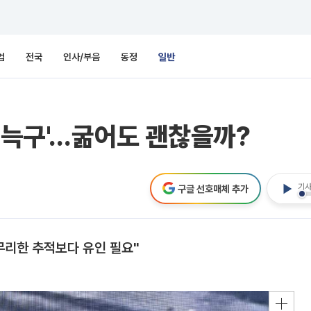
업
전국
인사/부음
동정
일반
 '늑구'…굶어도 괜찮을까?
기사
구글 선호매체 추가
무리한 추적보다 유인 필요"