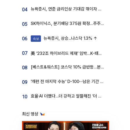
뉴욕증시, 연준 금리인상 기대감 꺾이자 상승...S&P500 사상 최고치 [종합]
04
SK하이닉스, 분기배당 375원 확정…주주환원책 9월로 앞당겨 발표
05
뉴욕증시, 상승...나스닥 1.3% ↑
06
속보
07
美 ‘232조 하이브리드 제재’ 임박…K-태양광, 불확실성 털고 날개 다나
[베스트&워스트] 코스닥 10% 급반등…본느, 최대주주 변경 기대에 270% 폭등
08
'개편 전 마지막 수능' D-100⋯남은 기간 성적 올릴 전략은
09
효율·AI 더했다…더 강하고 알뜰해진 ‘더 뉴 그랜저 하이브리드’ [ET의 모빌리티]
10
최신 영상