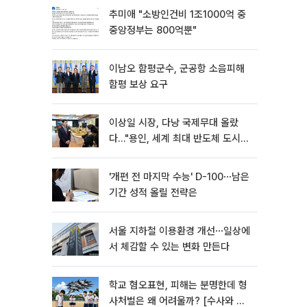
추미애 "소방인건비 1조1000억 중
중앙정부는 800억뿐"
이남오 함평군수, 군공항 소음피해
함평 보상 요구
이상일 시장, 다낭 국제무대 올랐
다…"용인, 세계 최대 반도체 도시
된다"
'개편 전 마지막 수능' D-100⋯남은
기간 성적 올릴 전략은
서울 지하철 이용환경 개선⋯일상에
서 체감할 수 있는 변화 만든다
학교 혐오표현, 피해는 분명한데 형
사처벌은 왜 어려울까? [수사와 재