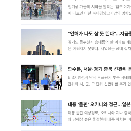
절기상 가을의 시작을 알리는 ‘입추’이자
에 따르면 이날 북태평양고기압의 영향으
도, 낮 최고기온은 31~39도로, 전국
"인허가 나도 삽 못 뜬다"…자금
경기도 동두천시 송내동의 한 아파트 개
은 이뤄지지 못했다. 사업장은 공매 절차
3차 공매까지 진행됐으나 모두 유찰됐다.
후
합수본, 서울·경기·충북 선관위 등
6.3지방선거 당시 투표용지 부족 사태
관위와 시, 군, 구 단위 선관위를 추가
부(김태훈 서울중앙지검 3차장검사)는 
태풍 '돌핀' 오키나와 접근…일
태풍 돌핀 예상경로, 오키나와 지나 중
와 남해상 높은 물결현재 태풍 위치는 어
강한 세력을 유지한 채 일본 오키나와와