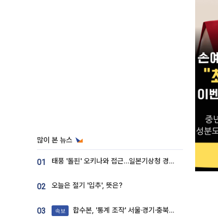
많이 본 뉴스
태풍 '돌핀' 오키나와 접근…일본기상청 경로 업데이트
01
오늘은 절기 '입추', 뜻은?
02
합수본, '통계 조작' 서울·경기·충북 선관위 등 추가 압수수색
03
속보