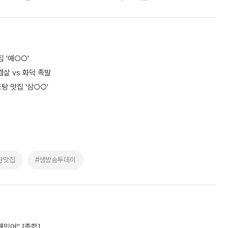
 '예○○'
겹살 vs 화덕 족발
탕 맛집 '삼○○'
산맛집
#생방송투데이
재밌어" [종합]