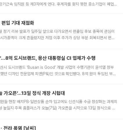
장기근속 임직원 등 제3자에게 연다. 후계자를 찾지 못한 중소기업이 폐업
해 기술과 일자리를 남기도록 하겠다는 취지다. 다만 세금 감면만으로 거래를
에 편입 기대 재점화
월 정기 리뷰 발표가 일주일 앞으로 다가오면서 편출입 후보 종목에 관심이
 시가총액이 크게 흔들렸지만 저점 이후 주가가 상당 부분 회복되면서 편입
다시 부각되고 있다. 7일 금융투자업계에 따르면 MSCI는 한국시간으로 오는
od'…8억 도시브랜드, 용산 대통령실 CI 업체가 수행
시 도시브랜드 ‘Busan is Good’ 개발 사업의 수행기관이 윤석열 정부
여했던 디자인 전문업체 피앤(P&)인 것으로 확인됐다. 8억 원이 투입된 부산
 부족과 디자인 정체성 논란에 휩싸였던 만큼, 사업 선정 과정과 결과물에
 가오픈’...13일 정식 개장 시험대
.직원들 현장 배치PB·일반상품 순차 입고에도 신선식품 수급 정상화는 과제최
 높일지 주목 홈플러스가 오늘(7일) 가오픈을 시작으로 13일 정식으로 재
직원들이 현장 배치되고, PB 상품과 함께 일반 상품 납품도 순차적으로 진행
ㆍ전라 폭염 [날씨]