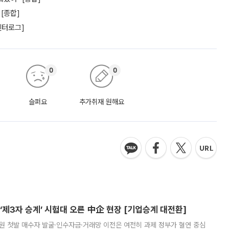
 [종합]
엔터로그]
0
0
슬퍼요
추가취재 원해요
제3자 승계’ 시험대 오른 中企 현장 [기업승계 대전환]
지원 첫발 매수자 발굴·인수자금·거래망 이전은 여전히 과제 정부가 혈연 중심