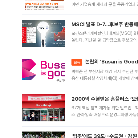
이던 기업승계 세제의 문을 동종기업과 
대신 M&A나 임직원 인수(EBO)를 통
늘
MSCI 발표 D-7…후보주 반등
모건스탠리캐피털인터내셔널(MSCI) 8
쏠린다. 지난달 말 급락장으로 후보군의
가능성과 지수 추종 자금 유입 기대가 
논란의 'Busan is Go
단독
박형준 전 부산시장 재임 당시 추진된 부산
용산 대통령실 상징체계(CI) 개발에 참
도시브랜드 사업이 공개 이후 시민 공감
2000억 수혈받은 홈플러스 ‘오늘
67개 핵심 점포 재가동 위한 빌드업..
소 인력·압축 매장으로 운영…회생 가능성
영업을 시작한다. 핵심 점포 67개에는 
'입추'에도 39도⋯수도권ㆍ강원