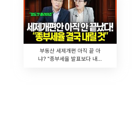
부동산 세제개편 아직 끝 아
냐? "종부세율 발표보다 내릴
것" 장기거주·양도세 전망 I 집
땅지성 I 김인만, 진미윤