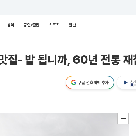
음악
공연/출판
스포츠
일반
맛집- 밥 됩니까, 60년 전통 재
기사
구글 선호매체 추가