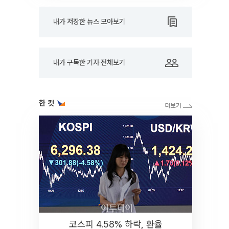
내가 저장한 뉴스 모아보기
내가 구독한 기자 전체보기
한 컷
코스피 4.58% 하락, 환율