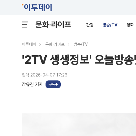
문화·라이프
관광
방송/TV
영화
이투데이
문화·라이프
방송/TV
'2TV 생생정보' 오늘방송
입력 2026-04-07 17:26
장유진 기자
구독