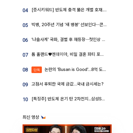
[증시키워드] 반도체 충격 뚫은 개별 호재...포스코퓨처엠·에코프로·한화솔루션 '눈길'
04
빅뱅, 20주년 기념 '새 뱅봉' 선보인다⋯콘서트 앞두고 팝업 개최
05
‘나솔사계’ 국화, 결별 후 재등장⋯첫인상 투표 휩쓸고 ‘인기녀’ 등극
06
톰 홀랜드♥젠데이아, 비밀 결혼 파티 포착⋯호텔 대관비만 9억
07
논란의 'Busan is Good'…8억 도시브랜드, 용산 대통령실 CI 업체가 수행
08
단독
고점서 후퇴한 국제 금값…국내 금시세는?
09
[특징주] 반도체 온기 탄 2차전지...삼성SDI, 장 초반 7% 넘게 껑충
10
최신 영상