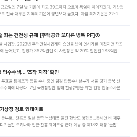
 금요일인 7일 낮 기온이 최고 39도까지 오르며 폭염이 이어지겠다. 기상청
로 전국 대부분 지역의 기온이 평년보다 높겠다. 아침 최저기온은 22~27
 대부분 지역에 폭염특보가 발효된 가운데 최고체감온도는 35도 안팎까지 올라
줄 죄는 건전성 규제 [주택공급 또다른 병목 PF]①
발 사업장. 2023년 주택건설사업계획 승인을 받아 인허가를 마쳤지만 착공
에 들어갔고, 감정가 362억원인 이 사업장은 약 20% 할인된 288억원에
 현재는 4차 공매를 위한 조건 협의가 진행 중이다. 수도권의 주요 주거 배
 압수수색… ‘조작 지침’ 확인
와 투표율 통계조작 등을 수사 중인 검경 합동수사본부가 서울·경기·충북 선
 압수수색에 나섰다. 7일 국민참정권 침해 진상규명을 위한 검경 합동수사본
추가 증거 확보를 위해 중앙선관위, 서울시·경기도·충청북도 선관위, 김포시
본기상청 경로 업데이트
국 동부로…찬홈은 일본 동쪽 북상태풍 돌핀 한반도 영향은…동해안 비·제주
디? 돌핀 오키나와 접근·찬홈 웨이크섬 근해 이동 중 제13호 태풍 ‘돌핀’이
 아마미 지방에 접근하고 있다. 돌핀은 오키나와 부근을 지난 뒤 동중국해