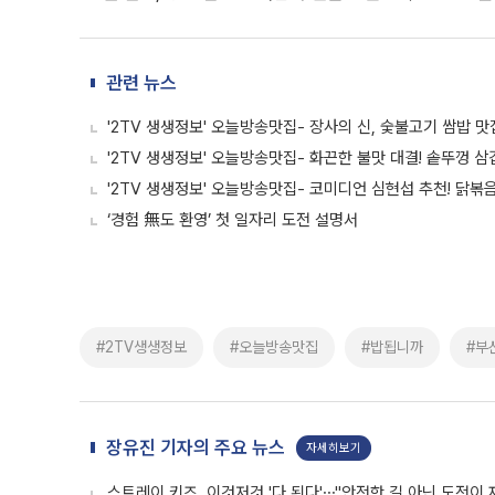
관련 뉴스
'2TV 생생정보' 오늘방송맛집- 장사의 신, 숯불고기 쌈밥 맛집
'2TV 생생정보' 오늘방송맛집- 화끈한 불맛 대결! 솥뚜껑 삼
'2TV 생생정보' 오늘방송맛집- 코미디언 심현섭 추천! 닭볶음
‘경험 無도 환영’ 첫 일자리 도전 설명서
#2TV생생정보
#오늘방송맛집
#밥됩니까
#부
장유진 기자의 주요 뉴스
자세히보기
스트레이 키즈, 이것저것 '다 된다'⋯"안전한 길 아닌 도전이 