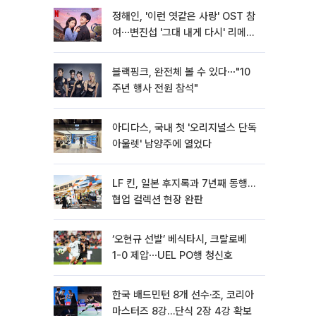
정해인, '이런 엿같은 사랑' OST 참
여⋯변진섭 '그대 내게 다시' 리메이
크
블랙핑크, 완전체 볼 수 있다⋯"10
주년 행사 전원 참석"
아디다스, 국내 첫 '오리지널스 단독
아울렛' 남양주에 열었다
LF 킨, 일본 후지록과 7년째 동행…
협업 컬렉션 현장 완판
‘오현규 선발’ 베식타시, 크랄로베
1-0 제압⋯UEL PO행 청신호
한국 배드민턴 8개 선수·조, 코리아
마스터즈 8강…단식 2장 4강 확보