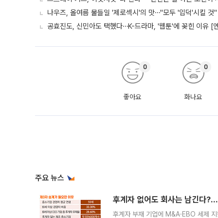
나우즈, 올여름 물들일 '제로섹시'의 맛⋯"모두 '입덕'시킬 것"
공효진도, 신민아도 택했다⋯K-드라마, '웹툰'에 꽂힌 이유 [
0
0
좋아요
화나요
주요 뉴스
후계자 없어도 회사는 남긴다?…‘
후계자 부재 기업에 M&A·EBO 세제 