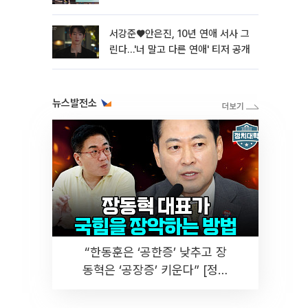
서강준♥안은진, 10년 연애 서사 그
린다…'너 말고 다른 연애' 티저 공개
뉴스발전소
“한동훈은 ‘공한증’ 낮추고 장
동혁은 ‘공장증’ 키운다” [정치
대학]