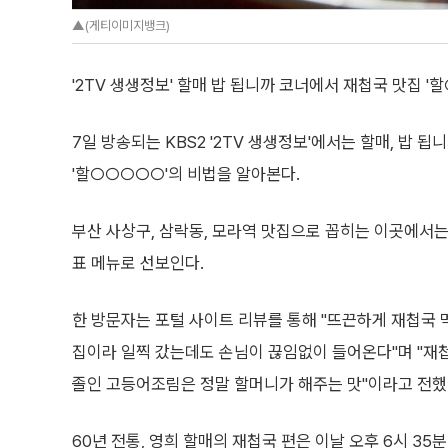
▲(게티이미지뱅크)
'2TV 생생정보' 할매 밥 됩니까 코너에서 재첩국 맛집 '
7일 방송되는 KBS2 '2TV 생생정보'에서는 할매, 밥 
'할○○○○○'의 비법을 알아본다.
부산 사상구, 삼락동, 모라역 맛집으로 꼽히는 이곳에서
표 메뉴로 선보인다.
한 방문자는 포털 사이트 리뷰를 통해 "뜨끈하게 재첩국 
집이라 일찍 갔는데도 손님이 끊임없이 들어온다"며 "재
졸인 고등어조림은 정말 할머니가 해주는 맛"이라고 전했
60년 전통, 영희 할매의 재첩국 편은 이날 오후 6시 35분