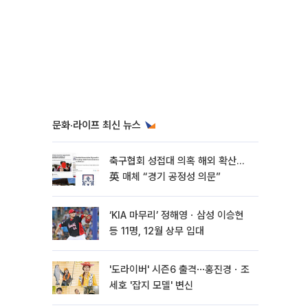
문화·라이프 최신 뉴스
축구협회 성접대 의혹 해외 확산…
英 매체 “경기 공정성 의문”
‘KIA 마무리’ 정해영ㆍ삼성 이승현
등 11명, 12월 상무 입대
'도라이버' 시즌6 출격⋯홍진경ㆍ조
세호 '잡지 모델' 변신