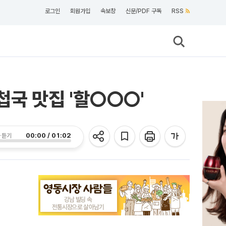
로그인
회원가입
속보창
신문/PDF 구독
RSS
첩국 맛집 '할○○○'
00:00 / 01:02
 듣기