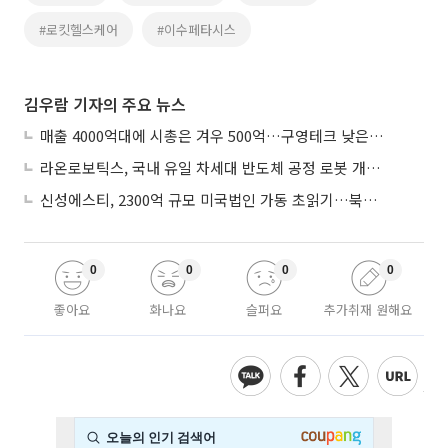
#로킷헬스케어
#이수페타시스
김우람 기자의 주요 뉴스
매출 4000억대에 시총은 겨우 500억…구영테크 낮은 몸값에 저가 승계 마무리
라온로보틱스, 국내 유일 차세대 반도체 공정 로봇 개발 ‘고객사 테스트 진행’
신성에스티, 2300억 규모 미국법인 가동 초읽기…북미 ESS 공략 본격화
0
0
0
0
좋아요
화나요
슬퍼요
추가취재 원해요