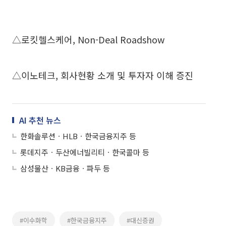
△로킷헬스케어, Non-Deal Roadshow
△이노테크, 회사현황 소개 및 투자자 이해 증진
AI 추천 뉴스
한화솔루션ㆍHLBㆍ한국금융지주 등
롯데지주ㆍ두산에너빌리티ㆍ한국콜마 등
삼성물산ㆍKB금융ㆍ파두 등
#이수화학
#한국금융지주
#대신증권