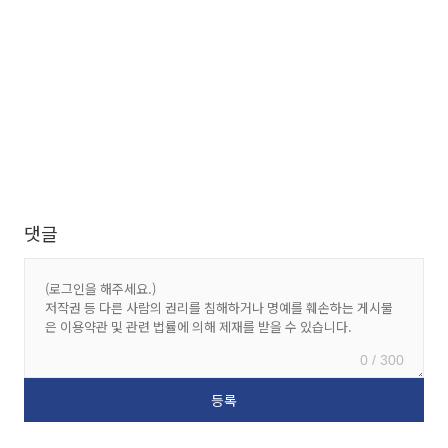
댓글
0 / 300