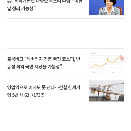
與 “세제개편안 다양한 목소리 수렴…이달
말 정리 가능성”
블룸버그 “레버리지 거품 빠진 코스피, 변
동성 최악 국면 지났을 가능성”
영업익으로 이자도 못 낸다…건설 한계기
업 5년 새 62→173곳