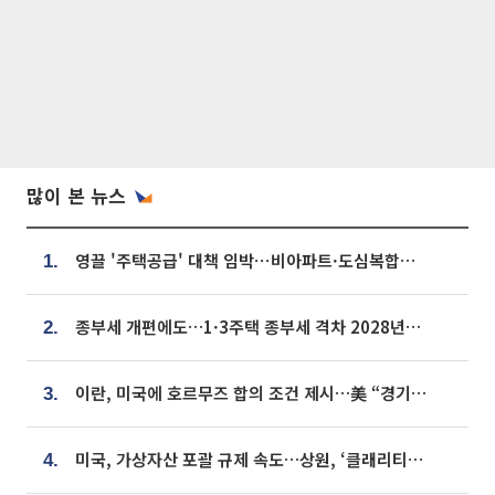
많이 본 뉴스
영끌 '주택공급' 대책 임박⋯비아파트·도심복합까지 총동원
1.
종부세 개편에도…1·3주택 종부세 격차 2028년부터 확대
2.
이란, 미국에 호르무즈 합의 조건 제시…美 “경기 아직 안 끝나” [종합]
3.
미국, 가상자산 포괄 규제 속도…상원, ‘클래리티법’ 9월 절차투표 추진
4.