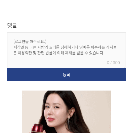
댓글
0 / 300