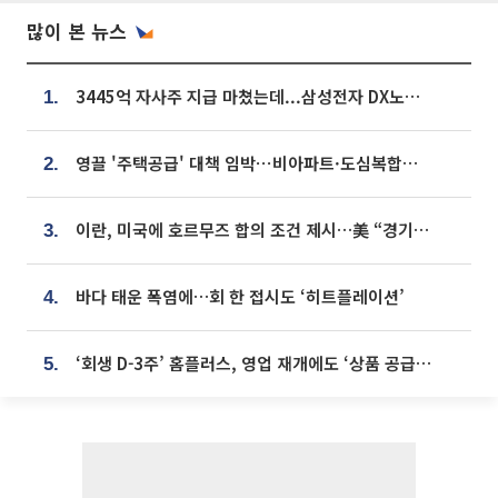
많이 본 뉴스
3445억 자사주 지급 마쳤는데...삼성전자 DX노조, 뒤늦은 '떼쓰기 집회'
1.
영끌 '주택공급' 대책 임박⋯비아파트·도심복합까지 총동원
2.
이란, 미국에 호르무즈 합의 조건 제시…美 “경기 아직 안 끝나” [종합]
3.
바다 태운 폭염에…회 한 접시도 ‘히트플레이션’
4.
‘회생 D-3주’ 홈플러스, 영업 재개에도 ‘상품 공급망’ 복구가 생존 관건
5.