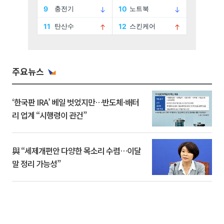
주요뉴스
‘한국판 IRA’ 베일 벗었지만…반도체·배터
리 업계 “시행령이 관건”
與 “세제개편안 다양한 목소리 수렴…이달
말 정리 가능성”