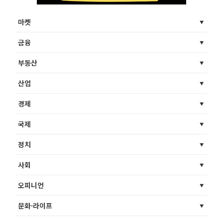
마켓
금융
부동산
산업
경제
국제
정치
사회
오피니언
문화·라이프