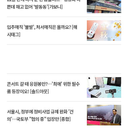
쁜데 재고 없어 ‘발동동’[가보니]
입추매직 '불발', 처서매직은 올까요? [해
시태그]
콘서트 갈 때 응원봉만?⋯'최애' 위한 필수
품 등장이오! [솔드아웃]
서울시, 정부에 정비사업 규제 완화 '건
의'⋯국토부 "협의 중" 입장만 [종합]