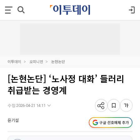
이투데이
오피니언
논현논단
[논현논단] ‘노사정 대화’ 들러리
취급받는 경영계
수정 2026-04-21 14:11
윤기설
구글 선호매체 추가