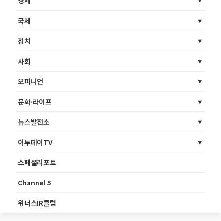
경제
국제
정치
사회
오피니언
문화·라이프
뉴스발전소
이투데이TV
스페셜리포트
Channel 5
위너스IR클럽