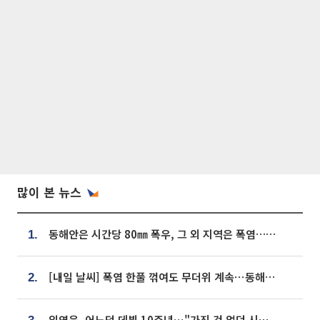
많이 본 뉴스
동해안은 시간당 80㎜ 폭우, 그 외 지역은 폭염…‘극과 극 날씨’
1.
[내일 날씨] 폭염 한풀 꺾여도 무더위 계속⋯동해안 이틀 연속 비
2.
임영웅, 어느덧 데뷔 10주년⋯"가진 것 없던 시절, 내 앞엔 20명의 팬뿐"