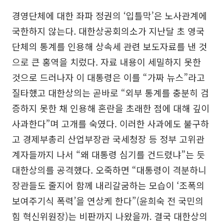
경영단체에 대한 좌파 정권의 ‘입틀막’은 노사관계에
국한하지 않는다. 대한상공회의소가 지난달 초 영국
단체의 통계를 인용해 상속세 관련 보도자료를 낸 것
으로 큰 홍역을 치렀다. 자료 내용이 세밀하지 못한
것으로 드러나자 이 대통령은 이를 “가짜 뉴스”라고
질타했고 대한상의는 곧바로 “외부 통계를 충분히 검
증하지 못한 채 인용해 혼란을 초래한 점에 대해 깊이
사과한다”며 고개를 숙였다. 이러한 사과에도 불구하
고 경제부총리 산업부장관 국세청장 등 정부 고위관
계자들까지 나서 “왜 대통령 심기를 건드렸냐”는 듯
대한상의를 공격했다. 오죽하면 “대통령이 격분하니
장관들도 줄지어 함께 내리갈굼하는 모습이 ‘조폭의
보여주기식 폭력’을 연상케 한다”(윤희숙 전 국민의
힘 혁신위원장)는 비판까지 나왔을까. 결국 대한상의