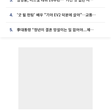
3.
'굿 윌 헌팅' 배우 "기아 EV2 덕분에 살아"…교통사고 후 안전성 극찬
4.
李대통령 “청년이 결혼 망설이는 일 없어야...제도상 불이익 조사”
5.