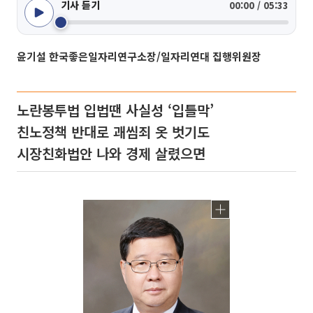
기사 듣기
00:00 / 05:33
윤기설 한국좋은일자리연구소장/일자리연대 집행위원장
노란봉투법 입법땐 사실성 ‘입틀막’
친노정책 반대로 괘씸죄 옷 벗기도
시장친화법안 나와 경제 살렸으면