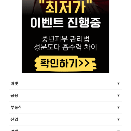
마켓
금융
부동산
산업